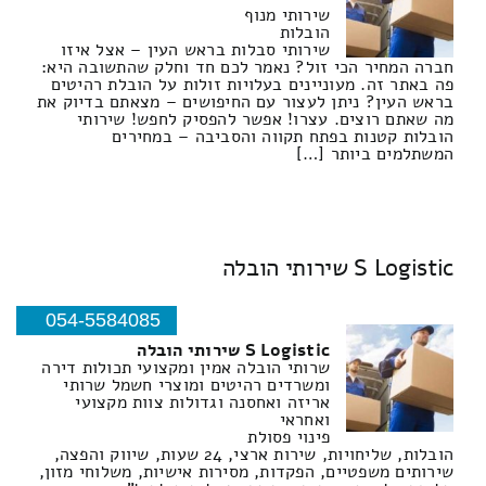
שירותי מנוף
הובלות
שירותי סבלות בראש העין – אצל איזו
חברה המחיר הכי זול? נאמר לכם חד וחלק שהתשובה היא:
פה באתר זה. מעוניינים בעלויות זולות על הובלת רהיטים
בראש העין? ניתן לעצור עם החיפושים – מצאתם בדיוק את
מה שאתם רוצים. עצרו! אפשר להפסיק לחפש! שירותי
הובלות קטנות בפתח תקווה והסביבה – במחירים
המשתלמים ביותר […]
S Logistic שירותי הובלה
054-5584085
S Logistic שירותי הובלה
שרותי הובלה אמין ומקצועי תכולות דירה
ומשרדים רהיטים ומוצרי חשמל שרותי
אריזה ואחסנה וגדולות צוות מקצועי
ואחראי
פינוי פסולת
הובלות, שליחויות, שירות ארצי, 24 שעות, שיווק והפצה,
שירותים משפטיים, הפקדות, מסירות אישיות, משלוחי מזון,