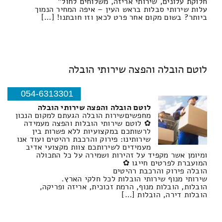
חלוקת עלונים, שירותי אריזה, משלוחים לחול"
עלות שירותי סבלות בראש העין – איפה המחיר הנמוך
ביותר? בשום מקום אחר פרט לכאן וזו חובתנו! […]
לוטם הובלה והפצה שירותי הובלה
054-6313301
לוטם הובלה והפצה שירותי הובלה
מחפשיםשירות הובלה הגעתם למקום הנכון
✿ לוטם שירותי הובלות והפצה מעמידה
לרשותכם במקצועיות ללא פשרות בין
שירותינו: פירוק והרכבת רהיטים ועוד אנו
מעמידים לשירותכם צוות מקצועי אדיב
ומיומן אשר מקפיד על זהירות ושמירה על כל התכולה
המועברת לפרטים חייגו ✿
הובלה פירוק והרכבת רהיטים
שירותי מנוף שירותי הובלות לכל חלקי הארץ.
הובלות, הובלות מנוף, הרמת זכוכית, אריזה ופריקה,
הובלות דירה, הובלות […]