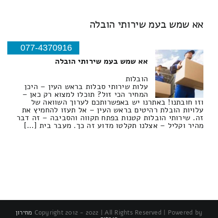
אא שמש בעמ שירותי הובלה
077-4370916
אא שמש בעמ שירותי הובלה
הובלות
עלות שירותי סבלות בראש העין – היכן
המחיר הכי זול? תוכלו למצוא רק כאן –
וזו חובתנו! באתרנו יש באפשרותכם לערוך השוואה של
עלויות הובלת רהיטים בראש העין – אל תעזו להחמיץ את
זה. שירותי הובלות קטנות בפתח תקווה והסביבה – זה דבר
מהיר וקליל – אצלנו תקלטו מדוע זה כך. מעבר בית […]
Copyright 2012 - 2022 | All Rights Reserved | Powered by
מחירון