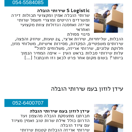
054-5584085
S Logistic שירותי הובלה
שרותי הובלה אמין ומקצועי תכולות דירה
ומשרדים רהיטים ומוצרי חשמל שרותי
אריזה ואחסנה וגדולות צוות מקצועי
ואחראי
פינוי פסולת
הובלות, שליחויות, שירות ארצי, 24 שעות, שיווק והפצה,
שירותים משפטיים, הפקדות, מסירות אישיות, משלוחי מזון,
חלוקת עלונים, שירותי אריזה, משלוחים לחול"
עלות שירותי סבלות בראש העין – איפה המחיר הנמוך
ביותר? בשום מקום אחר פרט לכאן וזו חובתנו! […]
עידן לוזון בעמ שירותי הובלה
052-6400707
עידן לוזון בעמ שירותי הובלה
חברתנו מתעסקת הובלה מהצפון ועד
הדרום כולל אילת שרות טוב ואמין מציוד
עם ציוד הובלה
שירותי אריזה הובלות קטנות שירותי