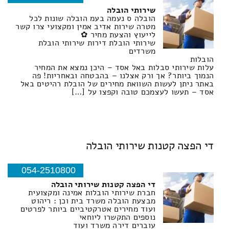
שירותי הובלה
הובלה ס נעמה בעמ הובלה שונות לכל
מטרה שירות אדיב אמין ומקצועי צרו קשר
לייעוץ והצעת מחיר ✿
שירותי הובלת דירות שירותי הובלת
משרדים
הובלות
עלות שירותי סבלות באל אסד – היכן נמצא את המחיר
הנמוך ביותר? אך ורק אצלנו – בהבטחה ובאחריות! פה
באתר ניתן לעשות השוואת מחירים של הובלת רהיטים באל
אסד – תעשו לעצמכם טובה וקפצו על […]
די הפצה קטנות שירותי הובלה
054-2510800
די הפצה קטנות שירותי הובלה
חברת שירותי הובלות אמינה ומקצועית
מבצעת הובלה משרד בית וכן : ריהוט
ועוד מחירים אטרקטיביים ביותר לפרטים
נוספים התקשרו ליוחאי
עוברים דירה משרד ועוד