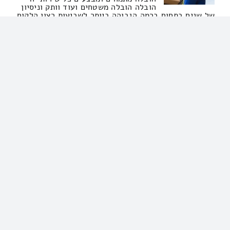
הובלה הובלה משטחים ועוד וותק וניסיון
של שנים בתחום ברמה הגבוהה ביותר לשביעות רצון הלקוח
תוך עמידה בזמנים לפרטים חייגו ✿
שירותי מנוף שירותי הובלת דירות שירותי הובלת משרדים
שירותי אריזה הובלות קטנות
הובלות
שירותי […]
אילן הולות שירותי הובלה
052-6550869
אילן הולות שירותי הובלה
הובלה מקצועיות דירות ומפעלים פירוק
והרכבת רהיטים שירותי הובלות עדינה של
כל המוצרים בשוק פנו עכשיו למספר
המפורסם להצעת מחיר
שירותי הובלת דירות שירותי הובלת
משרדים שירותי פירוק והרכבה רהיטים
הובלות
שירותי סבלות ביקנעם עילית – אצל מי המחיר הכי זול?
נאמר לכם חד וחלק שכאן אצלנו באתר זה. זקוקים לעלות