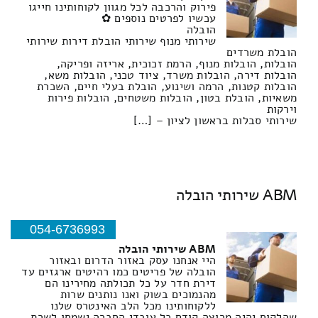
פירוק והרכבה לכל מגוון לקוחותינו חייגו
עכשיו לפרטים נוספים ✿
הובלה
שירותי מנוף שירותי הובלת דירות שירותי
הובלת משרדים
הובלות, הובלות מנוף, הרמת זכוכית, אריזה ופריקה,
הובלות דירה, הובלות משרד, ציוד טכני, הובלות משא,
הובלות קטנות, הרמה ושינוע, הובלת בעלי חיים, השכרת
משאיות, הובלת בטון, הובלות משטחים, הובלות פירות
וירקות
שירותי סבלות בראשון לציון – […]
ABM שירותי הובלה
054-6736993
ABM שירותי הובלה
היי אנחנו עסק באזור הדרום ובאזור
הובלה של פריטים כמו רהיטים ארגזים עד
דירת חדר על כל תכולתה מחירינו הם
מהנמוכים בשוק ואנו נותנים שרות
ללקוחותינו מכל הלב האינטרס שלנו
שהלקוח יהיה מרוצה קודם כל עובדי החברה ישמחו לשרת