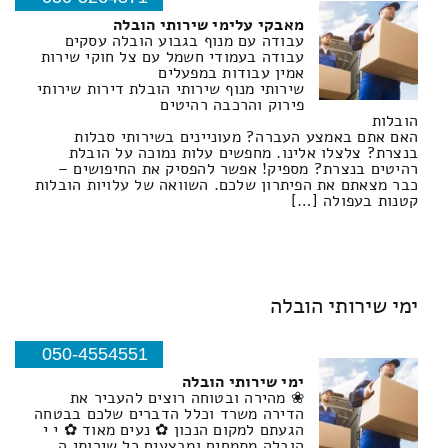
מאבקי עלימי שירותי הובלה
עבודה עם מנוף בגבוע הובלה עסקים
עבודה בעמודי חשמל עם צל חוקי שירות
אמין עבודות במפעלים
שירותי מנוף שירותי הובלת דירות שירותי
פירוק והרכבה רהיטים
הובלות
האם אתם באמצע העברה? מעוניינים בשירותי סבלות
בנצרת? צלצלו אלינו. מחפשים עלות נמוכה על הובלת
רהיטים בנצרת? מספיק! אפשר להפסיק את החיפושים –
כבר מצאתם את הפיתרון שלכם. השוואה של עלויות הובלות
קטנות בעפולה […]
ימי שירותי הובלה
050-4554551
ימי שירותי הובלה
❀ מהירה ובטוחה רוצים להעביר את
הדירה משרד וכלל הדברים שלכם בבטחה
הגעתם למקום הנכון ✿ נעים מאוד ✿ י י
הובלה מתמחים ומבצעים כל שירותי ה