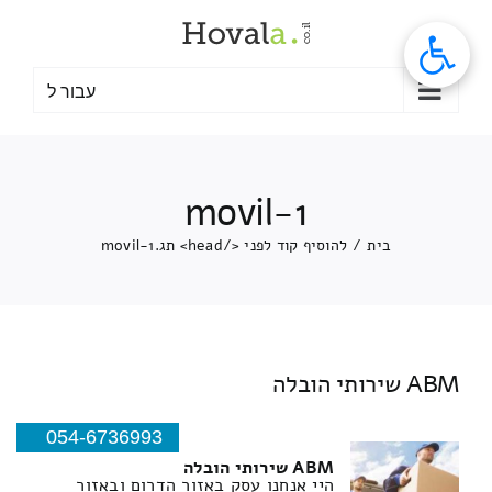
לג
תוכן
עבור ל
movil-1
בית
/
להוסיף קוד לפני </head> תג.
movil-1
ABM שירותי הובלה
054-6736993
ABM שירותי הובלה
היי אנחנו עסק באזור הדרום ובאזור