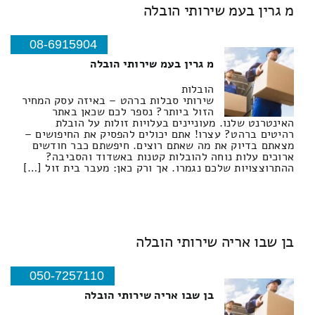
מ גרין בעמ שירותי הובלה
08-6915904
מ גרין בעמ שירותי הובלה
הובלות
שירותי סבלות ברהט – באיזה עסק המחיר
הזול ביותר? נספר לכם שכאן באתר
האינטרנט שלנו. מעוניינים בעלויות זולות על הובלת
רהיטים ברהט? עצרו! אתם יכולים להפסיק את החיפושים –
מצאתם בדיוק את מה שאתם רוצים. חיפשתם כבר חודשים
ארוכים עלות נוחה להובלות קטנות באשדוד והסביבה?
ההתרוצצויות שלכם נגמרו. אך ורק כאן: מעבר בית זול […]
בן שבו אריה שירותי הובלה
050-7257110
בן שבו אריה שירותי הובלה