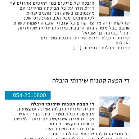
הובלה של פריטים כמו רהיטים ארגזים עד
דירת חדר על כל תכולתה מחירינו הם
מהנמוכים בשוק ואנו נותנים שרות
ללקוחותינו מכל הלב האינטרס שלנו
שהלקוח יהיה מרוצה קודם כל עובדי החברה ישמחו לשרת
אתכם בכל מטרה כגון הרכבות פירוקים תליית טלוויזיות
וכדו׳ בברכה בן ואביאל
שירותי הובלת דירות שירותי הובלת משרדים
הובלות
שירותי סבלות בנתיבות […]
די הפצה קטנות שירותי הובלה
054-2510800
די הפצה קטנות שירותי הובלה
חברת שירותי הובלות אמינה ומקצועית
מבצעת הובלה משרד בית וכן : ריהוט
ועוד מחירים אטרקטיביים ביותר לפרטים
נוספים התקשרו ליוחאי
עוברים דירה משרד ועוד
כל סוגי ההובלות שירותי הובלת דירות
הובלות, הובלות דירה, הובלות משרד, הובלות קטנות,