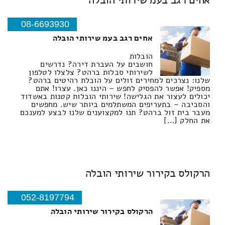
08-6693930
אחים רגב בעמ שירותי הובלה
הובלות
חושבים על העברת דירה? נדרשים
לשירותי סבלות ברהט? צלצלו לטלפון
שלנו: נצרכים למחירים זולים על הובלת רהיטים ברהט?
מספיק! אפשר להפסיק לחפש – היננו כאן. עצרו! אתם
יכולים לעצור את הגלישה! שירותי הובלות קטנות באשדוד
והסביבה – בתעריפים המשתלמים ביותר שיש. מחפשים
מעבר בית זול ברהט? תנו למקצוענים שלנו לבצע למענכם
את החלק […]
הרקולס בקירור שירותי הובלה
052-8197794
הרקולס בקירור שירותי הובלה