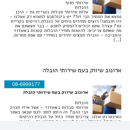
שירותי מנוף
הובלות
עלות שירותי סבלות בקריית גת – היכן
נמצא את המחיר הכי זול? יש ביכולתכם למצוא רק אצלנו –
וזו חובתנו! רוצים מחירים נוחים על הובלת רהיטים בקריית
גת? עצרו! אתם יכולים להפסיק לחפש – כבר מצאתם את
מה שאתם צריכים. להשוות מחירי הובלות קטנות באשדוד
והסביבה – הובילו חפצים יחידים במחירי עם אפס תחרות.
[…]
ארונוב שיווק בעמ שירותי הובלה
08-6999177
ארונוב שיווק בעמ שירותי הובלה
הובלות
שירותי סבלות באשדוד – אצל איזו חברה
הכי הוגן? זה הזמן לומר לכם שכאן באתר
האינטרנט שלנו. צריכים מחיר בזול על הובלת רהיטים
באשדוד? מספיק! אפשר לעצור עם החיפושים – הגענו.
אפשר להפסיק את החיפושים! שירותי הובלות קטנות