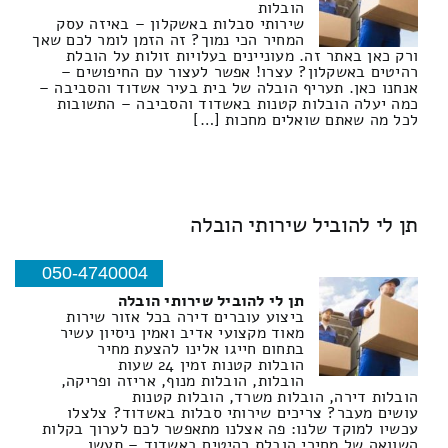
הובלות
שירותי סבלות באשקלון – באיזה עסק
המחיר הכי נמוך? זה הזמן לומר לכם שאך
ורק כאן באתר זה. מעוניינים בעלויות זולות על הובלת
רהיטים באשקלון? עצרו! אפשר לעצור עם החיפושים –
אנחנו כאן. תעריף הובלה של בית בעיר אשדוד והסביבה –
כמה יעלה הובלות קטנות באשדוד והסביבה – התשובות
לכל מה שאתם שואלים מחכות […]
תן לי להוביל שירותי הובלה
050-4740004
תן לי להוביל שירותי הובלה
ביצוע עוברים דירה בכל אזור שירות
מאוד מקצועי אדיב ואמין ניסיון עשיר
בתחום חייגו אלינו להצעת מחיר
הובלות קטנות זמין 24 שעות
הובלות, הובלות מנוף, אריזה ופריקה,
הובלות דירה, הובלות משרד, הובלות קטנות
עושים מעבר? צריכים שירותי סבלות באשדוד? צלצלו
עכשיו למוקד שלנו: פה אצלנו מתאפשר לכם לערוך בקלות
השוואה של מחירי הובלת רהיטים באשדוד – תעשו