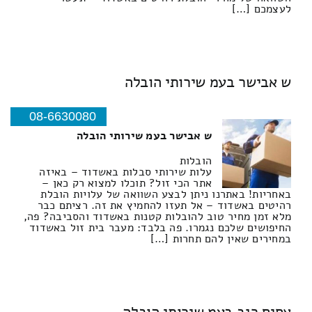
לעצמכם […]
ש אבישר בעמ שירותי הובלה
08-6630080
ש אבישר בעמ שירותי הובלה
הובלות
עלות שירותי סבלות באשדוד – באיזה
אתר הכי זול? תוכלו למצוא רק כאן –
באחריות! באתרנו ניתן לבצע השוואה של עלויות הובלת
רהיטים באשדוד – אל תעזו להחמיץ את זה. רציתם כבר
מלא זמן מחיר טוב להובלות קטנות באשדוד והסביבה? פה,
החיפושים שלכם נגמרו. פה בלבד: מעבר בית זול באשדוד
במחירים שאין להם תחרות […]
אחים רגב בעמ שירותי הובלה