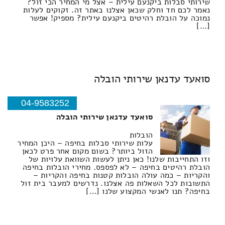
שירותי סבלות ביקנעם עילית – אצל מי המחיר הכי זול?
נאמר לכם חד וחלק שכאן אצלנו באתר זה. זקוקים לעלות
נמוכה על הובלת רהיטים ביקנעם עילית? מספיק! אפשר
[…]
סואעד עדנאן שירותי הובלה
04-9583252
סואעד עדנאן שירותי הובלה
הובלות
עלות שירותי סבלות בחיפה – היכן המחיר
הזול ביותר? בשום מקום אחר פרט לכאן
וזו התחייבות שלנו! כאן ניתן לעשות השוואת עלויות של
הובלת רהיטים בחיפה – לא לפספס. מחירי הובלות בחיפה
והקריות – כמה עולה הובלות קטנות בחיפה והקריות –
התשובות לכל השאלות פה אצלנו. נדרשים למעבר בית זול
בחיפה? תנו לאנשי המקצוע שלנו […]