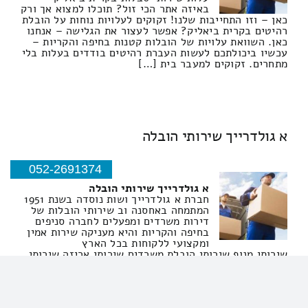
באיזה אתר הכי זול? תוכלו למצוא אך ורק
כאן – וזו התחייבות שלנו! זקוקים לעלויות נוחות על הובלת
רהיטים בקרית ביאליק? אפשר לעצור את הגלישה – אנחנו
כאן. השוואת עלויות של הובלות קטנות בחיפה והקריות –
עכשיו ביכולתכם לעשות העברת רהיטים בודדים בעלות בלי
מתחרים. זקוקים למעבר בית […]
א גולדרייך שירותי הובלה
052-2691374
א גולדרייך שירותי הובלה
חברת א גולדרייך ושות נוסדה בשנת 1951
המתמחה באחסנה וב שירותי הובלות של
דירות משרדים ומפעלים לחברה סניפים
בחיפה והקריות והיא מעניקה שירות אמין
ומקצועי ללקוחות בכל הארץ
שירותי מנוף שירותי הובלת משרדים שירותי אריזה שירותי
הובלה רהיטים
הובלות, מחסנים ושירותי אחסנה, העברת דירות, מובילים
עלות שירותי סבלות בחיפה – היכן המחיר הכי זול? תוכלו
למצוא רק כאן – וזו התחייבות שלנו! […]