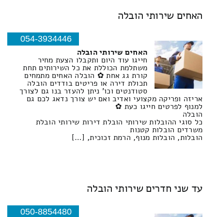
האחים שירותי הובלה
054-3934446
האחים שירותי הובלה
חייגו עוד היום ותקבלו הצעת מחיר
משתלמת הכוללת את כל השירותים תחת
קורת גג אחת ✿ הובלה האחים מתמחים
תכולת דירה או פריטים בודדים הובלה
סטודנטים וכו' ניתן להעזר בנו גם לצורך
אריזה ופריקה מקצועי ואדיב ואם יש צורך נדאג לכם גם
למנוף לפרטים חייגו כעת ✿
הובלה
כל סוגי ההובלות שירותי הובלת דירות שירותי הובלת
משרדים הובלות קטנות
הובלות, הובלות מנוף, הרמת זכוכית, […]
עד שני חדרים שירותי הובלה
050-8854480