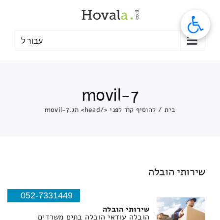
לג
תוכן
עבור ל
movil-7
בית
/
להוסיף קוד לפני </head> תג.
movil-7
שירותי הובלה
052-7331449
שירותי הובלה
הובלה עודאי הובלה בתים משרדים