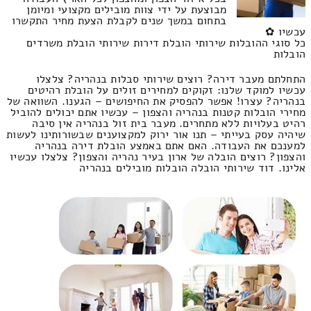
מבוצעת על ידי צוות מובילים מקצועי ומיומן
בתחום במשך שנים לקבלת הצעת מחיר התקשרו
עכשיו ✿
כל סוגי ההובלות שירותי הובלת דירות שירותי הובלת משרדים
הובלות
התחלתם מעבר דירה? רוצים שירותי סבלות בנהריה? צלצלו
עכשיו למוקד שלנו: זקוקים למחירים זולים על הובלת רהיטים
בנהריה? עצרו! אפשר להפסיק את החיפושים – הגענו. השוואה של
מחירי הובלות קטנות בנהריה והצפון – עכשיו אתם יכולים להוביל
רהיט בעלויות ללא מתחרים. מעבר בית זול בנהריה אין סיבה
שיהיה עסק בעייתי – תנו אור ירוק למקצוענים שבשורותינו לעשות
למענכם את העבודה. האם אתם באמצע הובלת דירה בנהריה
והצפון? רוצים הובלה של ארון בעיר נהריה והצפון? צלצלו עכשיו
אלינו. דוד שירותי הובלה הובלות מובילים בנהריה