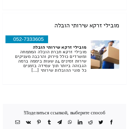
מובילי זרקא שירותי הובלה
052-7333605
מובילי זרקא שירותי הובלה
מובילי זרקא חברת הובלה המתמחה
ומשרדים כולל פירוק והרכבה מעניקים
שירות זמינים 24 שעות ביממה ברמה
הגבוהה ביותר תוך עמידה בזמנים
כל סוגי ההובלות שירותי […]
Поделиться ссылкой, выберите способ!
Facebook
Twitter
Reddit
LinkedIn
WhatsApp
Telegram
Tumblr
Pinterest
Vk
כתובת
דואר