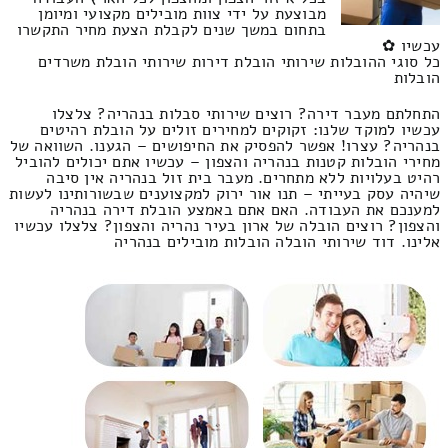
מבוצעת על ידי צוות מובילים מקצועי ומיומן
בתחום במשך שנים לקבלת הצעת מחיר התקשרו
עכשיו ✿
כל סוגי ההובלות שירותי הובלת דירות שירותי הובלת משרדים
הובלות
התחלתם מעבר דירה? רוצים שירותי סבלות בנהריה? צלצלו
עכשיו למוקד שלנו: זקוקים למחירים זולים על הובלת רהיטים
בנהריה? עצרו! אפשר להפסיק את החיפושים – הגענו. השוואה של
מחירי הובלות קטנות בנהריה והצפון – עכשיו אתם יכולים להוביל
רהיט בעלויות ללא מתחרים. מעבר בית זול בנהריה אין סיבה
שיהיה עסק בעייתי – תנו אור ירוק למקצוענים שבשורותינו לעשות
למענכם את העבודה. האם אתם באמצע הובלת דירה בנהריה
והצפון? רוצים הובלה של ארון בעיר נהריה והצפון? צלצלו עכשיו
אלינו. דוד שירותי הובלה הובלות מובילים בנהריה