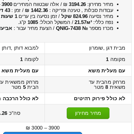
מחיר מחירון:
3194.26
₪ / אלה שבטווח המחירים
3900
–
עבודות סבלות , טעינה ופריקה :
1442.36 ₪
/ זמן :
43 דקות 1 שניות
מחיר נסיעה
824.96 שקל
/ זמן נסיעה בין ערים
1 שעות , 8 דקות
נפח כללי:
21.57м³
/ המשקל הכולל:
1085
ק”ג.
מכרז מספר
№ QNIG-7438
/ הצעת מחיר עבור :
אביעד
מבית דגן ,שומרון
למבוא דותן ,דותן
מקומה
1
לקומה
1
עם מעלית משא
עם מעלית משא
מרחק מהבית עד
מרחק ממשאית עד
משאית
8
מטר
הבית
5
מטר
לא כולל פירוק רהיטים
לא כולל הרכבה ר
מחיר מחירון
סה"כ
.26
3900 – 3000 ₪