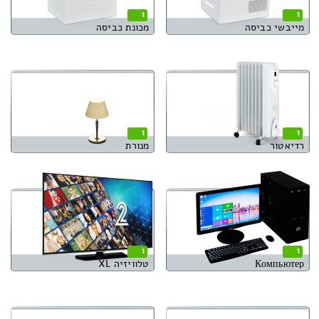
1
1
מייבשי כביסה
מכונת כביסה
1
1
רדיאטור
מנורת
1
1
Компьютер
טלוויזיה XL