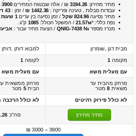
מחיר מחירון:
3194.26
₪ / אלה שבטווח המחירים
3900
–
עבודות סבלות , טעינה ופריקה :
1442.36 ₪
/ זמן :
43 דקות 1 שניות
מחיר נסיעה
824.96 שקל
/ זמן נסיעה בין ערים
1 שעות , 8 דקות
נפח כללי:
21.57м³
/ המשקל הכולל:
1085
ק”ג.
מכרז מספר
№ QNIG-7438
/ הצעת מחיר עבור :
אביעד
מבית דגן ,שומרון
למבוא דותן ,דותן
מקומה
1
לקומה
1
עם מעלית משא
עם מעלית משא
מרחק מהבית עד
מרחק ממשאית עד
משאית
8
מטר
הבית
5
מטר
לא כולל פירוק רהיטים
לא כולל הרכבה ר
מחיר מחירון
סה"כ
.26
3900 – 3000 ₪