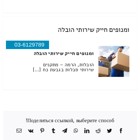
ומנופים חייק שירותי הובלה
03-6129789
ומנופים חייק שירותי הובלה
הובלות, הרמה – מתקנים
שירותי סבלות בגבעת כח […]
Поделиться ссылкой, выберите способ!
Facebook
Twitter
Reddit
LinkedIn
WhatsApp
Telegram
Tumblr
Pinterest
Vk
כתובת
דואר