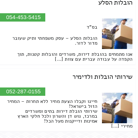
הובלות הסלע
054-453-5415
בס"ד
הובלות הסלע – עסק משפחתי ותיק שעובר
מדור לדור.
אנו מתמחים בהובלת דירות, משרדים והובלות קטנות, תוך
הקפדה על עבודה עברית עם צוות […]
שירותי הובלות ולדימיר
052-287-0155
חייגו וקבלו הצעת מחיר ללא תחרות – המחיר
הזול בישראל!
שירותי הובלת דירות בתים ומשרדים
במרכז, גוש דן והשרון ולכל חלקי הארץ
אמינות ודייקנות מעל הכל!
מחירי […]