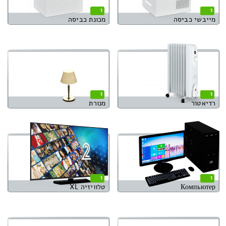
1
1
מייבשי כביסה
מכונת כביסה
1
1
רדיאטור
מנורת
1
1
Компьютер
טלוויזיה XL