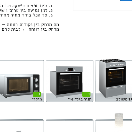
נפח חפצים : 21.19м³ | המשקל הכולל: 961 קילוגרם / טעינה ופריקה: 1476.56 ₪
זמן נסיעה בין ערים 1 שעות , 10 דקות / מחיר נסיעה 817.44 שקל
סך הכל ביחד מחיר מחירון: 111.73
מה מרחק בין נקודות רווחה — 
מרחק בין רווחה ← לבית לחם הגלילית הוא 
1
1
גז משולב
תנור בילד אין
מיקרו