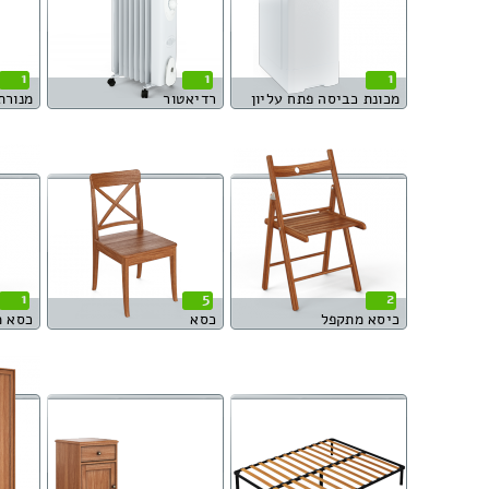
1
1
1
מכונת כביסה פתח עליון
רדיאטור
מנורת
1
5
2
כיסא מתקפל
כסא
כסא 