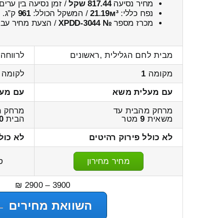
מחיר נסיעה
817.44 שקל
/ זמן נסיעה בין ערים
נפח כללי:
21.19м³
/ המשקל הכולל:
961
ק”ג.
מכרז מספר
№ XPDD-3044
/ הצעת מחיר עבו
מבית לחם הגלילית ,ראשונים
לרווחה 
מקומה
1
לקומה
עם מעלית משא
עם מע
מרחק מהבית עד
מרחק מ
משאית
9
מטר
הבית
0
לא כולל פירוק רהיטים
לא כול
מחיר מחירון
ס
3900 – 2900 ₪
השוואת מחירים ←