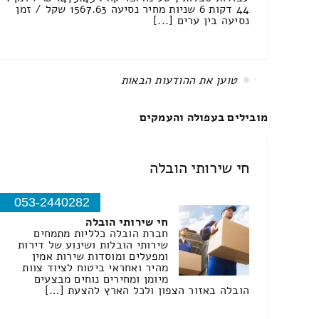
44 דקות 6 שניות מחיר נסיעה 1567.63 שקל / זמן
נסיעה בין ערים [...]
All items displayed.
מובילים בעפולה והעמקים
חי שירותי הובלה
053-2440282
חי שירותי הובלה
חברת הובלה כלליות מתמחים
שירותי הובלות ושינוע של דירות
ומפעלים ומוסדות שירות אמין
מהיר ואחראי ביטוח לציוד צוות
מיומן ומחירים נוחים מבצעים
הובלה באזור הצפון ולכל הארץ להצעת […]