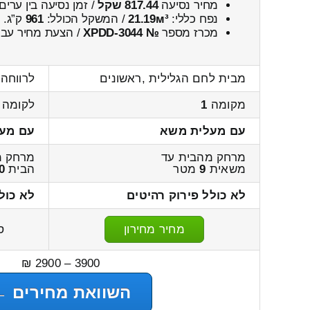
מחיר נסיעה
817.44 שקל
/ זמן נסיעה בין ערים
נפח כללי:
21.19м³
/ המשקל הכולל:
961
ק”ג.
מכרז מספר
№ XPDD-3044
/ הצעת מחיר עבו
מבית לחם הגלילית ,ראשונים
לרווחה 
מקומה
1
לקומה
עם מעלית משא
עם מע
מרחק מהבית עד
מרחק מ
משאית
9
מטר
הבית
0
לא כולל פירוק רהיטים
לא כול
מחיר מחירון
ס
3900 – 2900 ₪
השוואת מחירים ←