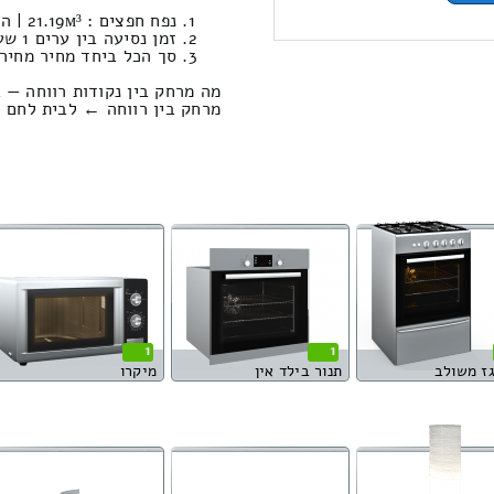
נפח חפצים : 21.19м³ | המשקל הכולל: 961 קילוגרם / טעינה ופריקה: 1476.56 ₪
זמן נסיעה בין ערים 1 שעות , 10 דקות / מחיר נסיעה 817.44 שקל
סך הכל ביחד מחיר מחירון: 111.73
מה מרחק בין נקודות רווחה — 
מרחק בין רווחה ← לבית לחם הגלילית הוא 
1
1
גז משולב
תנור בילד אין
מיקרו