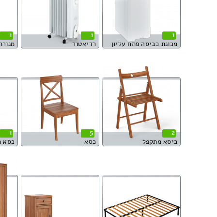
1
1
1
מכונת כביסה פתח עליון
רדיאטור
מנורת
1
5
2
כיסא מתקפל
כסא
כסא 