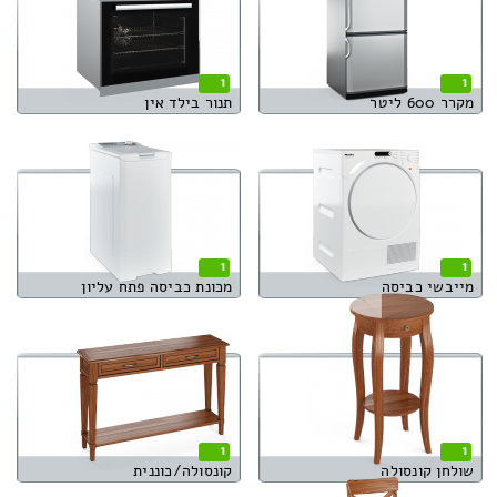
1
1
מקרר 600 ליטר
תנור בילד אין
1
1
מייבשי כביסה
מכונת כביסה פתח עליון
1
1
שולחן קונסולה
קונסולה/כוננית