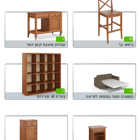
1
6
כיסא בר
שולחן מטבח קטן האי
1
1
(ספפה) ספה נפתחת למיטה
כוורת 16 מגירות