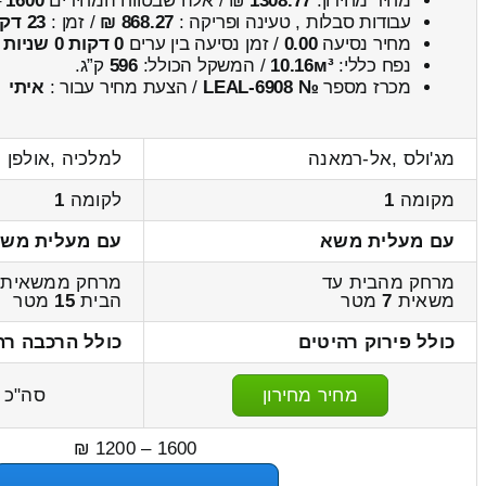
מחיר מחירון:
1308.77
₪ / אלה שבטווח המחירים
1600
–
עבודות סבלות , טעינה ופריקה :
868.27 ₪
/ זמן :
23 דקות 16 שניות
מחיר נסיעה
0.00
/ זמן נסיעה בין ערים
0 דקות 0 שניות
נפח כללי:
10.16м³
/ המשקל הכולל:
596
ק”ג.
מכרז מספר
№ LEAL-6908
/ הצעת מחיר עבור :
איתי
מג'ולס ,אל-רמאנה
למלכיה ,אולפן
מקומה
1
לקומה
1
עם מעלית משא
עם מעלית מש
מרחק מהבית עד
מרחק ממשאית 
משאית
7
מטר
הבית
15
מטר
כולל פירוק רהיטים
כולל הרכבה רה
מחיר מחירון
סה"כ
1600 – 1200 ₪