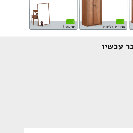
1
1
ארון 2 דלתות
מראה L
ר עכשיו