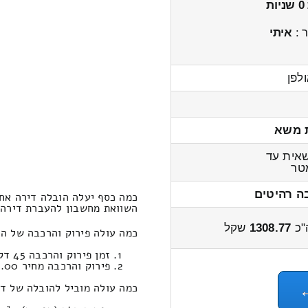
 :
איתי
לפן
 משא
אית עד
ר
ה רהיטים
כמה כסף יעלה הובלה דירה אח
השוואת מחשבון להעברת דירה אחד חדרי
"כ
1308.77
שקל
כמה עולה פירוק והרכבה של הו
זמן פירוק והרכבה 45 דקות 49 שניות
פירוק והרכבה מחיר 421.00
כמה עולה מוביל להובלה של די