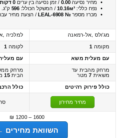
מחיר נסיעה
0.00
/ זמן נסיעה בין ערים
0 דקות 0 שניות
נפח כללי:
10.16м³
/ המשקל הכולל:
596
ק”ג.
מכרז מספר
№ LEAL-6908
/ הצעת מחיר עבור
מג'ולס ,אל-רמאנה
למלכיה ,או
מקומה
1
לקומה
1
עם מעלית משא
עם מעלית
מרחק מהבית עד
מרחק ממש
משאית
7
מטר
הבית
15
מט
כולל פירוק רהיטים
כולל הרכב
מחיר מחירון
סה
1600 – 1200 ₪
השוואת מחירים ←