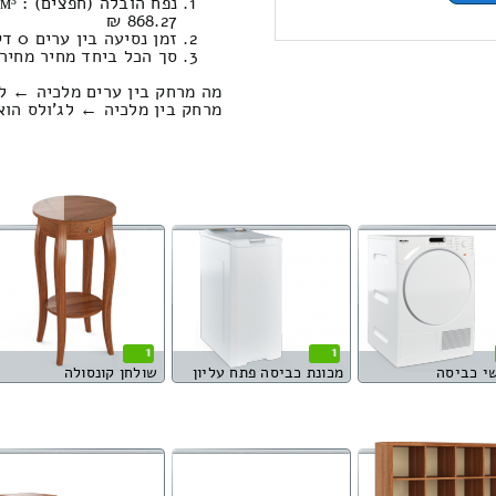
868.27 ₪
זמן נסיעה בין ערים 0 דקות 0 שניות / מחיר נסיעה 0.00
סך הכל ביחד מחיר מחירון: 308.77
מה מרחק בין ערים מלכיה ← לג
מרחק בין מלכיה ← לג'ולס הוא : 0.00 קילומ
1
1
י כביסה
מכונת כביסה פתח עליון
שולחן קונסולה