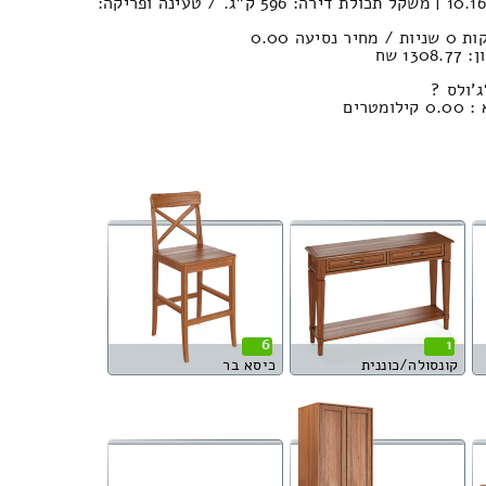
נפח הובלה (חפצים) : 10.16м³ | משקל תכולת דירה: 596 ק”ג. / טעינה ופריקה:
1 שח
'ולס ?
טרים
6
1
קונסולה/כוננית
כיסא בר