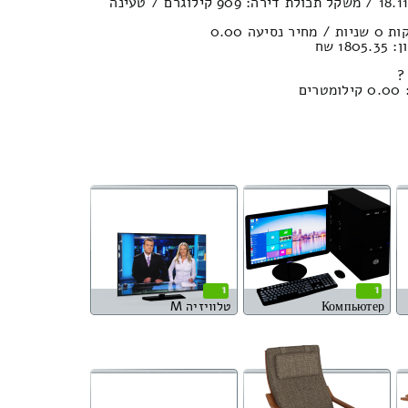
נפח חפצים במשאית : 18.11м³ / משקל תכולת דירה: 909 קילוגרם / טעינה
1 שח
?
ם
1
1
Компьютер
טלוויזיה M