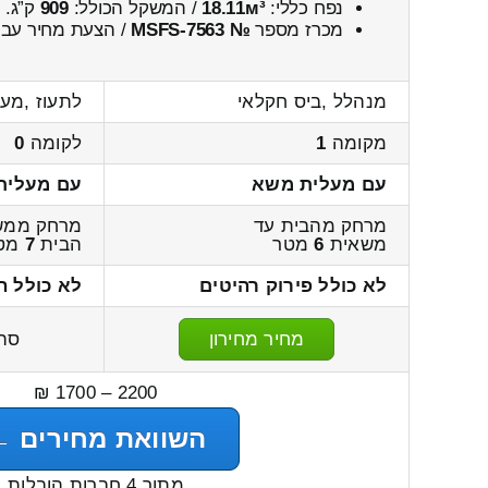
נפח כללי:
18.11м³
/ המשקל הכולל:
909
ק”ג.
מכרז מספר
№ MSFS-7563
/ הצעת מחיר עבו
מנהלל ,ביס חקלאי
לתעוז ,מעיי
מקומה
1
לקומה
0
עם מעלית משא
עם מעלית
מרחק מהבית עד
מרחק ממש
משאית
6
מטר
הבית
7
מט
לא כולל פירוק רהיטים
לא כולל ה
מחיר מחירון
סה
2200 – 1700 ₪
השוואת מחירים ←
מתוך 4 חברות הובלות