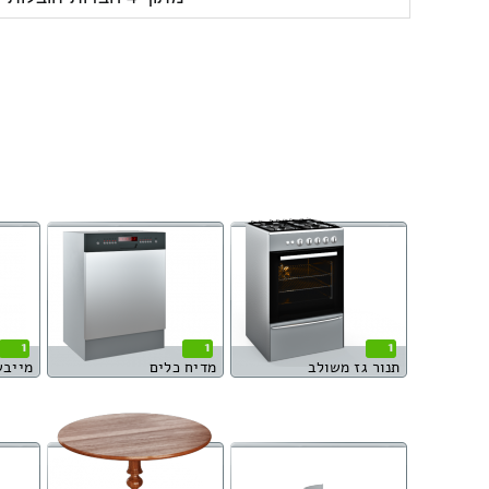
1
1
1
תנור גז משולב
מדיח כלים
מייבש