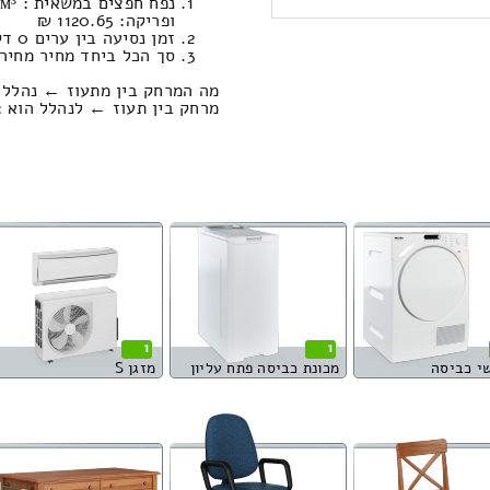
ופריקה: 1120.65 ₪
זמן נסיעה בין ערים 0 דקות 0 שניות / מחיר נסיעה 0.00
סך הכל ביחד מחיר מחירון: 805.35
מה המרחק בין מתעוז ← נהלל 
מרחק בין תעוז ← לנהלל הוא : 0.00 קילומטרי
1
1
י כביסה
מכונת כביסה פתח עליון
מזגן S