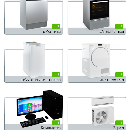
1
1
תנור גז משולב
מדיח כלים
1
1
מייבשי כביסה
מכונת כביסה פתח עליון
1
1
מזגן S
Компьютер