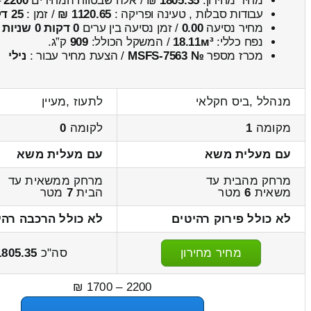
מחיר מחירון:
1805.35
₪ / אלה שבטווח המחירים
2200
–
עבודות סבלות , טעינה ופריקה :
1120.65 ₪
/ זמן :
25 דקות 37 שניות
מחיר נסיעה
0.00
/ זמן נסיעה בין ערים
0 דקות 0 שניות
נפח כללי:
18.11м³
/ המשקל הכולל:
909
ק”ג.
מכרז מספר
№ MSFS-7563
/ הצעת מחיר עבור :
נילי
מנהלל ,ביס חקלאי
לתעוז ,מעיין
מקומה
1
לקומה
0
עם מעלית משא
עם מעלית משא
מרחק מהבית עד
מרחק ממשאית עד
משאית
6
מטר
הבית
7
מטר
לא כולל פירוק רהיטים
לא כולל הרכבה רהי
מחיר מחירון
סה"כ
1805.35
2200 – 1700 ₪