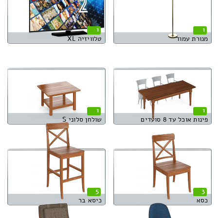
1
1
מנורת עמוד
טלוויזיה XL
1
1
פינות אוכל עד 8 סועדים
שולחן סלוני S
5
3
כסא
כיסא בר