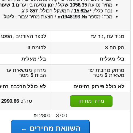
מחיר נסיעה
1056.35 שקל
/ זמן נסיעה בין ערים
1 שעות , 30 דקות
נפח כללי:
15.62м³
/ המשקל הכולל:
857
ק”ג.
מכרז מספר
№ m1948193
/ הצעת מחיר עבור :
ליטל
מניר עוז ,ניר עז
לכפר האורנים ,הפסג
מקומה
3
לקומה
3
בלי מעלית
בלי מעלית
מרחק מהבית עד
מרחק ממשאית עד
משאית
5
מטר
הבית
5
מטר
לא כולל פירוק רהיטים
לא כולל הרכבה רהיט
מחיר מחירון
סה"כ
2990.86
ש
3700 – 2800 ₪
השוואת מחירים ←