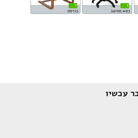
1
1
כסא מחשב
כורסת
ר עכשיו