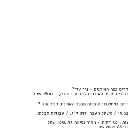
נפח חפצים במשאית : 15.62м³ / משקל מעבר: 857 ק”ג. / עבודות סבלות:
2 שח