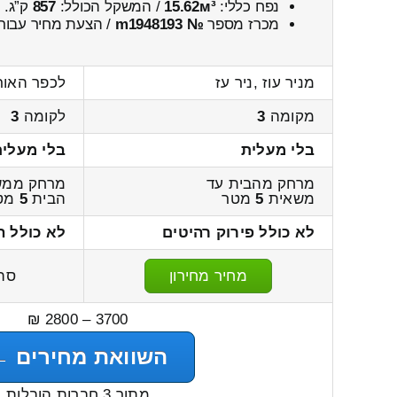
נפח כללי:
15.62м³
/ המשקל הכולל:
857
ק”ג.
מכרז מספר
№ m1948193
/ הצעת מחיר עבור
מניר עוז ,ניר עז
לכפר האור
מקומה
3
לקומה
3
בלי מעלית
בלי מעלית
מרחק מהבית עד
מרחק ממש
משאית
5
מטר
הבית
5
מט
לא כולל פירוק רהיטים
לא כולל ה
מחיר מחירון
סה
3700 – 2800 ₪
השוואת מחירים ←
מתוך 3 חברות הובלות