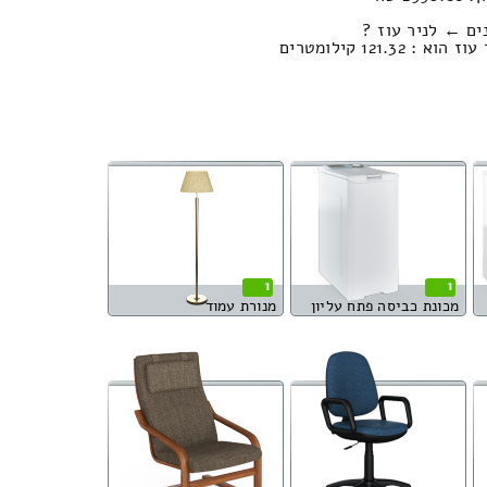
ים ← לניר עוז ?
121. קילומטרים
1
1
מכונת כביסה פתח עליון
מנורת עמוד