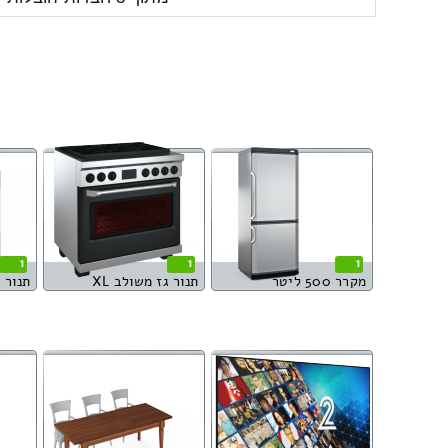
1
1
1
מקרר 500 ליטר
תנור גז משולב XL
תנור 