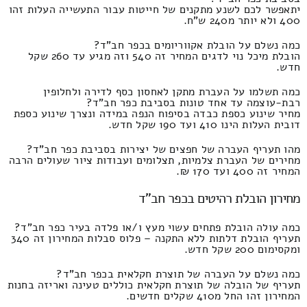
יתאפשר לכם לשנע מתקנים של חייטות עבור התעשייה העלות זהו
400 ולא יותר מ240 ש"ח.
כמה נשלם על הובלת אקווריומים בכפר חב"ד?
הובלת מיכל נוי לדגים המחיר זה 540 וזה מגיע עד 260 שקל
חדש.
כמה תשלמו על העברת מתקן לאחסון כסף לדירה ולחלופין
רבת-עוצמה עד אחד טונות בסביבת כפר חב"ד?
מחיר שינוע כספת כבדה בסיפוח הנפה במידה ונצרך שינוע כספת
דובית העלות הינו 410 ועד 190 שקל חדש.
מהו תעריף העברה של חפצים של יצירות בסביבת כפר חב"ד?
מחירים של העברת צלמיות, תצלומים ועבודות ציור שעולים הרבה
המחיר זה 400 ועד 170 ₪.
מחירון הובלת רהיטים בכפר חב"ד
כמה עולה הובלת פתחים עשוי מעץ ו/או פלדה בעיר כפר חב"ד?
תעריף הובלת דלתות ללא התקנה – פלוס סבלות המחירון זה 340
ומקסימום 200 שקל חדש.
כמה נשלם על העברה של תוצרת חקלאית בכפר חב"ד?
תעריף של הובלה של תוצרת חקלאית כוללים טעינה ואריזה בחנות
המחירון זהו החל מ410 שקלים חדשים.