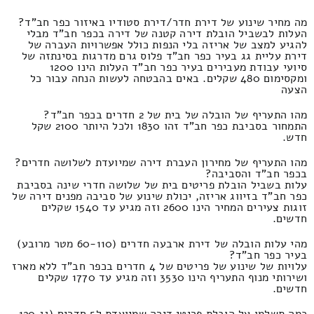
מה מחיר שינוע של דירת חדר/דירת סטודיו באיזור כפר חב"ד?
העלות לבשביל הובלת דירה קטנה של דירה בכפר חב"ד מבלי
להגיע למצב של אריזה בלי הנפות כולל אפשרויות העברה של
דירת עליית גג בעיר כפר חב"ד פלוס גרם מדרגות בסינתזה של
סיועי עבודת מעבירים בעיר כפר חב"ד העלות הינו 1200
ומקסימום 480 שקלים. באים בהבטחה לעשות הנחה עבור כל
הצעה
מהו התעריף של הובלה של בית של 2 חדרים בכפר חב"ד?
התמחור בסביבת כפר חב"ד זהו 1830 ולכל היותר 2100 שקל
חדש.
מהו התעריף של מחירון העברת דירה שמיועדת לשלושה חדרים?
בכפר חב"ד והסביבה?
עלות בשביל הובלת פריטים בית של שלושה חדרי שינה בסביבת
כפר חב"ד בזיווג אריזה, יכולת שינוע של סביבה מפנים דירה של
זוגות צעירים המחיר הינו 2600 וזה מגיע עד 1540 שקלים
חדשים.
מהי עלות הובלה של דירת ארבעה חדרים (60-110 מטר מרובע)
בעיר כפר חב"ד?
עלויות של שינוע של פריטים של 4 חדרים בכפר חב"ד ללא מארז
ושירותי מנוף התעריף הינו 3530 וזה מגיע עד 1770 שקלים
חדשים.