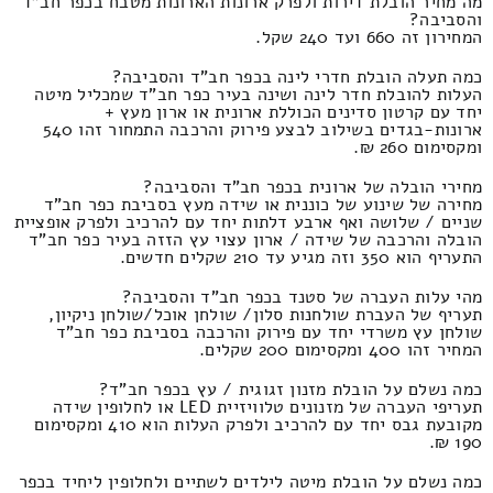
מה מחיר הובלת דירות ולפרק ארונות הארונות מטבח בכפר חב"ד
והסביבה?
המחירון זה 660 ועד 240 שקל.
כמה תעלה הובלת חדרי לינה בכפר חב"ד והסביבה?
העלות להובלת חדר לינה ושינה בעיר כפר חב"ד שמכליל מיטה
יחד עם קרטון סדינים הכוללת ארונית או ארון מעץ +
ארונות-בגדים בשילוב לבצע פירוק והרכבה התמחור זהו 540
ומקסימום 260 ₪.
מחירי הובלה של ארונית בכפר חב"ד והסביבה?
מחירה של שינוע של כוננית או שידה מעץ בסביבת כפר חב"ד
שניים / שלושה ואף ארבע דלתות יחד עם להרכיב ולפרק אופציית
הובלה והרכבה של שידה / ארון עצוי עץ הזזה בעיר כפר חב"ד
התעריף הוא 350 וזה מגיע עד 210 שקלים חדשים.
מהי עלות העברה של סטנד בכפר חב"ד והסביבה?
תעריף של העברת שולחנות סלון/ שולחן אוכל/שולחן ניקיון,
שולחן עץ משרדי יחד עם פירוק והרכבה בסביבת כפר חב"ד
המחיר זהו 400 ומקסימום 200 שקלים.
כמה נשלם על הובלת מזנון זגוגית / עץ בכפר חב"ד?
תעריפי העברה של מזנונים טלוויזיית LED או לחלופין שידה
מקובעת גבס יחד עם להרכיב ולפרק העלות הוא 410 ומקסימום
190 ₪.
כמה נשלם על הובלת מיטה לילדים לשתיים ולחלופין ליחיד בכפר