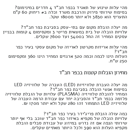
מהי עלות שינוע של תאגיד בכפר חב"ד 4 חדרים במינימום?
בסיפוח שירותי פירוק והרכבת משרד וכלה ב# ריחוק 60 ק"מ
התעריף הוא 3830 ולא יותר מ1800 שקל.
מה יעלה הובלת מקום עם בתי-עסק בסביבת כפר חב"ד?
עלויות הובלה של בית במשאית פריטי 3 ומקסימום 4 קומות בבניין
עסקים המחיר זה החל ב5400 ועד 7600 שקלים.
מהי עלות אריזות מקרטון לאריזה של מקום עסקי בעיר כפר
חב"ד?
העלות הינו לכמה וכמה 520 ארגזים המחיר הינו 360 ומקסימום
250 ש"ח.
מחירון הובלות קטנות בכפר חב"ד
מה יעלה העברת טלוויזיות (LED) העברה של טלוויזיה LED
בסיפוח אנשי הובלה בסביבת כפר חב"ד?
המחיר להובלת טלוויזיה (PLASMA) עלויות של הובלת טלוויזיה
פלזמה בכפר חב"ד והסביבה יחד עם עבודת הרמה העברה של
טלוויזיה LED התמחור זהו 280 שקל ולא יותר מ170 ₪.
כמה עולה הובלת פריג'ידר בעיר כפר חב"ד?
עלויות הובלה של מקפיא באיזור כפר חב"ד שוכב בלי אף יותר
שירותי הנפה אם זה נדרש במיזוג של עבודת סבלים הובלת
מקפיא העלות הוא 390 ולכל היותר מאתיים שקלים.