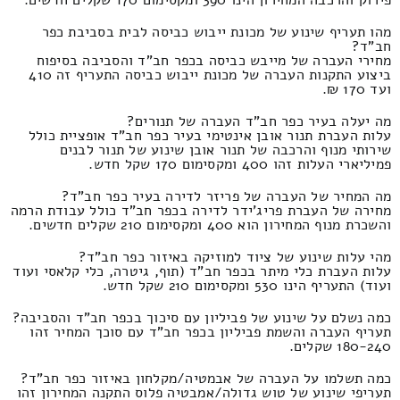
פירוק והרכבה המחירון הינו 390 ומקסימום 170 שקלים חדשים.
מהו תעריף שינוע של מכונת ייבוש כביסה לבית בסביבת כפר
חב"ד?
מחירי העברה של מייבש כביסה בכפר חב"ד והסביבה בסיפוח
ביצוע התקנות העברה של מכונת ייבוש כביסה התעריף זה 410
ועד 170 ₪.
מה יעלה בעיר כפר חב"ד העברה של תנורים?
עלות העברת תנור אובן אינטימי בעיר כפר חב"ד אופציית כולל
שירותי מנוף והרכבה של תנור אובן שינוע של תנור לבנים
פמיליארי העלות זהו 400 ומקסימום 170 שקל חדש.
מה המחיר של העברה של פריזר לדירה בעיר כפר חב"ד?
מחירה של העברת פריג'ידר לדירה בכפר חב"ד כולל עבודת הרמה
והשכרת מנוף המחירון הוא 400 ומקסימום 210 שקלים חדשים.
מהי עלות שינוע של ציוד למוזיקה באיזור כפר חב"ד?
עלות העברת כלי מיתר בכפר חב"ד (תוף, גיטרה, כלי קלאסי ועוד
ועוד) התעריף הינו 530 ומקסימום 210 שקל חדש.
כמה נשלם על שינוע של פביליון עם סיכוך בכפר חב"ד והסביבה?
תעריף העברה והשמת פביליון בכפר חב"ד עם סוכך המחיר זהו
180-240 שקלים.
כמה תשלמו על העברה של אבמטיה/מקלחון באיזור כפר חב"ד?
תעריפי שינוע של טוש גדולה/אמבטיה פלוס התקנה המחירון זהו