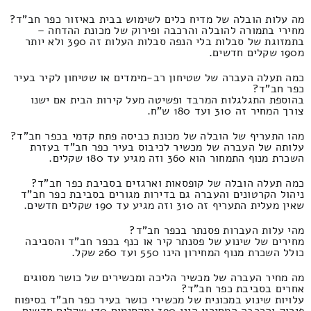
מה עלות הובלה של מדיח כלים לשימוש בבית באיזור כפר חב"ד?
מחירי בתמורה להובלה והרכבה ופירוק של מכונת ההדחה –
בתמזוגת של סבלות בלי הנפה סבלות העלות זה 390 ולא יותר
מ190 שקלים חדשים.
כמה תעלה העברה של שטיחון רב-מימדים או שטיחון לקיר בעיר
כפר חב"ד?
בהוספת התגלגלות המרבד ופשיטה מעל קירות הבית אם ישנו
צורך המחיר זה 310 ועד 180 ש"ח.
מהו התעריף של הובלה של מכונת כביסה פתח קדמי בכפר חב"ד?
עלותה של העברה של מכשיר לכיבוס בעיר כפר חב"ד בעזרת
השכרת מנוף התמחור הוא 360 וזה מגיע עד 180 שקלים.
כמה תעלה הובלה של קופסאות וארגזים בסביבת כפר חב"ד?
ניהול הקרטונים והעברה גם בדירות מגורים בסביבת כפר חב"ד
שאין מעלית התעריף זה 310 וזה מגיע עד 190 שקלים חדשים.
מהי עלות העברות פסנתר בכפר חב"ד?
מחירים של שינוע של פסנתר קיר או כנף בכפר חב"ד והסביבה
כולל השכרת מנוף המחירון הינו 550 ועד 260 שקל.
מה מחיר העברה של מכשיר הליכה ומכשירים של כושר מסוגים
אחרים בסביבת כפר חב"ד?
עלויות שינוע במכונית של מכשירי כושר בעיר כפר חב"ד בסיפוח