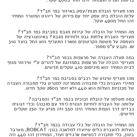
ברשות הפרט התמחור הינו החל ב400 שקל.
מהו תעריף הובלת חנות/עסק באיזור כפר חב"ד?
עלות הובלת בית עסק יחד עם פירוק של ריהוט המשרד המחיר
זהו החל מ490 שקל.
מה המחיר של הובלה של קירות מגבס בסביבת כפר חב"ד?
תעריפי העברת צלחות גבס ולוחיות מגבס? באינטגרציה של
העמסה על משטח הקרטונים ומארז התעריף הוא החל בועד 310
₪. נקבע ע"פ מספר.
כמה תעלה העברה של מרצפות בכפר חב"ד?
תעריפי הובלה של מרצפות בתמזוגת של להרים ע"י שירותי מנוף
לבית המחיר הוא מינימום 410 שקלים חדשים.
מהו תעריף שינוע של רכבים בסביבת כפר חב"ד?
מחירי העברת כלי תחבורה מהמרינה למגרש כלי תחבורה העברה
של מכוניות העלות הוא 440 ולא יותר מ260 שקל חדש.
כמה תשלמו על הובלת זכוכית בכפר חב"ד והסביבה?
עלותה של העברת לוחיות זגוגית (יחד עם מוכנה) וכלי זגוגית
כבדים דרך הנפות המחיר הינו 550 וזה מגיע עד 230 שקלים
חדשים.
מה המחיר של הובלה של כלי עבודה בכפר חב"ד?
העלות להעברת כלים שיועדו למלאכה כגון: BOBCAT, מערבל
בטון, כלי תחבורה לנשיאת ארגזים ועוד, המחירון זהו 440 וזה