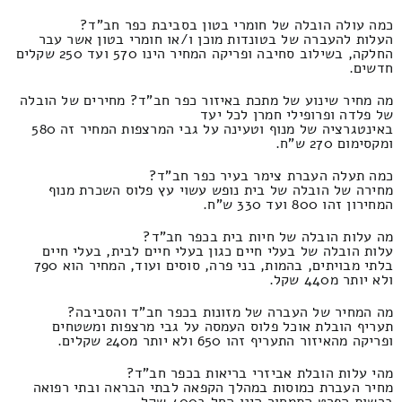
כמה עולה הובלה של חומרי בטון בסביבת כפר חב"ד?
העלות להעברה של בטונדות מוכן ו/או חומרי בטון אשר עבר
החלקה, בשילוב סחיבה ופריקה המחיר הינו 570 ועד 250 שקלים
חדשים.
מה מחיר שינוע של מתכת באיזור כפר חב"ד? מחירים של הובלה
של פלדה ופרופילי חמרן לכל יעד
באינטגרציה של מנוף וטעינה על גבי המרצפות המחיר זה 580
ומקסימום 270 ש"ח.
כמה תעלה העברת צימר בעיר כפר חב"ד?
מחירה של הובלה של בית נופש עשוי עץ פלוס השכרת מנוף
המחירון זהו 800 ועד 330 ש"ח.
מה עלות הובלה של חיות בית בכפר חב"ד?
עלות הובלה של בעלי חיים כגון בעלי חיים לבית, בעלי חיים
בלתי מבויתים, בהמות, בני פרה, סוסים ועוד, המחיר הוא 790
ולא יותר מ440 שקל.
מה המחיר של העברה של מזונות בכפר חב"ד והסביבה?
תעריף הובלת אוכל פלוס העמסה על גבי מרצפות ומשטחים
ופריקה מהאיזור התעריף זהו 650 ולא יותר מ240 שקלים.
מהי עלות הובלת אביזרי בריאות בכפר חב"ד?
מחיר העברת כמוסות במהלך הקפאה לבתי הבראה ובתי רפואה