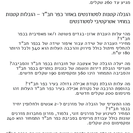
מגיע עד 260 שקלים.
הובלה קטנות לסטודנטים באזור כפר חב"ד – הובלות קטנות
במחיר אטרקטיבי לסטודנטים
מהי עלות העברת ארון-בגדים פשוטה ו/או מאסיבית בכפר
חב"ד?
מחירי העברה של שידה עבור איפור שידה של בכפר חב"ד
להחליף חיתול כולל פירוק והרכבה העלות הוא 340 ולכל היותר
180 ש"ח.
מה יעלה הובלה של אצטבה של חוברות בכפר חב"ד והסביבה?
תעריפי הובלת דירות והשמה של כוננית כותרים בכפר חב"ד
והסביבה התמחור הינו 360 ומקסימום 190 שקלים חדשים.
מה עלות הובלת נקודת אכילה גדולה בעיר כפר חב"ד?
בהוספת הרכבה של נקודת אכילה בעיר כפר חב"ד העלות זהו
מינימום 200 שקלים חדשים.
מהו התעריף של הובלה של מזרנים ל-2 אנשים ולחלופין יחיד
בכפר חב"ד?
המחיר לשינוע של מזרנים זוגי, גלמוד, מזרון מחברות מזרנים
שונות כולל עבודת מרימים בסביבת כפר חב"ד התמחור הוא 240
ומקסימום 210 שקלים.