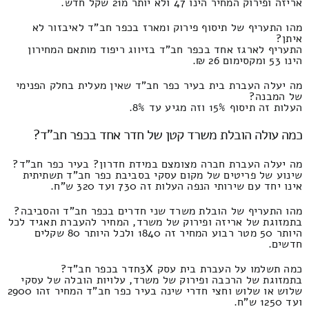
אריזה ופירוק המחיר הינו 47 ולא יותר מ21 שקל חדש.
מהו התעריף של תיסוף פירוק ומארז בכפר חב"ד לאיבזור לא
איתן?
התעריף לארגז אחד בכפר חב"ד בזיווג ריפוד מותאם המחירון
הינו 53 ומקסימום 26 ₪.
מה יעלה העברת בית בעיר כפר חב"ד שאין מעלית בחלק הפנימי
של המבנה?
העלות זה תיסוף 15% וזה מגיע עד 8%.
כמה עולה הובלת משרד קטן של חדר אחד בכפר חב"ד?
מה יעלה העברת חברה מצומצם במידת חדרון? בעיר כפר חב"ד?
שינוע של פריטים של מקום עסקי בסביבת כפר חב"ד תשתיתית
אינו יחד עם שירותי הנפה העלות זה 730 ועד 320 ש"ח.
מהו התעריף של הובלת משרד שני חדרים בכפר חב"ד והסביבה?
בתמזוגת של אריזה ופירוק של משרד, המחיר להעברת תאגיד לכל
היותר 50 מטר רבוע המחיר זה 1840 ולכל היותר 80 שקלים
חדשים.
כמה תשלמו על העברת בית עסק 3Xחדר בכפר חב"ד?
בתמזוגת של הרכבה ופירוק של משרד, עלויות הובלה של עסקי
שלוש או שלוש וחצי חדרי שינה בעיר כפר חב"ד המחיר זהו 2900
ועד 1250 ש"ח.