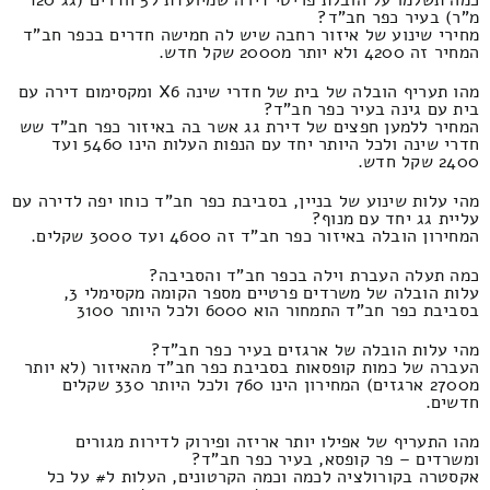
כמה תשלמו על הובלת פריטי דירה שמיועדת ל5 חדרים (גג 120
מ"ר) בעיר כפר חב"ד?
מחירי שינוע של איזור רחבה שיש לה חמישה חדרים בכפר חב"ד
המחיר זה 4200 ולא יותר מ2000 שקל חדש.
מהו תעריף הובלה של בית של חדרי שינה X6 ומקסימום דירה עם
בית עם גינה בעיר כפר חב"ד?
המחיר ללמען חפצים של דירת גג אשר בה באיזור כפר חב"ד שש
חדרי שינה ולכל היותר יחד עם הנפות העלות הינו 5460 ועד
2400 שקל חדש.
מהי עלות שינוע של בניין, בסביבת כפר חב"ד כוחו יפה לדירה עם
עליית גג יחד עם מנוף?
המחירון הובלה באיזור כפר חב"ד זה 4600 ועד 3000 שקלים.
כמה תעלה העברת וילה בכפר חב"ד והסביבה?
עלות הובלה של משרדים פרטיים מספר הקומה מקסימלי 3,
בסביבת כפר חב"ד התמחור הוא 6000 ולכל היותר 3100
מהי עלות הובלה של ארגזים בעיר כפר חב"ד?
העברה של כמות קופסאות בסביבת כפר חב"ד מהאיזור (לא יותר
מ2700 ארגזים) המחירון הינו 760 ולכל היותר 330 שקלים
חדשים.
מהו התעריף של אפילו יותר אריזה ופירוק לדירות מגורים
ומשרדים – פר קופסא, בעיר כפר חב"ד?
אקסטרה בקורולציה לכמה וכמה הקרטונים, העלות ל# על כל