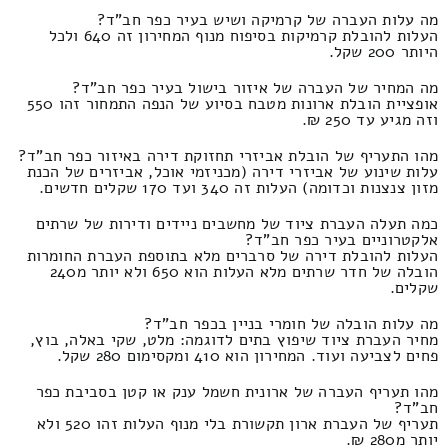
מה עלות העברה של קרמיקה ושיש בעיר כפר חב"ד?
העלות להובלת קרמיקות בסיפוח מנוף המחירון זה 640 ולכל
היותר 200 שקל.
מה המחיר של העברה של איזור בישול בעיר כפר חב"ד?
אופציית הובלת ארונות מטבח בסיוע של הנפה התמחור זהו 550
וזה מגיע עד 250 ₪.
מהו התעריף של הובלת אביזרי תחזוקת דירה באיזור כפר חב"ד?
עלות שינוע של אביזרי דירה (מכניזמי אוכל, אביזרים של הכנת
מזון צנצנות וכדומה) העלות זה 340 ועד 170 שקלים חדשים.
כמה תעלה העברת ציוד של מחשבים ניידים ודירות של שרתים
אלקטרוניים בעיר כפר חב"ד?
העלות להובלת דירה של סרברים מלא בתוספת העברת החומרות
הובלה של חדר שרתים מלא העלות הוא 650 ולא יותר מ240
שקלים.
מה עלות הובלה של חומרי בניין בכפר חב"ד?
מחיר העברת ציוד שיפוץ בתים לדוגמה: מלט, שקי באלה, בוץ,
פחים לצביעה ועוד. המחירון הוא 410 ומקסימום 280 שקל.
מהו תעריף העברה של ארונית חשמל ענק או קטן בסביבת כפר
חב"ד?
תעריף של העברת ארון תקשורת בלי מנוף העלות זהו 520 ולא
יותר מ280 ₪.