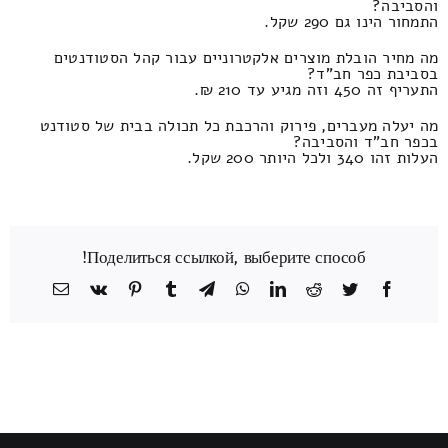
והסביבה?
התמחור הינו גם 290 שקל.
מה מחיר הובלת מוצרים אלקטרוניים עבור קהל הסטודנטים
בסביבת כפר חב"ד?
התעריף זה 450 וזה מגיע עד 210 ₪.
מה יעלה מעברים, פירוק והרכבת כל תכולה בבית של סטודנט
בכפר חב"ד והסביבה?
העלות זהו 340 ולכל היותר 200 שקל.
Поделиться ссылкой, выберите способ!
Facebook
Twitter
Reddit
LinkedIn
WhatsApp
Telegram
Tumblr
Pinterest
Vk
כתובת
דואר
אלקטרוני