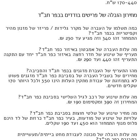
170-440 ש"ח.
מחירון הובלה של פריטים בודדים בכפר חב"ד
כמה תשלמו על העברה של מקרר גלידות / פריזר של מזנון מהיר
וקפיטריות בכפר חב"ד?
התמחור זהו 340 וזה מגיע עד 230 ₪.
מה עלות העברה של אמבטון באיזור כפר חב"ד?
תעריף של שינוע של חדר רחצה באיזור כפר חב"ד יחד עם התקנה
התעריף זהו 440 ועד 290 ₪.
מהו התעריף של העברת מזגנים בכפר חב"ד והסביבה?
מחירים של בשביל העברה של בסביבת כפר חב"ד מזגנים פשוט
לא בתמזוגת של עבודת מתקין העלות הינו 350 ולכל היותר 170
שקלים חדשים.
מה עלות שינוע של רכב לגיל השלישי בסביבת כפר חב"ד?
המחירון זה 390 ומקסימום 190 ₪.
מה מחיר שינוע של שלטי חוצות בסביבת כפר חב"ד?
עלויות של שינוע של מודעות, בעיר כפר חב"ד כרזות של לד הינם
פלוס מנוף התמחור הוא 450 ועד 190 שקלים.
מה עלות הובלה של מכונה לעבודת מחט בייתית/תעשייתית
בסביבת כפר חב"ד?