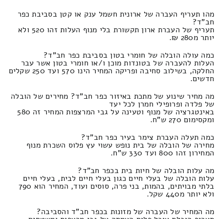
מהו תעריף העברה של ארונית חשמל ענק או קטן בסביבת כפר
חב"ד?
תעריף של העברת ארון תקשורת בלי מנוף העלות זהו 520 ולא
יותר מ280 ₪.
כמה עולה הובלה של חומרי בטון בסביבת כפר חב"ד?
העלות להעברה של בטונדות מוכן ו/או חומרי בטון אשר עבר
החלקה, בשילוב סחיבה ופריקה המחיר הינו 570 ועד 250 שקלים
חדשים.
מה מחיר שינוע של מתכת באיזור כפר חב"ד? מחירים של הובלה
של פלדה ופרופילי חמרן לכל יעד
באינטגרציה של מנוף וטעינה על גבי המרצפות המחיר זה 580
ומקסימום 270 ש"ח.
כמה תעלה העברת צימר בעיר כפר חב"ד?
מחירה של הובלה של בית נופש עשוי עץ פלוס השכרת מנוף
המחירון זהו 800 ועד 330 ש"ח.
מה עלות הובלה של חיות בית בכפר חב"ד?
עלות הובלה של בעלי חיים כגון בעלי חיים לבית, בעלי חיים
בלתי מבויתים, בהמות, בני פרה, סוסים ועוד, המחיר הוא 790
ולא יותר מ440 שקל.
מה המחיר של העברה של מזונות בכפר חב"ד והסביבה?