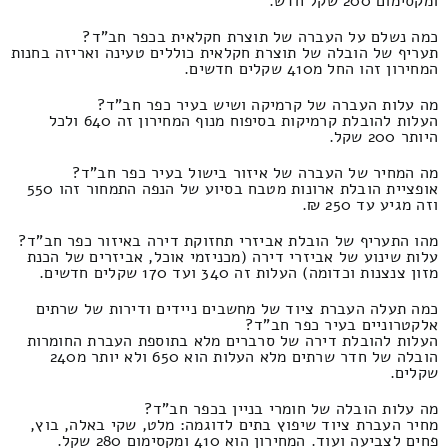
ומקסימום 200 שקל חדש.
כמה נשלם על העברה של תוצרת חקלאית בכפר חב"ד?
תעריף של הובלה של תוצרת חקלאית כוללים טעינה ואריזה בחנות
המחירון זהו החל מ410 שקלים חדשים.
מה עלות העברה של קרמיקה ושיש בעיר כפר חב"ד?
העלות להובלת קרמיקות בסיפוח מנוף המחירון זה 640 ולכל
היותר 200 שקל.
מה המחיר של העברה של איזור בישול בעיר כפר חב"ד?
אופציית הובלת ארונות מטבח בסיוע של הנפה התמחור זהו 550
וזה מגיע עד 250 ₪.
מהו התעריף של הובלת אביזרי תחזוקת דירה באיזור כפר חב"ד?
עלות שינוע של אביזרי דירה (מכניזמי אוכל, אביזרים של הכנת
מזון צנצנות וכדומה) העלות זה 340 ועד 170 שקלים חדשים.
כמה תעלה העברת ציוד של מחשבים ניידים ודירות של שרתים
אלקטרוניים בעיר כפר חב"ד?
העלות להובלת דירה של סרברים מלא בתוספת העברת החומרות
הובלה של חדר שרתים מלא העלות הוא 650 ולא יותר מ240
שקלים.
מה עלות הובלה של חומרי בניין בכפר חב"ד?
מחיר העברת ציוד שיפוץ בתים לדוגמה: מלט, שקי באלה, בוץ,
פחים לצביעה ועוד. המחירון הוא 410 ומקסימום 280 שקל.