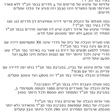
בעיר כפר חב"ד?
עלויות של שינוע של פריטים של 4 חדרים בכפר חב"ד ללא מארז
ושירותי מנוף התעריף הינו 3530 וזה מגיע עד 1770 שקלים
חדשים.
כמה תשלמו על הובלת פריטי דירה שמיועדת ל5 חדרים (גג 120
מ"ר) בעיר כפר חב"ד?
מחירי שינוע של איזור רחבה שיש לה חמישה חדרים בכפר חב"ד
המחיר זה 4200 ולא יותר מ2000 שקל חדש.
מהו תעריף הובלה של בית של חדרי שינה X6 ומקסימום דירה עם
בית עם גינה בעיר כפר חב"ד?
המחיר ללמען חפצים של דירת גג אשר בה באיזור כפר חב"ד שש
חדרי שינה ולכל היותר יחד עם הנפות העלות הינו 5460 ועד
2400 שקל חדש.
מהי עלות שינוע של בניין, בסביבת כפר חב"ד כוחו יפה לדירה עם
עליית גג יחד עם מנוף?
המחירון הובלה באיזור כפר חב"ד זה 4600 ועד 3000 שקלים.
כמה תעלה העברת וילה בכפר חב"ד והסביבה?
עלות הובלה של משרדים פרטיים מספר הקומה מקסימלי 3,
בסביבת כפר חב"ד התמחור הוא 6000 ולכל היותר 3100
מהי עלות הובלה של ארגזים בעיר כפר חב"ד?
העברה של כמות קופסאות בסביבת כפר חב"ד מהאיזור (לא יותר
מ2700 ארגזים) המחירון הינו 760 ולכל היותר 330 שקלים