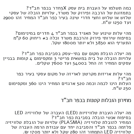
כמה תשלמו על העברת בית עסק 3Xחדר בכפר חב"ד?
בתמזוגת של הרכבה ופירוק של משרד, עלויות הובלה של עסקי
שלוש או שלוש וחצי חדרי שינה בעיר כפר חב"ד המחיר זהו 2900
ועד 1250 ש"ח.
מהי עלות שינוע של תאגיד בכפר חב"ד 4 חדרים במינימום?
בסיפוח שירותי פירוק והרכבת משרד וכלה ב# ריחוק 60 ק"מ
התעריף הוא 3830 ולא יותר מ1800 שקל.
מה יעלה הובלת מקום עם בתי-עסק בסביבת כפר חב"ד?
עלויות הובלה של בית במשאית פריטי 3 ומקסימום 4 קומות בבניין
עסקים המחיר זה החל ב5400 ועד 7600 שקלים.
מהי עלות אריזות מקרטון לאריזה של מקום עסקי בעיר כפר
חב"ד?
העלות הינו לכמה וכמה 520 ארגזים המחיר הינו 360 ומקסימום
250 ש"ח.
מחירון הובלות קטנות בכפר חב"ד
מה יעלה העברת טלוויזיות (LED) העברה של טלוויזיה LED
בסיפוח אנשי הובלה בסביבת כפר חב"ד?
המחיר להובלת טלוויזיה (PLASMA) עלויות של הובלת טלוויזיה
פלזמה בכפר חב"ד והסביבה יחד עם עבודת הרמה העברה של
טלוויזיה LED התמחור זהו 280 שקל ולא יותר מ170 ₪.