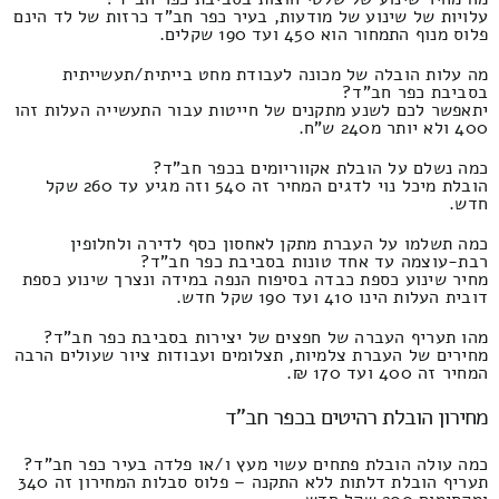
עלויות של שינוע של מודעות, בעיר כפר חב"ד כרזות של לד הינם
פלוס מנוף התמחור הוא 450 ועד 190 שקלים.
מה עלות הובלה של מכונה לעבודת מחט בייתית/תעשייתית
בסביבת כפר חב"ד?
יתאפשר לכם לשנע מתקנים של חייטות עבור התעשייה העלות זהו
400 ולא יותר מ240 ש"ח.
כמה נשלם על הובלת אקווריומים בכפר חב"ד?
הובלת מיכל נוי לדגים המחיר זה 540 וזה מגיע עד 260 שקל
חדש.
כמה תשלמו על העברת מתקן לאחסון כסף לדירה ולחלופין
רבת-עוצמה עד אחד טונות בסביבת כפר חב"ד?
מחיר שינוע כספת כבדה בסיפוח הנפה במידה ונצרך שינוע כספת
דובית העלות הינו 410 ועד 190 שקל חדש.
מהו תעריף העברה של חפצים של יצירות בסביבת כפר חב"ד?
מחירים של העברת צלמיות, תצלומים ועבודות ציור שעולים הרבה
המחיר זה 400 ועד 170 ₪.
מחירון הובלת רהיטים בכפר חב"ד
כמה עולה הובלת פתחים עשוי מעץ ו/או פלדה בעיר כפר חב"ד?
תעריף הובלת דלתות ללא התקנה – פלוס סבלות המחירון זה 340