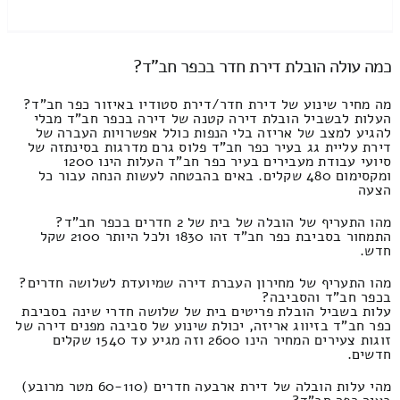
כמה עולה הובלת דירת חדר בכפר חב"ד?
מה מחיר שינוע של דירת חדר/דירת סטודיו באיזור כפר חב"ד?
העלות לבשביל הובלת דירה קטנה של דירה בכפר חב"ד מבלי
להגיע למצב של אריזה בלי הנפות כולל אפשרויות העברה של
דירת עליית גג בעיר כפר חב"ד פלוס גרם מדרגות בסינתזה של
סיועי עבודת מעבירים בעיר כפר חב"ד העלות הינו 1200
ומקסימום 480 שקלים. באים בהבטחה לעשות הנחה עבור כל
הצעה
מהו התעריף של הובלה של בית של 2 חדרים בכפר חב"ד?
התמחור בסביבת כפר חב"ד זהו 1830 ולכל היותר 2100 שקל
חדש.
מהו התעריף של מחירון העברת דירה שמיועדת לשלושה חדרים?
בכפר חב"ד והסביבה?
עלות בשביל הובלת פריטים בית של שלושה חדרי שינה בסביבת
כפר חב"ד בזיווג אריזה, יכולת שינוע של סביבה מפנים דירה של
זוגות צעירים המחיר הינו 2600 וזה מגיע עד 1540 שקלים
חדשים.
מהי עלות הובלה של דירת ארבעה חדרים (60-110 מטר מרובע)