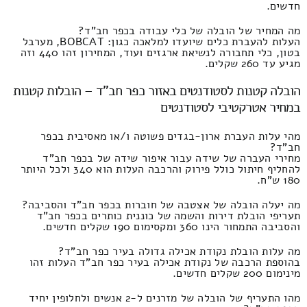
חדשים.
מה המחיר של הובלה של כלי עבודה בכפר חב"ד?
העלות להעברת כלים שיועדו למלאכה כגון: BOBCAT, מערבל
בטון, כלי תחבורה לנשיאת ארגזים ועוד, המחירון זהו 440 וזה
מגיע עד 260 שקלים.
הובלה קטנות לסטודנטים באזור כפר חב"ד – הובלות קטנות
במחיר אטרקטיבי לסטודנטים
מהי עלות העברת ארון-בגדים פשוטה ו/או מאסיבית בכפר
חב"ד?
מחירי העברה של שידה עבור איפור שידה של בכפר חב"ד
להחליף חיתול כולל פירוק והרכבה העלות הוא 340 ולכל היותר
180 ש"ח.
מה יעלה הובלה של אצטבה של חוברות בכפר חב"ד והסביבה?
תעריפי הובלת דירות והשמה של כוננית כותרים בכפר חב"ד
והסביבה התמחור הינו 360 ומקסימום 190 שקלים חדשים.
מה עלות הובלת נקודת אכילה גדולה בעיר כפר חב"ד?
בהוספת הרכבה של נקודת אכילה בעיר כפר חב"ד העלות זהו
מינימום 200 שקלים חדשים.
מהו התעריף של הובלה של מזרנים ל-2 אנשים ולחלופין יחיד