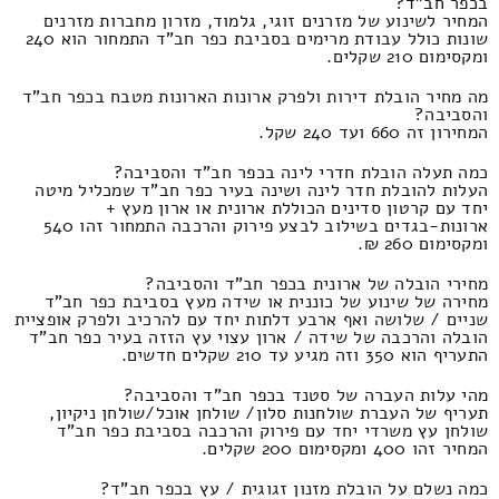
בכפר חב"ד?
המחיר לשינוע של מזרנים זוגי, גלמוד, מזרון מחברות מזרנים
שונות כולל עבודת מרימים בסביבת כפר חב"ד התמחור הוא 240
ומקסימום 210 שקלים.
מה מחיר הובלת דירות ולפרק ארונות הארונות מטבח בכפר חב"ד
והסביבה?
המחירון זה 660 ועד 240 שקל.
כמה תעלה הובלת חדרי לינה בכפר חב"ד והסביבה?
העלות להובלת חדר לינה ושינה בעיר כפר חב"ד שמכליל מיטה
יחד עם קרטון סדינים הכוללת ארונית או ארון מעץ +
ארונות-בגדים בשילוב לבצע פירוק והרכבה התמחור זהו 540
ומקסימום 260 ₪.
מחירי הובלה של ארונית בכפר חב"ד והסביבה?
מחירה של שינוע של כוננית או שידה מעץ בסביבת כפר חב"ד
שניים / שלושה ואף ארבע דלתות יחד עם להרכיב ולפרק אופציית
הובלה והרכבה של שידה / ארון עצוי עץ הזזה בעיר כפר חב"ד
התעריף הוא 350 וזה מגיע עד 210 שקלים חדשים.
מהי עלות העברה של סטנד בכפר חב"ד והסביבה?
תעריף של העברת שולחנות סלון/ שולחן אוכל/שולחן ניקיון,
שולחן עץ משרדי יחד עם פירוק והרכבה בסביבת כפר חב"ד
המחיר זהו 400 ומקסימום 200 שקלים.
כמה נשלם על הובלת מזנון זגוגית / עץ בכפר חב"ד?