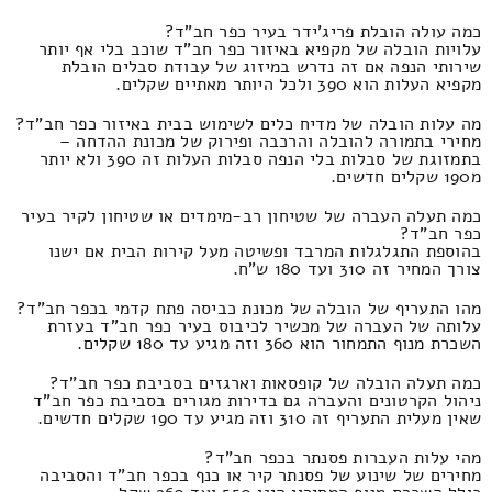
כמה עולה הובלת פריג'ידר בעיר כפר חב"ד?
עלויות הובלה של מקפיא באיזור כפר חב"ד שוכב בלי אף יותר
שירותי הנפה אם זה נדרש במיזוג של עבודת סבלים הובלת
מקפיא העלות הוא 390 ולכל היותר מאתיים שקלים.
מה עלות הובלה של מדיח כלים לשימוש בבית באיזור כפר חב"ד?
מחירי בתמורה להובלה והרכבה ופירוק של מכונת ההדחה –
בתמזוגת של סבלות בלי הנפה סבלות העלות זה 390 ולא יותר
מ190 שקלים חדשים.
כמה תעלה העברה של שטיחון רב-מימדים או שטיחון לקיר בעיר
כפר חב"ד?
בהוספת התגלגלות המרבד ופשיטה מעל קירות הבית אם ישנו
צורך המחיר זה 310 ועד 180 ש"ח.
מהו התעריף של הובלה של מכונת כביסה פתח קדמי בכפר חב"ד?
עלותה של העברה של מכשיר לכיבוס בעיר כפר חב"ד בעזרת
השכרת מנוף התמחור הוא 360 וזה מגיע עד 180 שקלים.
כמה תעלה הובלה של קופסאות וארגזים בסביבת כפר חב"ד?
ניהול הקרטונים והעברה גם בדירות מגורים בסביבת כפר חב"ד
שאין מעלית התעריף זה 310 וזה מגיע עד 190 שקלים חדשים.
מהי עלות העברות פסנתר בכפר חב"ד?
מחירים של שינוע של פסנתר קיר או כנף בכפר חב"ד והסביבה