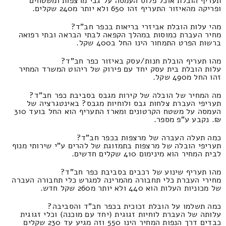
תעריף הובלת אוכל פלוס העמסה על גבי מרצפות ומשטחים
ופריקה מהאיזור התעריף זהו 650 ולא יותר מ240 שקלים.
מהי עלות הובלת אביזרי בריאות בכפר חב"ד?
מחיר העברת כמוסות במהלך הקפאה לבתי הבראה ובתי רפואה
ברשות הפרט התמחור הינו החל ב400 שקל.
מהו תעריף הובלת חנות/עסק באיזור כפר חב"ד?
עלות הובלת בית עסק יחד עם פירוק של ריהוט המשרד המחיר
זהו החל מ490 שקל.
מה המחיר של הובלה של קירות מגבס בסביבת כפר חב"ד?
תעריפי העברת צלחות גבס ולוחיות מגבס? באינטגרציה של
העמסה על משטח הקרטונים ומארז התעריף הוא החל בועד 310
₪. נקבע ע"פ מספר.
כמה תעלה העברה של מרצפות בכפר חב"ד?
תעריפי הובלה של מרצפות בתמזוגת של להרים ע"י שירותי מנוף
לבית המחיר הוא מינימום 410 שקלים חדשים.
מהו תעריף שינוע של רכבים בסביבת כפר חב"ד?
מחירי העברת כלי תחבורה מהמרינה למגרש כלי תחבורה העברה
של מכוניות העלות הוא 440 ולא יותר מ260 שקל חדש.
כמה תשלמו על הובלת זכוכית בכפר חב"ד והסביבה?
עלותה של העברת לוחיות זגוגית (יחד עם מוכנה) וכלי זגוגית
כבדים דרך הנפות המחיר הינו 550 וזה מגיע עד 230 שקלים