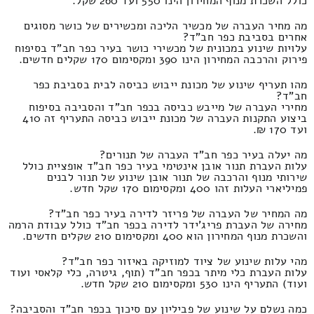
כולל השכרת מנוף המחירון הינו 550 ועד 260 שקל.
מה מחיר העברה של מכשיר הליכה ומכשירים של כושר מסוגים
אחרים בסביבת כפר חב"ד?
עלויות שינוע במכונית של מכשירי כושר בעיר כפר חב"ד בסיפוח
פירוק והרכבה המחירון הינו 390 ומקסימום 170 שקלים חדשים.
מהו תעריף שינוע של מכונת ייבוש כביסה לבית בסביבת כפר
חב"ד?
מחירי העברה של מייבש כביסה בכפר חב"ד והסביבה בסיפוח
ביצוע התקנות העברה של מכונת ייבוש כביסה התעריף זה 410
ועד 170 ₪.
מה יעלה בעיר כפר חב"ד העברה של תנורים?
עלות העברת תנור אובן אינטימי בעיר כפר חב"ד אופציית כולל
שירותי מנוף והרכבה של תנור אובן שינוע של תנור לבנים
פמיליארי העלות זהו 400 ומקסימום 170 שקל חדש.
מה המחיר של העברה של פריזר לדירה בעיר כפר חב"ד?
מחירה של העברת פריג'ידר לדירה בכפר חב"ד כולל עבודת הרמה
והשכרת מנוף המחירון הוא 400 ומקסימום 210 שקלים חדשים.
מהי עלות שינוע של ציוד למוזיקה באיזור כפר חב"ד?
עלות העברת כלי מיתר בכפר חב"ד (תוף, גיטרה, כלי קלאסי ועוד
ועוד) התעריף הינו 530 ומקסימום 210 שקל חדש.
כמה נשלם על שינוע של פביליון עם סיכוך בכפר חב"ד והסביבה?