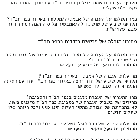
תעריף העברה והשמת פביליון בכפר חב"ד עם סוכך המחיר זהו
180-240 שקלים.
כמה תשלמו על העברה של אבמטיה/מקלחון באיזור כפר חב"ד?
תעריפי שינוע של טוש גדולה/אמבטיה פלוס התקנה המחירון זהו
170-440 ש"ח.
מחירון הובלה של פריטים בודדים בכפר חב"ד
כמה תשלמו על העברה של מקרר גלידות / פריזר של מזנון מהיר
וקפיטריות בכפר חב"ד?
התמחור זהו 340 וזה מגיע עד 230 ₪.
מה עלות העברה של אמבטון באיזור כפר חב"ד?
תעריף של שינוע של חדר רחצה באיזור כפר חב"ד יחד עם התקנה
התעריף זהו 440 ועד 290 ₪.
מהו התעריף של העברת מזגנים בכפר חב"ד והסביבה?
מחירים של בשביל העברה של בסביבת כפר חב"ד מזגנים פשוט
לא בתמזוגת של עבודת מתקין העלות הינו 350 ולכל היותר 170
שקלים חדשים.
מה עלות שינוע של רכב לגיל השלישי בסביבת כפר חב"ד?
המחירון זה 390 ומקסימום 190 ₪.
מה מחיר שינוע של שלטי חוצות בסביבת כפר חב"ד?