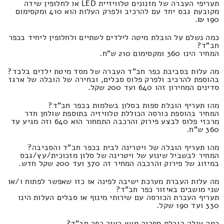
תעריפי העברה של מזנונים טלוויזיית LED או לחלופין שידה
מקובעת גבס יחד עם להרכיב ולפרק העלות הוא 410 ומקסימום
190 ₪.
כמה נשלם על הובלת מיטה לילדים לשתיים ולחלופין ליחיד בכפר
חב"ד?
המחיר הינו 360 ומקסימום 210 ש"ח.
מה עלות בסביבת כפר חב"ד העברה של מסד מיטת ילדים בלבד?
בהוספת להרכיב ולפרק פלוס סבלים, ובחירה של הובלה של ארגז
סדינים המחירון זהו 640 ועד 200 שקל.
מהו תעריף הובלת ספות בסלון בשלמות בכפר חב"ד?
המחיר בהוספת כורסה הכוללת טלוויזיה בתוספת שולחן חדר
מרכזי פלוס לבצע פירוק והרכבה התמחור הוא 640 וזה מגיע עד
360 ש"ח.
מהו תעריף הובלה של ויטרינה לבית בכפר חב"ד והסביבה?
המחיר לבשביל שינוע של ויטרינה של סלון מזכוכית/עץ/גבס
במיזוג של פירוק והרכבה המחיר זה 370 ועד 200 שקל חדש.
מה עלות העברת מערכת ישיבה לפינה או כזו שאפשר לפתוח ו/או
שני מושבים באיזור כפר חב"ד?
תעריף העברת הכורסה עם שירותי מינוף או סבלים העלות הינו
330 ועד 190 שקל.
כמה עולה הובלת ספריה מעץ בעיר כפר חב"ד?