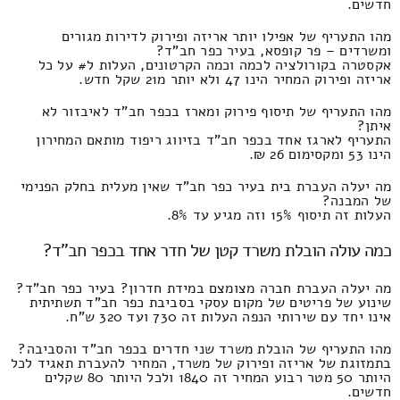
חדשים.
מהו התעריף של אפילו יותר אריזה ופירוק לדירות מגורים
ומשרדים – פר קופסא, בעיר כפר חב"ד?
אקסטרה בקורולציה לכמה וכמה הקרטונים, העלות ל# על כל
אריזה ופירוק המחיר הינו 47 ולא יותר מ21 שקל חדש.
מהו התעריף של תיסוף פירוק ומארז בכפר חב"ד לאיבזור לא
איתן?
התעריף לארגז אחד בכפר חב"ד בזיווג ריפוד מותאם המחירון
הינו 53 ומקסימום 26 ₪.
מה יעלה העברת בית בעיר כפר חב"ד שאין מעלית בחלק הפנימי
של המבנה?
העלות זה תיסוף 15% וזה מגיע עד 8%.
כמה עולה הובלת משרד קטן של חדר אחד בכפר חב"ד?
מה יעלה העברת חברה מצומצם במידת חדרון? בעיר כפר חב"ד?
שינוע של פריטים של מקום עסקי בסביבת כפר חב"ד תשתיתית
אינו יחד עם שירותי הנפה העלות זה 730 ועד 320 ש"ח.
מהו התעריף של הובלת משרד שני חדרים בכפר חב"ד והסביבה?
בתמזוגת של אריזה ופירוק של משרד, המחיר להעברת תאגיד לכל
היותר 50 מטר רבוע המחיר זה 1840 ולכל היותר 80 שקלים
חדשים.