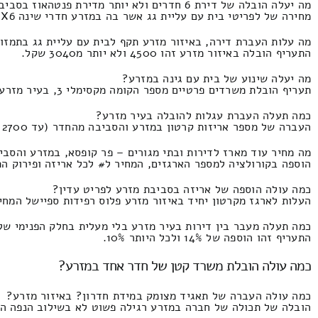
מה יעלה הובלה של דירת 6 חדרים ולא יותר מדירת פנטהאוז בסביבת מזרע?
מחירה של לפריטי בית עם עליית גג אשר בה במזרע חדרי שינה X6 ולכל היותר פלוס שירותי הנפה המחיר זה 5540 ומקסימום 2200 ש"ח.
מה עלות העברת דירה, באיזור מזרע תקף לבית עם עליית גג בתמזו
התעריף הובלה באיזור מזרע זהו 4500 ולא יותר מ3040 שקל.
מה יעלה שינוע של בית עם גינה במזרע?
תעריף הובלת משרדים פרטיים מספר הקומה מקסימלי 3, בעיר מזרע התמחור הוא 6400 וזה מגיע עד 2800
כמה תעלה העברת עגלות להובלה בעיר מזרע?
העברה של מספר אריזות קרטון במזרע והסביבה מהחדר (עד 2700 קרטונים) התמחור הינו 780 ועד 300 שקל חדש.
מה מחיר עוד מארז לדירות ובתי מגורים – פר קופסא, במזרע והסבי
הוספה בקורולציה למספר הארגזים, המחיר ל# לכל אריזה ופירוק התעריף הינו 0
כמה עולה הוספה של אריזה בסביבת מזרע לפריט עדין?
העלות לארגז מקרטון יחיד באיזור מזרע פלוס רפידות ספיישל המחירון הוא 56 ולא יותר
כמה תעלה מעבר בין דירות בעיר מזרע בלי מעלית בחלק הפנימי של
התעריף זהו הוספה של 14% ולכל היותר 10%.
כמה עולה הובלת משרד קטן של חדר אחד במזרע?
כמה עולה העברה של תאגיד מצומק במידת חדרון? באיזור מזרע?
הובלה של תכולה של חברה במזרע רגילה פשוט לא בשילוב הנפה המחיר זה 720 ומקסימום 340 ש