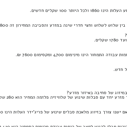
וש וחצי חדרי שינה במזרע והסביבה המחירון זה 2800 ומקסימום 1200 ש"ח.
?
ור הינו מינימום 4700 ומקסימום 7600 ₪.
במיזוג של סחיבה באיזור מזרע?
 בזיווג מלאכת סבלים שינוע של פריג'ידר העלות הינו 390 ומקסימום 190 ש"ח.
 למצב של הנפות עבודת מרימים התמחור הוא 410 וזה מגיע עד 170 שקל חדש.