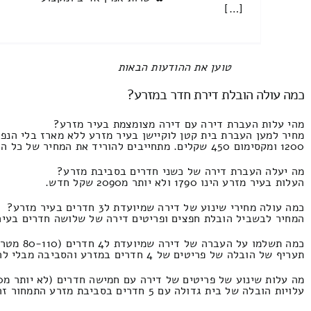
[…]
All items displayed.
כמה עולה הובלת דירת חדר במזרע?
מהי עלות העברת דירה עם דירה מצומצמת בעיר מזרע?
מחיר למען העברת בית קטן לוקיישן בעיר מזרע ללא מארז בלי הנפ
1200 ומקסימום 450 שקלים. מתחייבים להוריד את המחיר של כל הצעה
מה יעלה העברת דירה של כשני חדרים בסביבת מזרע?
העלות בעיר מזרע הינו 1790 ולא יותר מ2090 שקל חדש.
כמה עולה מחירי שינוע של דירה שמיועדת ל3 חדרים בעיר מזרע?
המחיר לבשביל הובלת חפצים ופריטים דירה של שלושה חדרים בעיר מזרע פלוס פ
כמה תשלמו על העברה של דירה שמיועדת ל4 חדרים (80-110 מטר מרובע) בעיר מזרע?
תעריף של הובלה של פריטים של 4 חדרים במזרע והסביבה מבלי להגיע למצב של פירוק ומארז והנפות העלות הוא 3540 ומקסימום 1790 ₪.
מה עלות שינוע של פריטים של דירה עם חמישה חדרים (לא יותר מ120 מ"ר) בעיר מזרע?
עלויות הובלה של בית גדולה עם 5 חדרים בסביבת מזרע התמחור זה 4600 ועד 1900 שקל חדש.