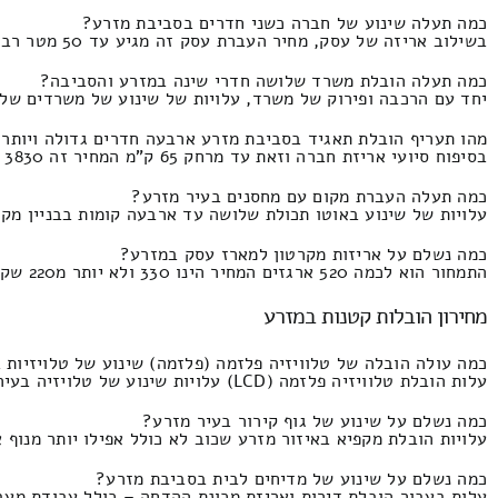
כמה תעלה שינוע של חברה כשני חדרים בסביבת מזרע?
בשילוב אריזה של עסק, מחיר העברת עסק זה מגיע עד 50 מטר רבוע העלות הינו 1860 ולכל היותר 100 שקלים חדשים.
כמה תעלה הובלת משרד שלושה חדרי שינה במזרע והסביבה?
יחד עם הרכבה ופירוק של משרד, עלויות של שינוע של משרדים של בין שלוש לשל
מהו תעריף הובלת תאגיד בסביבת מזרע ארבעה חדרים גדולה ויותר
בסיפוח סיועי אריזת חברה וזאת עד מרחק 65 ק"מ המחיר זה 3830 ועד 1780 שקלים.
כמה תעלה העברת מקום עם מחסנים בעיר מזרע?
עלויות של שינוע באוטו תכולת שלושה עד ארבעה קומות בבניין מקומות עבודה התמח
כמה נשלם על אריזות מקרטון למארז עסק במזרע?
התמחור הוא לכמה 520 ארגזים המחיר הינו 330 ולא יותר מ220 שקל חדש.
מחירון הובלות קטנות במזרע
כמה עולה הובלה של טלוויזיה פלזמה (פלזמה) שינוע של טלויזיות 
עלות הובלת טלוויזיה פלזמה (LCD) עלויות שינוע של טלויזיה בעיר מזרע יחד עם סבלות שינוע של טלוויזיה פלזמה המחיר הוא 280 שקל ולכל היותר 170 ₪.
כמה נשלם על שינוע של גוף קירור בעיר מזרע?
עלויות הובלת מקפיא באיזור מזרע שכוב לא כולל אפילו יותר מנוף אם ישנו צורך
כמה נשלם על שינוע של מדיחים לבית בסביבת מזרע?
עלות בעבור הובלת דירות ואריזת מכונת ההדחה – כולל עבודת מעבירים מבלי להגיע