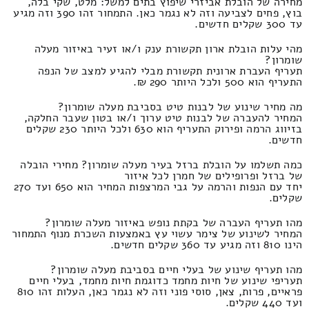
מחירה של הובלת אביזרי שיפוץ בתים למשל: מלט, שקי בלה,
בוץ, פחים לצביעה וזה לא נגמר כאן. התמחור זהו 390 וזה מגיע
עד 300 שקלים חדשים.
מהי עלות הובלת ארון תקשורת ענק ו/או זעיר באיזור מעלה
שומרון?
תעריף העברת ארונית תקשורת מבלי להגיע למצב של הנפה
התעריף הוא 500 ולכל היותר 290 ₪.
מה מחיר שינוע של לבנות טיט בסביבת מעלה שומרון?
המחיר להעברה של לבנות טיט ערוך ו/או בטון שעבר החלקה,
בזיווג הרמה ופירוק התעריף הוא 630 ולכל היותר 230 שקלים
חדשים.
כמה תשלמו על הובלת ברזל בעיר מעלה שומרון? מחירי הובלה
של ברזל ופרופילים של חמרן לכל איזור
יחד עם הנפות והרמה על גבי המרצפות המחיר הוא 650 ועד 270
שקלים.
מהו תעריף העברה של בקתת נופש באיזור מעלה שומרון?
המחיר לשינוע של צימר עשוי עץ באמצעות השכרת מנוף התמחור
הינו 810 וזה מגיע עד 360 שקלים חדשים.
מהו תעריף שינוע של בעלי חיים בסביבת מעלה שומרון?
תעריפי שינוע של חיות מחמד כדוגמת חיות מחמד, בעלי חיים
פראיים, פרות, צאן, סוסי פוני וזה לא נגמר כאן, העלות זהו 810
ועד 440 שקלים.