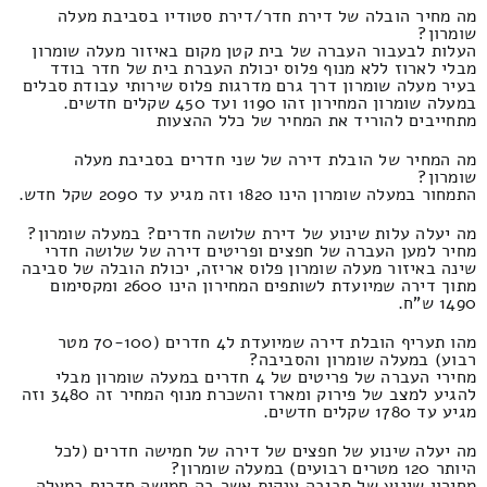
מה מחיר הובלה של דירת חדר/דירת סטודיו בסביבת מעלה
שומרון?
העלות לבעבור העברה של בית קטן מקום באיזור מעלה שומרון
מבלי לארוז ללא מנוף פלוס יכולת העברת בית של חדר בודד
בעיר מעלה שומרון דרך גרם מדרגות פלוס שירותי עבודת סבלים
במעלה שומרון המחירון זהו 1190 ועד 450 שקלים חדשים.
מתחייבים להוריד את המחיר של כלל ההצעות
מה המחיר של הובלת דירה של שני חדרים בסביבת מעלה
שומרון?
התמחור במעלה שומרון הינו 1820 וזה מגיע עד 2090 שקל חדש.
מה יעלה עלות שינוע של דירת שלושה חדרים? במעלה שומרון?
מחיר למען העברה של חפצים ופריטים דירה של שלושה חדרי
שינה באיזור מעלה שומרון פלוס אריזה, יכולת הובלה של סביבה
מתוך דירה שמיועדת לשותפים המחירון הינו 2600 ומקסימום
1490 ש"ח.
מהו תעריף הובלת דירה שמיועדת ל4 חדרים (70-100 מטר
רבוע) במעלה שומרון והסביבה?
מחירי העברה של פריטים של 4 חדרים במעלה שומרון מבלי
להגיע למצב של פירוק ומארז והשכרת מנוף המחיר זה 3480 וזה
מגיע עד 1780 שקלים חדשים.
מה יעלה שינוע של חפצים של דירה של חמישה חדרים (לכל
היותר 120 מטרים רבועים) במעלה שומרון?
מחירון שינוע של סביבה ענקית אשר בה חמישה חדרים במעלה