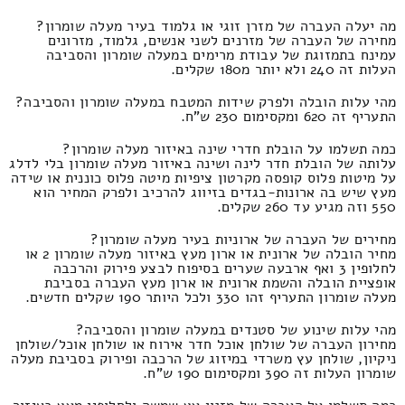
מה יעלה העברה של מזרן זוגי או גלמוד בעיר מעלה שומרון?
מחירה של העברה של מזרנים לשני אנשים, גלמוד, מזרונים
עמינח בתמזוגת של עבודת מרימים במעלה שומרון והסביבה
העלות זה 240 ולא יותר מ180 שקלים.
מהי עלות הובלה ולפרק שידות המטבח במעלה שומרון והסביבה?
התעריף זה 620 ומקסימום 230 ש"ח.
כמה תשלמו על הובלת חדרי שינה באיזור מעלה שומרון?
עלותה של הובלת חדר לינה ושינה באיזור מעלה שומרון בלי לדלג
על מיטות פלוס קופסה מקרטון ציפיות מיטה פלוס כוננית או שידה
מעץ שיש בה ארונות-בגדים בזיווג להרכיב ולפרק המחיר הוא
550 וזה מגיע עד 260 שקלים.
מחירים של העברה של ארוניות בעיר מעלה שומרון?
מחיר הובלה של ארונית או ארון מעץ באיזור מעלה שומרון 2 או
לחלופין 3 ואף ארבעה שערים בסיפוח לבצע פירוק והרכבה
אופציית הובלה והשמת ארונית או ארון מעץ העברה בסביבת
מעלה שומרון התעריף זהו 330 ולכל היותר 190 שקלים חדשים.
מהי עלות שינוע של סטנדים במעלה שומרון והסביבה?
מחירון העברה של שולחן אוכל חדר אירוח או שולחן אוכל/שולחן
ניקיון, שולחן עץ משרדי במיזוג של הרכבה ופירוק בסביבת מעלה
שומרון העלות זה 390 ומקסימום 190 ש"ח.