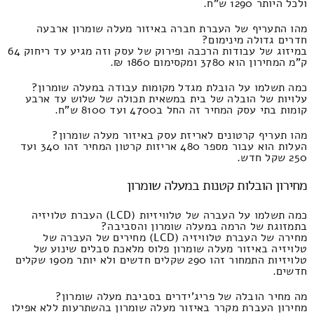
ולכל היותר 1290 ש"ח.
מהו התעריף של העברת חברה באיזור מעלה שומרון ארבעה
חדרים גדולה מינימום?
במיזוג של עבודות הרכבה ופירוק של עסק וזה מגיע עד ריחוק 64
ק"מ המחירון הוא 3780 ומקסימום 1860 ₪.
כמה תשלמו על הובלת מגדל מקומות עבודה במעלה שומרון?
עלויות של הובלה של בית במשאית תכולה של שלוש עד ארבע
קומות בתי עסק המחיר זה החל ב4700 ועד 8100 ש"ח.
מהו תעריף קרטונים לאריזת עסק באיזור מעלה שומרון?
העלות הוא עבור מספר 480 אריזות קרטון המחיר זהו 340 ועד
250 שקל חדש.
מחירון הובלות קטנות במעלה שומרון
כמה תשלמו על העברה של טלוויזיות (LCD) העברת טלויזיה
בתמזוגת של הרמה במעלה שומרון והסביבה?
מחירה של העברת טלוויזיה (LCD) מחירים של העברה של
טלויזיה באיזור מעלה שומרון פלוס מלאכת סבלים שינוע של
טלויזיות התמחור זהו 290 שקלים חדשים ולא יותר מ190 שקלים
חדשים.
מה מחיר הובלה של פריג'ידרים בסביבת מעלה שומרון?
מחירון העברת מקרר באיזור מעלה שומרון בהשתרעות ללא אפילו