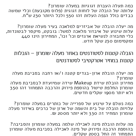
כמה תעלה העברת זגוגיות במעלה שומרון?
עלותה של הובלה של לוחות זגוגית (פלוס מקובעת) וכלי שמשה
כבדים כולל הנפה העלות זהו 550 ולכל היותר 230 ש"ח.
מה יעלה הובלה של אביזרים למלאכה בעיר מעלה שומרון?
עלות שינוע של איבזור מלאכה למשל: בובקט, מיקסר לבטונדות,
כלי תחבורה לנשיאת ארגזים וכו' וכו', המחירון הינו 440
ומקסימום 230 שקל חדש.
הובלה קטנות לסטודנטים באזור מעלה שומרון – הובלות
קטנות במחיר אטרקטיבי לסטודנטים
מה יעלה הובלת ארון-בגדים קטנה ו/או רחבה בסביבת מעלה
שומרון?
מחירון הובלת שידת Makeup שידה שמיועדת לבסביבת מעלה
שומרון החלפת טיטול בהוספת פירוק והרכבה התמחור זהו 350
ולא יותר מ190 שקלים חדשים.
כמה נשלם על שינוע של ספרייה של כותרים במעלה שומרון?
עלויות הובלה של בית והשמה של ארון של כרכים באיזור מעלה
שומרון המחיר זה 330 ולא יותר מ200 ₪.
מה עלות הובלת פינה לאכילה שלמה במעלה שומרון והסביבה?
בהוספת הרכבה ופירוק של פינה לאכילה בסביבת מעלה שומרון
התמחור זה החל ב200 שקלים.