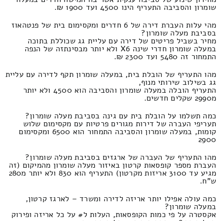
שומרון והסביבה התעריף הינו 4500 ועד 1900 ₪.
מהי עלות העברת דירה של 6 חדרים ומקסימום בית של פנטהאוז
בסביבת מעלה שומרון?
מחיר בשביל פריטים של דירה עם עליית גג שכוללת בתוכה
במעלה שומרון חדרי שינה X6 ולא יותר מבסינתזה של הנפה
התמחור זה 5480 ועד 2300 ₪.
מהו התעריף של הובלת בית, במעלה שומרון תקף לדירה עם עליית
גג בשילוב שירותי מנוף,
התעריף הובלה במעלה שומרון והסביבה הוא 4500 ולא יותר
מ2990 שקלים חדשים.
כמה תשלמו על הובלת בית עם גינה בסביבת מעלה שומרון?
תעריפי העברה של דירות מגורים פרטיות עם מקסימום שלוש
קומות, במעלה שומרון והסביבה התמחור הוא 6500 ומקסימום
2900
מהו התעריף של העברה של ארגזים בסביבת מעלה שומרון?
העברת מספר קופסאות קרטון באיזור מעלה שומרון מהמיקום (זה
מגיע עד 3100 אריזות מקרטון) התעריף הוא 830 ולא יותר מ280
ש"ח.
כמה עולה אפילו יותר אריזה לדירה ומשרד – לארגז קרטון,
במעלה שומרון?
אקסטרה על פי כמות הקופסאות, העלות ל# על כל אריזה ופירוק