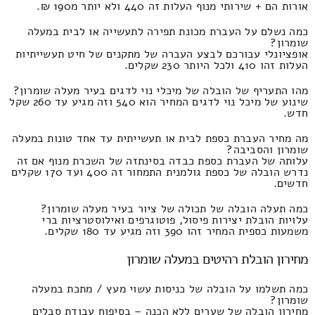
אורות הם + שירותי מנוף העלות זה 440 ולא יותר מ190 ₪.
כמה נשלם על העברת מכונת תפירה לתעשייה או לבית במעלה
שומרון?
אופציונלי עבורכם לבצע העברה של מתקנים של חיט תעשייתיות
העלות זהו 410 ולכל היותר 230 שקלים.
מהו התעריף של הובלה של מיכלי נוי לדגים בעיר מעלה שומרון?
שינוע של מיכל נוי לדגים המחיר הוא 540 וזה מגיע עד 260 שקל
חדש.
מה מחיר העברת כספת לבית או תעשייתית עד אחד טונות במעלה
שומרון והסביבה?
עלותה של העברת כספת כבדה בסינתזה של השכרת מנוף אם זה
נדרש הובלה של כספת גולמנית התמחור זה 400 ועד 170 שקלים
חדשים.
כמה תעלה הובלה של תכולה של ציור בעיר מעלה שומרון?
עלויות הובלת יצירות פיסול, פוטוגרפים ואילוסטרציות ברי
משמעות כספית המחיר זהו 390 וזה מגיע עד 180 שקלים.
מחירון הובלת רהיטים במעלה שומרון
כמה תשלמו על הובלה של כניסות עשוי מעץ / מתכת במעלה
שומרון?
מחירון הובלה של שערים ללא הכנה – בסיפוח עבודת סבלים