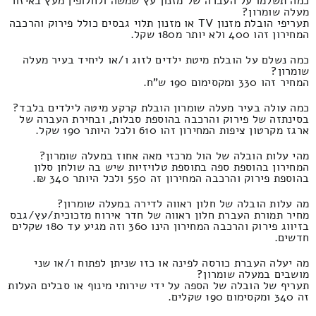
כמה תשלמו על העברה של מזנון עץ שמשה ולחלופין מעץ באיזור
מעלה שומרון?
תעריפי הובלת מזנון TV או מזנון תלוי גבסים כולל פירוק והרכבה
המחירון זהו 400 ולא יותר מ180 שקל.
כמה נשלם על הובלת מיטת ילדים לזוג ו/או ליחיד בעיר מעלה
שומרון?
המחיר זהו 330 ומקסימום 190 ש"ח.
כמה עולה בעיר מעלה שומרון הובלת קרקע מיטה לילדים בלבד?
בסינתזה של פירוק והרכבה בהוספת סבלות, ובחירת העברה של
ארגז מקרטון ציפות המחירון זהו 610 ולכל היותר 190 שקל.
מהי עלות הובלה של הול מרכזי מאה אחוז במעלה שומרון?
המחירון בהוספת ספה בתוספת טלויזיות שיש בה שולחן סלון
בהוספת פירוק והרכבה המחירון זה 550 ולכל היותר 340 ₪.
מה עלות הובלה של חלון ראווה לדירה במעלה שומרון?
מחיר תמורת העברת חלון ראווה של חדר אירוח מזכוכית/עץ/גבס
בזיווג פירוק והרכבה המחירון הינו 360 וזה מגיע עד 180 שקלים
חדשים.
מה יעלה העברת כורסה לפינה או כזו שניתן לפתוח ו/או שני
מושבים במעלה שומרון?
תעריף של הובלה של הספה על ידי שירותי מינוף או סבלים העלות
זה 340 ומקסימום 190 שקלים.