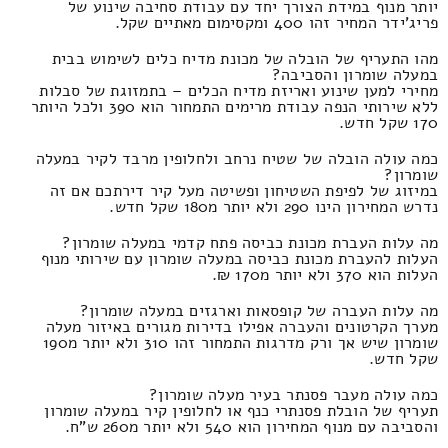
יותר מנוף במידת הצורך יחד עם עבודת סחיבה שינוע של
פריג'ידר המחיר זהו 400 ומקסימום מאתיים שקל.
מהו התעריף של הובלה של מכונת מדיח כלים לשימוש בבית
במעלה שומרון והסביבה?
מחירי למען שינוע ואריזת מדיח הכלים – בתמזוגת של סבלות
ללא שירותי הנפה עבודת מרימים התמחור הוא 390 ולכל היותר
170 שקל חדש.
כמה עולה הובלה של שטיח נרחב ולחלופין מרבד לקיר במעלה
שומרון?
במיזוג של לפיפת השטיחון ופשיטה מעל קיר דירתכם אם זה
נדרש המחירון הינו 290 ולא יותר מ180 שקל חדש.
מה עלות העברת מכונת כביסה פתח קדמי במעלה שומרון?
העלות להעברת מכונת כביסה במעלה שומרון עם שירותי מנוף
העלות הוא 370 ולא יותר מ170 ₪.
מה עלות העברה של קופסאות וארגזים במעלה שומרון?
מערך הקרטונים והעברה אפילו בדירות מגורים באיזור מעלה
שומרון שיש אך ורק מדרגות התמחור זהו 310 ולא יותר מ190
שקל חדש.
כמה עולה מעבר פסנתר בעיר מעלה שומרון?
תעריף של הובלת פסנתרי כנף או לחלופין קיר במעלה שומרון
והסביבה עם מנוף המחירון הוא 540 ולא יותר מ260 ש"ח.