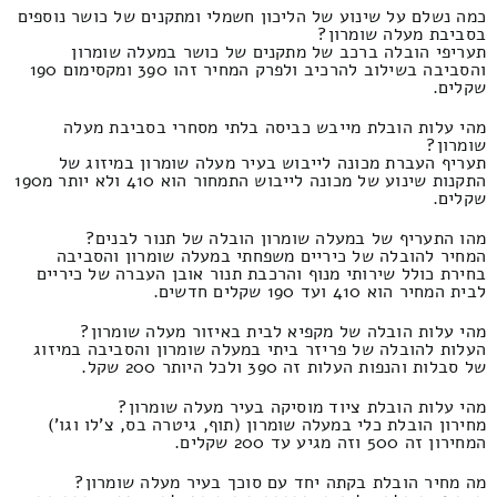
כמה נשלם על שינוע של הליכון חשמלי ומתקנים של כושר נוספים
בסביבת מעלה שומרון?
תעריפי הובלה ברכב של מתקנים של כושר במעלה שומרון
והסביבה בשילוב להרכיב ולפרק המחיר זהו 390 ומקסימום 190
שקלים.
מהי עלות הובלת מייבש כביסה בלתי מסחרי בסביבת מעלה
שומרון?
תעריף העברת מכונה לייבוש בעיר מעלה שומרון במיזוג של
התקנות שינוע של מכונה לייבוש התמחור הוא 410 ולא יותר מ190
שקלים.
מהו התעריף של במעלה שומרון הובלה של תנור לבנים?
המחיר להובלה של כיריים משפחתי במעלה שומרון והסביבה
בחירת כולל שירותי מנוף והרכבת תנור אובן העברה של כיריים
לבית המחיר הוא 410 ועד 190 שקלים חדשים.
מהי עלות הובלה של מקפיא לבית באיזור מעלה שומרון?
העלות להובלה של פריזר ביתי במעלה שומרון והסביבה במיזוג
של סבלות והנפות העלות זה 390 ולכל היותר 200 שקל.
מהי עלות הובלת ציוד מוסיקה בעיר מעלה שומרון?
מחירון הובלת כלי במעלה שומרון (תוף, גיטרה בס, צ'לו וגו')
המחירון זה 500 וזה מגיע עד 200 שקלים.
מה מחיר הובלת בקתה יחד עם סוכך בעיר מעלה שומרון?