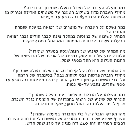
כמה תעלה העברה של מאכל במעלה שומרון והסביבה?
מחירי העברת מזון בשילוב הטענה על משטחים ואריזה ופירוק מן
המשטח העלות הינו 650 וזה מגיע עד 250 ₪.
כמה נשלם על העברה של מוצרים של רפואה במעלה שומרון
והסביבה?
המחיר לשינוע של כמוסות במהלך צינון לבתי חולים ובתי רפואה
בבעלות שאינה ציבורית התמחור הוא החל ב400 שקלים.
מה המחיר של שינוע של חנות/עסק במעלה שומרון?
עלות שינוע של בית עסק במיזוג של אריזה של הרהיטים של
החנות העלות הוא החל מ530 שקל.
מה המחיר של הובלה של קירות מגבס באיזור מעלה שומרון?
מחירי הובלת פלטות גבס ולוחות גבס? בסינתזה של הרמה
על-גבי משטח הקרטון ופירוק התעריף הינו מינימום וזה מגיע עד
300 שקלים. נקבע על-פי כמות.
כמה תשלמו על הובלת מרצפות בעיר מעלה שומרון?
תעריף של שינוע של ריצוף בתמזוגת של העמסה כולל השכרת
מנוף לבית העלות זהו החל מ390 שקלים חדשים.
מהו תעריף הובלה של כלי תחבורה במעלה שומרון?
תעריף שינוע של רכבים מהמרינה אל משטח כלי תחבורה העברת
רכבים המחירון זהו 440 וזה מגיע עד 230 שקל חדש.