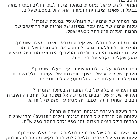
המחיר לשינוע של כמוסות במהלך צינון לבתי חולים ובתי רפואה
בבעלות שאינה ציבורית התמחור הוא החל ב400 שקלים.
מה המחיר של שינוע של חנות/עסק במעלה שומרון?
עלות שינוע של בית עסק במיזוג של אריזה של הרהיטים של
החנות העלות הוא החל מ530 שקל.
מה המחיר של הובלה של קירות מגבס באיזור מעלה שומרון?
מחירי הובלת פלטות גבס ולוחות גבס? בסינתזה של הרמה
על-גבי משטח הקרטון ופירוק התעריף הינו מינימום וזה מגיע עד
300 שקלים. נקבע על-פי כמות.
כמה תשלמו על הובלת מרצפות בעיר מעלה שומרון?
תעריף של שינוע של ריצוף בתמזוגת של העמסה כולל השכרת
מנוף לבית העלות זהו החל מ390 שקלים חדשים.
מהו תעריף הובלה של כלי תחבורה במעלה שומרון?
תעריף שינוע של רכבים מהמרינה אל משטח כלי תחבורה העברת
רכבים המחירון זהו 440 וזה מגיע עד 230 שקל חדש.
כמה תעלה העברת זגוגיות במעלה שומרון?
עלותה של הובלה של לוחות זגוגית (פלוס מקובעת) וכלי שמשה
כבדים כולל הנפה העלות זהו 550 ולכל היותר 230 ש"ח.
מה יעלה הובלה של אביזרים למלאכה בעיר מעלה שומרון?
עלות שינוע של איבזור מלאכה למשל: בובקט, מיקסר לבטונדות,