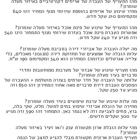
מהו התעריף של העברה של אריחים דקורטיביים באיזור מעלה
שומרון?
מחיר שינוע של אריחים בהוספת שירותי מנוף המחיר זהו 640
ומקסימום 210 שקל חדש.
מהו התעריף של שינוע של פינת אוכל באיזור מעלה שומרון?
אפשרות העברת פינת אוכל בעזרת שירותי מנוף התמחור הינו 540
וזה מגיע עד 240 שקל חדש.
מה יעלה העברה של אביזרי דירה בסביבת מעלה שומרון?
עלות הובלה של אמצעים של תחזוקת דירה (מנגנוני מאכלים, כלי
צלייה אגרטלים וכדומה) המחירון הוא 340 ומקסימום 190 ש"ח.
מהו תעריף שינוע של אבזור של מערכות ממוחשבות וחדרי
סרברים בעיר מעלה שומרון?
עלותה של העברה של חדר שרתים בצורה מושלמת + ההעברה של
המסכים העברת דירת סרברים מאה אחוז המחירון זהו 650 וזה
מגיע עד 250 שקל.
מה עלות שינוע של ערכת שיפוצים בעיר מעלה שומרון?
מחירה של הובלת אביזרי שיפוץ בתים למשל: מלט, שקי בלה,
בוץ, פחים לצביעה וזה לא נגמר כאן. התמחור זהו 390 וזה מגיע
עד 300 שקלים חדשים.
מהי עלות הובלת ארון תקשורת ענק ו/או זעיר באיזור מעלה
שומרון?
תעריף העברת ארונית תקשורת מבלי להגיע למצב של הנפה