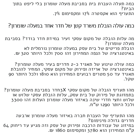
כמה תעלה העברת בית בסביבת מעלה שומרון בלי ליפט בתוך
הבית?
התעריף הוא אקסטרה 17% ומקסימום 7%.
כמה עולה הובלת משרד קטן של חדר אחד במעלה שומרון?
מה עלות הובלה של מקום עסקי זעיר במידת חדר בודד? בסביבת
מעלה שומרון?
הובלת פריטים של בית עסק במעלה שומרון נורמלית לא
באינטגרציה של הנפה המחירון זהו 700 ולכל היותר 320 ₪.
כמה עולה שינוע של תאגיד כ-2 חדרים בעיר מעלה שומרון?
באינטגרציה של אריזה ופירוק של מקום עסקי, המחיר להובלת
תאגיד עד 50 מטרים רבועים המחירון הוא 1810 ולכל היותר 90
שקל.
מהו תעריף הובלה של מקום עסקי 3Xחדר בסביבת מעלה שומרון?
בתמזוגת של פירוק של בית עסק, עלות הובלת עסקי שלוש או
שלוש וחצי חדרי שינה באיזור מעלה שומרון העלות זהו 3300
ולכל היותר 1290 ש"ח.
מהו התעריף של העברת חברה באיזור מעלה שומרון ארבעה
חדרים גדולה מינימום?
במיזוג של עבודות הרכבה ופירוק של עסק וזה מגיע עד ריחוק 64
ק"מ המחירון הוא 3780 ומקסימום 1860 ₪.