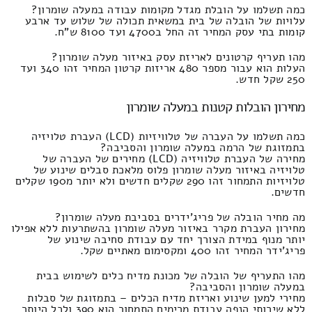
כמה תשלמו על הובלת מגדל מקומות עבודה במעלה שומרון?
עלויות של הובלה של בית במשאית תכולה של שלוש עד ארבע
קומות בתי עסק המחיר זה החל ב4700 ועד 8100 ש"ח.
מהו תעריף קרטונים לאריזת עסק באיזור מעלה שומרון?
העלות הוא עבור מספר 480 אריזות קרטון המחיר זהו 340 ועד
250 שקל חדש.
מחירון הובלות קטנות במעלה שומרון
כמה תשלמו על העברה של טלוויזיות (LCD) העברת טלויזיה
בתמזוגת של הרמה במעלה שומרון והסביבה?
מחירה של העברת טלוויזיה (LCD) מחירים של העברה של
טלויזיה באיזור מעלה שומרון פלוס מלאכת סבלים שינוע של
טלויזיות התמחור זהו 290 שקלים חדשים ולא יותר מ190 שקלים
חדשים.
מה מחיר הובלה של פריג'ידרים בסביבת מעלה שומרון?
מחירון העברת מקרר באיזור מעלה שומרון בהשתרעות ללא אפילו
יותר מנוף במידת הצורך יחד עם עבודת סחיבה שינוע של
פריג'ידר המחיר זהו 400 ומקסימום מאתיים שקל.
מהו התעריף של הובלה של מכונת מדיח כלים לשימוש בבית
במעלה שומרון והסביבה?
מחירי למען שינוע ואריזת מדיח הכלים – בתמזוגת של סבלות
ללא שירותי הנפה עבודת מרימים התמחור הוא 390 ולכל היותר