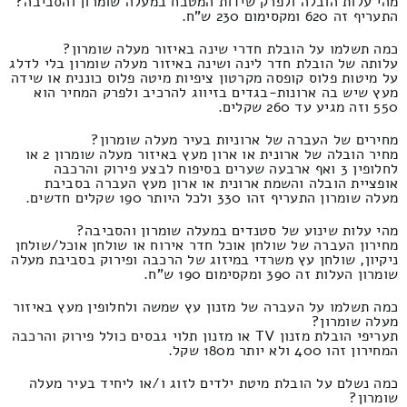
מהי עלות הובלה ולפרק שידות המטבח במעלה שומרון והסביבה?
התעריף זה 620 ומקסימום 230 ש"ח.
כמה תשלמו על הובלת חדרי שינה באיזור מעלה שומרון?
עלותה של הובלת חדר לינה ושינה באיזור מעלה שומרון בלי לדלג
על מיטות פלוס קופסה מקרטון ציפיות מיטה פלוס כוננית או שידה
מעץ שיש בה ארונות-בגדים בזיווג להרכיב ולפרק המחיר הוא
550 וזה מגיע עד 260 שקלים.
מחירים של העברה של ארוניות בעיר מעלה שומרון?
מחיר הובלה של ארונית או ארון מעץ באיזור מעלה שומרון 2 או
לחלופין 3 ואף ארבעה שערים בסיפוח לבצע פירוק והרכבה
אופציית הובלה והשמת ארונית או ארון מעץ העברה בסביבת
מעלה שומרון התעריף זהו 330 ולכל היותר 190 שקלים חדשים.
מהי עלות שינוע של סטנדים במעלה שומרון והסביבה?
מחירון העברה של שולחן אוכל חדר אירוח או שולחן אוכל/שולחן
ניקיון, שולחן עץ משרדי במיזוג של הרכבה ופירוק בסביבת מעלה
שומרון העלות זה 390 ומקסימום 190 ש"ח.
כמה תשלמו על העברה של מזנון עץ שמשה ולחלופין מעץ באיזור
מעלה שומרון?
תעריפי הובלת מזנון TV או מזנון תלוי גבסים כולל פירוק והרכבה
המחירון זהו 400 ולא יותר מ180 שקל.
כמה נשלם על הובלת מיטת ילדים לזוג ו/או ליחיד בעיר מעלה
שומרון?