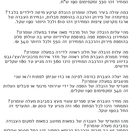
המחיר זהו 330 ומקסימום 190 ש"ח.
כמה עולה בעיר מעלה שומרון הובלת קרקע מיטה לילדים בלבד?
בסינתזה של פירוק והרכבה בהוספת סבלות, ובחירת העברה של
ארגז מקרטון ציפות המחירון זהו 610 ולכל היותר 190 שקל.
מהי עלות הובלה של הול מרכזי מאה אחוז במעלה שומרון?
המחירון בהוספת ספה בתוספת טלויזיות שיש בה שולחן סלון
בהוספת פירוק והרכבה המחירון זה 550 ולכל היותר 340 ₪.
מה עלות הובלה של חלון ראווה לדירה במעלה שומרון?
מחיר תמורת העברת חלון ראווה של חדר אירוח מזכוכית/עץ/גבס
בזיווג פירוק והרכבה המחירון הינו 360 וזה מגיע עד 180 שקלים
חדשים.
מה יעלה העברת כורסה לפינה או כזו שניתן לפתוח ו/או שני
מושבים במעלה שומרון?
תעריף של הובלה של הספה על ידי שירותי מינוף או סבלים העלות
זה 340 ומקסימום 190 שקלים.
מה מחיר העברת ארון ספרים עשוי מעץ בסביבת מעלה שומרון?
התמחור הינו לכל הפחות 160 וזה מגיע עד 200 ₪. התעריף זה
החל ב190 שקל.
מהו התעריף של העברה של כסאות מחשב כסאות למקום העבודה
בסביבת מעלה שומרון?
המחיר יש בה פירוק והרכבת הכיסא המחיר זהו החל מ200 שקלים