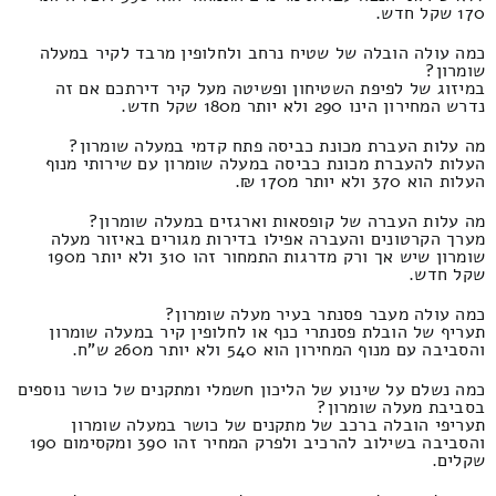
170 שקל חדש.
כמה עולה הובלה של שטיח נרחב ולחלופין מרבד לקיר במעלה
שומרון?
במיזוג של לפיפת השטיחון ופשיטה מעל קיר דירתכם אם זה
נדרש המחירון הינו 290 ולא יותר מ180 שקל חדש.
מה עלות העברת מכונת כביסה פתח קדמי במעלה שומרון?
העלות להעברת מכונת כביסה במעלה שומרון עם שירותי מנוף
העלות הוא 370 ולא יותר מ170 ₪.
מה עלות העברה של קופסאות וארגזים במעלה שומרון?
מערך הקרטונים והעברה אפילו בדירות מגורים באיזור מעלה
שומרון שיש אך ורק מדרגות התמחור זהו 310 ולא יותר מ190
שקל חדש.
כמה עולה מעבר פסנתר בעיר מעלה שומרון?
תעריף של הובלת פסנתרי כנף או לחלופין קיר במעלה שומרון
והסביבה עם מנוף המחירון הוא 540 ולא יותר מ260 ש"ח.
כמה נשלם על שינוע של הליכון חשמלי ומתקנים של כושר נוספים
בסביבת מעלה שומרון?
תעריפי הובלה ברכב של מתקנים של כושר במעלה שומרון
והסביבה בשילוב להרכיב ולפרק המחיר זהו 390 ומקסימום 190
שקלים.