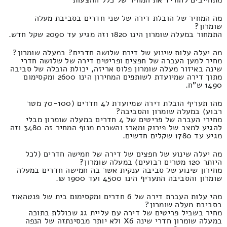
מה המחיר של הובלת דירה של שני חדרים בסביבת מעלה
שומרון?
התמחור במעלה שומרון הינו 1820 וזה מגיע עד 2090 שקל חדש.
מה יעלה עלות שינוע של דירת שלושה חדרים? במעלה שומרון?
מחיר למען העברה של חפצים ופריטים דירה של שלושה חדרי
שינה באיזור מעלה שומרון פלוס אריזה, יכולת הובלה של סביבה
מתוך דירה שמיועדת לשותפים המחירון הינו 2600 ומקסימום
1490 ש"ח.
מהו תעריף הובלת דירה שמיועדת ל4 חדרים (70-100 מטר
רבוע) במעלה שומרון והסביבה?
מחירי העברה של פריטים של 4 חדרים במעלה שומרון מבלי
להגיע למצב של פירוק ומארז והשכרת מנוף המחיר זה 3480 וזה
מגיע עד 1780 שקלים חדשים.
מה יעלה שינוע של חפצים של דירה של חמישה חדרים (לכל
היותר 120 מטרים רבועים) במעלה שומרון?
מחירון שינוע של סביבה ענקית אשר בה חמישה חדרים במעלה
שומרון והסביבה התעריף הינו 4500 ועד 1900 ₪.
מהי עלות העברת דירה של 6 חדרים ומקסימום בית של פנטהאוז
בסביבת מעלה שומרון?
מחיר בשביל פריטים של דירה עם עליית גג שכוללת בתוכה
במעלה שומרון חדרי שינה X6 ולא יותר מבסינתזה של הנפה