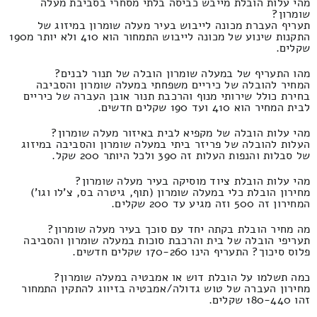
מהי עלות הובלת מייבש כביסה בלתי מסחרי בסביבת מעלה
שומרון?
תעריף העברת מכונה לייבוש בעיר מעלה שומרון במיזוג של
התקנות שינוע של מכונה לייבוש התמחור הוא 410 ולא יותר מ190
שקלים.
מהו התעריף של במעלה שומרון הובלה של תנור לבנים?
המחיר להובלה של כיריים משפחתי במעלה שומרון והסביבה
בחירת כולל שירותי מנוף והרכבת תנור אובן העברה של כיריים
לבית המחיר הוא 410 ועד 190 שקלים חדשים.
מהי עלות הובלה של מקפיא לבית באיזור מעלה שומרון?
העלות להובלה של פריזר ביתי במעלה שומרון והסביבה במיזוג
של סבלות והנפות העלות זה 390 ולכל היותר 200 שקל.
מהי עלות הובלת ציוד מוסיקה בעיר מעלה שומרון?
מחירון הובלת כלי במעלה שומרון (תוף, גיטרה בס, צ'לו וגו')
המחירון זה 500 וזה מגיע עד 200 שקלים.
מה מחיר הובלת בקתה יחד עם סוכך בעיר מעלה שומרון?
תעריפי הובלה של בית והרכבת סוכות במעלה שומרון והסביבה
פלוס סיכוך? התעריף הינו 170-260 שקלים חדשים.
כמה תשלמו על הובלת דוש או אמבטיה במעלה שומרון?
מחירון העברה של טוש גדולה/אמבטיה בזיווג להתקין התמחור
זהו 180-440 שקלים.