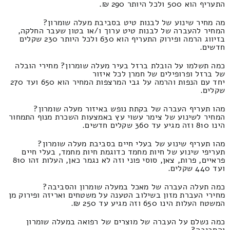
התעריף הוא 500 ולכל היותר 290 ₪.
מה מחיר שינוע של לבנות טיט בסביבת מעלה שומרון?
המחיר להעברה של לבנות טיט ערוך ו/או בטון שעבר החלקה,
בזיווג הרמה ופירוק התעריף הוא 630 ולכל היותר 230 שקלים
חדשים.
כמה תשלמו על הובלת ברזל בעיר מעלה שומרון? מחירי הובלה
של ברזל ופרופילים של חמרן לכל איזור
יחד עם הנפות והרמה על גבי המרצפות המחיר הוא 650 ועד 270
שקלים.
מהו תעריף העברה של בקתת נופש באיזור מעלה שומרון?
המחיר לשינוע של צימר עשוי עץ באמצעות השכרת מנוף התמחור
הינו 810 וזה מגיע עד 360 שקלים חדשים.
מהו תעריף שינוע של בעלי חיים בסביבת מעלה שומרון?
תעריפי שינוע של חיות מחמד כדוגמת חיות מחמד, בעלי חיים
פראיים, פרות, צאן, סוסי פוני וזה לא נגמר כאן, העלות זהו 810
ועד 440 שקלים.
כמה תעלה העברה של מאכל במעלה שומרון והסביבה?
מחירי העברת מזון בשילוב הטענה על משטחים ואריזה ופירוק מן
המשטח העלות הינו 650 וזה מגיע עד 250 ₪.
כמה נשלם על העברה של מוצרים של רפואה במעלה שומרון
והסביבה?