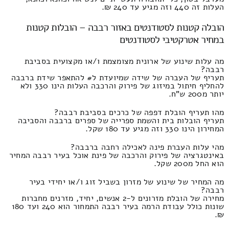
העלות זה 440 וזה מגיע עד 240 ₪.
הובלה קטנות לסטודנטים באזור רבבה – הובלות קטנות
במחיר אטרקטיבי לסטודנטים
מה עלות שינוע של ארונית מצומצמת ו/או מקצועית בסביבת
רבבה?
תעריף של העברה של שידה שמיועדת ל# להתאפר שידת ברבבה
להחליף חיתול במיזוג של פירוק והרכבה העלות הינו 330 ולא
יותר מ200 ש"ח.
מהו תעריף הובלת דפפה של כרכים בסביבת רבבה?
תעריף הובלות בית והשמת ספרייה של ספרים ברבבה והסביבה
המחירון הינו 330 וזה מגיע עד 180 שקל.
מהי עלות העברת פינה לאכילה רחבה ברבבה?
באינטגרציה של פירוק והרכבה של פינת אוכל בעיר רבבה המחיר
הוא החל מ200 שקל.
מה המחיר של שינוע של מזרון בשביל זוג ו/או יחידי בעיר
רבבה?
מחירה של הובלת מזרונים ל-2 אנשים, יחיד, מזרנים מחברות
שונות כולל עבודת הרמה בעיר רבבה התמחור הוא 240 ועד 180
₪.