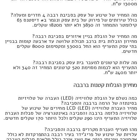
מ1300 ש"ח.
מה המחיר של שינוע של עסק בסביבת רבבה 4 חדרים ומעלה?
כולל שירותים של פירוק של בית עסק ונגמר ב# דיסטנס 63
קילומטר התמחור זה 3830 ולא יותר מ1820 שקלים.
מה המחיר של הובלת בניין איזורים בסביבת רבבה?
מחירון הובלות בית ברכב תכולת שלושה עד ארבעה קומות בבניין
בתי עסק התעריף הוא החל ב5300 ומקסימום 8000 שקלים
חדשים.
מה עלות קרטונים למעבר בית עסק בסביבת רבבה?
התעריף הוא לכמות מסוימת 520 קרטונים המחיר זה 340 ולא
יותר מ240 ש"ח.
מחירון הובלות קטנות ברבבה
כמה נשלם על הובלת טלוויזיה (LED) העברה של טלויזיות
בסינתזה של הרמה ברבבה והסביבה?
מחיר העברת טלוויזיה LCD (LED) מחירים של שינוע של
טלוויזיה פלזמה ברבבה והסביבה באינטגרציה של סבלות העברת
טלויזיה התעריף הינו 290 שקלים ולכל היותר 170 שקלים חדשים.
מהו תעריף העברת מקררים ברבבה והסביבה?
עלויות של שינוע של פריג'ידר בעיר רבבה בהתפרקדות לא כולל
אקסטרה שירותי הנפה אם ישנו צורך כולל מלאכת סבלים העברה