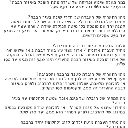
כמה תעלה שינוע ופריקה של שידה פינת האוכל באיזור רבבה?
התעריף הוא 660 וזה מגיע עד 230 שקל.
מהו התעריף של העברה של חדרי שינה בעיר רבבה?
מחירה של הובלת חדר לינה ושינה ברבבה שכולל בתוכו מיטה
קטנה יחד עם קופסה כלי מיטה הכוללת שידה / ארון עצוי עץ
הכוללת שידות בסיפוח הרכבה ופירוק התמחור הינו 540 וזה מגיע
עד 250 שקלים חדשים.
עלות הובלת ארוניות ברבבה והסביבה?
מחיר העברת ארונית / ארון עצוי עץ בעיר רבבה 2 או שלוש ואף
ארבע כניסות בסיפוח הרכבה ופירוק אופציות של הובלה והתקנה
של ארון הובלה באיזור רבבה התעריף הינו 340 וזה מגיע עד 190
ש"ח.
מהו התעריף של הובלת סטנד ברבבה והסביבה?
תעריף של שינוע של שולחן אוכל חדר מרכזי או שולחנות לאכילה
או לחלופין מלאכה, שולחן משרדי פלוס להרכיב ולפרק באיזור
רבבה התעריף זה 400 ומקסימום 190 שקלים.
מה המחיר של הובלה של פינת אוכל שמשה ולחלופין עץ בעיר
רבבה?
מחירון שינוע של מזנון קטן TV או לחלופין שידה מקובעת גבסים
במיזוג של להרכיב ולפרק המחיר הוא 400 ועד 210 שקל.
מה מחיר העברת מיטת ילדים לזוג ולחלופין יחיד ברבבה
והסביבה?