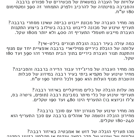
עלויות של העברה במשאית של מכשירים של ספורט ברבבה
והסביבה בסינתזה של להרכיב ולפרק התמחור זה 390 ומקסימום
180 ש"ח.
מה מחיר העברה של מכונת ייבוש כביסה שאינו מסחרי ברבבה?
תעריף שינוע של מכונה לייבוש ברבבה בשילוב ביצוע התקנות
העברת מייבש חשמלי התעריף זה 400 ולא יותר מ180 שקל.
כמה עולה בעיר רבבה הובלת תנורים בילט-אין?
עלותה של הובלת כיריים פמיליארי ברבבה אופציית יחד עם מנוף
והתקנת תנור העברת כיריים בתוך הבית המחיר זהו 390 ועד 180
שקל.
מה מחיר העברה של פריג'ידר עבור הדירה ברבבה והסביבה?
מחיר שינוע של מקפיא ביתי בעיר רבבה במיזוג של סבלות
והשכרת מנוף העלות הוא 390 ולכל היותר 190 ש"ח.
מה עלות הובלה של כלים מוזיקליים באיזור רבבה?
תעריפי שינוע של כלי מיתר בסביבת רבבה (תופים, גיטרה בס,
צ'לו וכיוצא בו) התעריף הינו 480 ועד 190 שקלים.
מה מחיר שינוע של מגורון יחד עם סוכך ברבבה?
מחירון הובלה והשמה של אוהלים ברבבה עם סכך התעריף הוא
180-240 שקלים.
מהו תעריף הובלה של דוש או אמבטיה באיזור רבבה?
עלויות של שינוע של חדר רחצה ענקית או מקלחון בזיווג התקנה