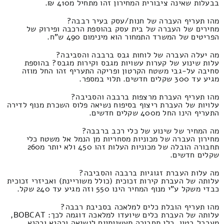
בבעלות שאינה ציבורית המחירון זהו מתחיל מ410 ₪.
מהו תעריף העברה של חנות/עסק בעיר רבבה?
מחירים של העברה של בית עסק בהוספת הרכבה ופירוק של
הפריטים של המשרד התמחור הוא מינימום 490 ש"ח.
מה יעלה העברה של לוחות גבס ברבבה והסביבה?
עלות שינוע של קערות עשויות מגבס וקירות מגבס? בהוספת
סחיבה על-גבי משטח הקרטון ופריקה התעריף זהו החל מוזה
מגיע עד 300 שקלים חדשים. תלוי במספר.
מהו תעריף העברת מרצפות ברבבה והסביבה?
עלויות של העברת ריצוף בסיפוח נשיאה פלוס השכרת מנוף לדירה
התעריף הינו החל מ400 שקלים חדשים.
מה המחיר של שינוע של כלי רכב ברבבה?
מחירון העברה של מכוניות מסחריות מן הנמל אל משטח כלי
תחבורה הובלה של מכוניות העלות זהו 450 ולא יותר מ260
שקלים חדשים.
מה עלות העברת זגוגיות ברבבה והסביבה?
עלותה של העברת קירות זכוכית (כולל משוריינת) ואביזרי זכוכית
כבדי משקל ע"י מנוף המחיר הינו 550 וזה מגיע עד 240 שקל.
מהו תעריף הובלת כלים למלאכה בסביבת רבבה?
עלותה של העברת כלים שיועדו למלאכה דוגמה לכך: BOBCAT,
מערבל בטון, כלי תחבורה תעשייתיים לנשיאה וכהנא וכהנא,