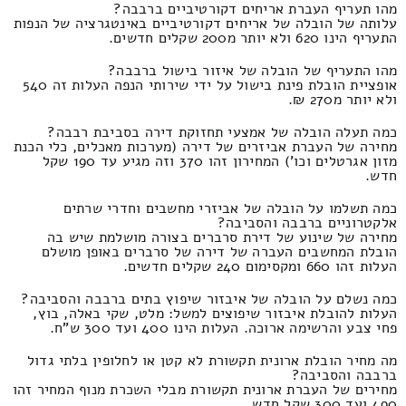
מהו תעריף העברת אריחים דקורטיביים ברבבה?
עלותה של הובלה של אריחים דקורטיביים באינטגרציה של הנפות
התעריף הינו 620 ולא יותר מ200 שקלים חדשים.
מהו התעריף של הובלה של איזור בישול ברבבה?
אופציית הובלת פינת בישול על ידי שירותי הנפה העלות זה 540
ולא יותר מ270 ₪.
כמה תעלה הובלה של אמצעי תחזוקת דירה בסביבת רבבה?
מחירה של העברת אביזרים של דירה (מערכות מאכלים, כלי הכנת
מזון אגרטלים וכו') המחירון זהו 370 וזה מגיע עד 190 שקל
חדש.
כמה תשלמו על הובלה של אביזרי מחשבים וחדרי שרתים
אלקטרוניים ברבבה והסביבה?
מחירה של שינוע של דירת סרברים בצורה מושלמת שיש בה
הובלת המחשבים העברה של דירה של סרברים באופן מושלם
העלות זהו 660 ומקסימום 240 שקלים חדשים.
כמה נשלם על הובלה של איבזור שיפוץ בתים ברבבה והסביבה?
העלות להובלת איבזור שיפוצים למשל: מלט, שקי באלה, בוץ,
פחי צבע והרשימה ארוכה. העלות הינו 400 ועד 300 ש"ח.
מה מחיר הובלת ארונית תקשורת לא קטן או לחלופין בלתי גדול
ברבבה והסביבה?
מחירים של העברת ארונית תקשורת מבלי השכרת מנוף המחיר זהו
490 ועד 300 שקל חדש.