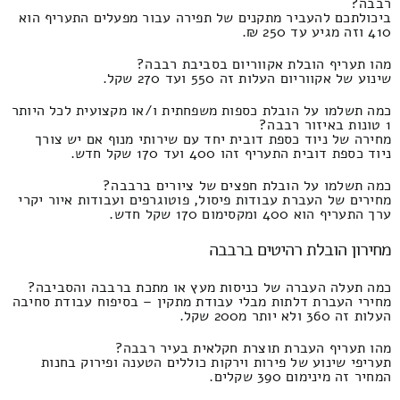
רבבה?
ביכולתכם להעביר מתקנים של תפירה עבור מפעלים התעריף הוא
410 וזה מגיע עד 250 ₪.
מהו תעריף הובלת אקווריום בסביבת רבבה?
שינוע של אקווריום העלות זה 550 ועד 270 שקל.
כמה תשלמו על הובלת כספות משפחתית ו/או מקצועית לכל היותר
1 טונות באיזור רבבה?
מחירה של ניוד כספת דובית יחד עם שירותי מנוף אם יש צורך
ניוד כספת דובית התעריף זהו 400 ועד 170 שקל חדש.
כמה תשלמו על הובלת חפצים של ציורים ברבבה?
מחירים של העברת עבודות פיסול, פוטוגרפים ועבודות איור יקרי
ערך התעריף הוא 400 ומקסימום 170 שקל חדש.
מחירון הובלת רהיטים ברבבה
כמה תעלה העברה של כניסות מעץ או מתכת ברבבה והסביבה?
מחירי העברת דלתות מבלי עבודת מתקין – בסיפוח עבודת סחיבה
העלות זה 360 ולא יותר מ200 שקל.
מהו תעריף העברת תוצרת חקלאית בעיר רבבה?
תעריפי שינוע של פירות וירקות כוללים הטענה ופירוק בחנות
המחיר זה מינימום 390 שקלים.