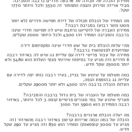
מחירון הובלה של תכולה של ארבעה חדרים ברבבה והסביבה
מבלי אריזה ופירוק והנפה התמחור זה 3530 ולכל היותר 1770
שקל.
מה המחיר של הובלת תכולה של דירת חמישה חדרים (לא יותר
מ120 מטר רבוע) בסביבת רבבה?
מחירון העברה של לוקיישן נרחבת שיש לה חמישה חדרי שינה
ברבבה והסביבה המחיר זהו 4500 ולכל היותר 2000 שקלים.
מהי עלות הובלת בית של שש חדרי שינה ומקסימום דירה
שמיועדת לפנטהאוז ברבבה?
מחירה של עבור פריטי דירה עם עליית גג שיש לה באיזור רבבה
6 חדרים וזה מגיע עד בסיפוח שירותי מנוף העלות הוא 5480 ולא
יותר מ2500 שקל חדש.
כמה תשלמו על שינוע של בניין, בעיר רבבה כוחו יפה לדירה עם
עליית גג בהוספת הנפה,
העלות הובלה ברבבה הינו 4500 ולא יותר מ2900 שקלים.
כמה תשלמו על העברה של בית גדול ברבבה והסביבה?
תעריף שינוע של בתי מגורים פרטיים קומה 3 לכל היותר, באיזור
רבבה המחירון הוא 5900 ועד 3100
מה יעלה הובלת ארגזים ברבבה?
הובלה של כמה וכמה אריזות קרטון באיזור רבבה מהאיזור (זה
מגיע עד 3000 קופסאות) המחיר הוא 830 וזה מגיע עד 290 שקל
חדש.