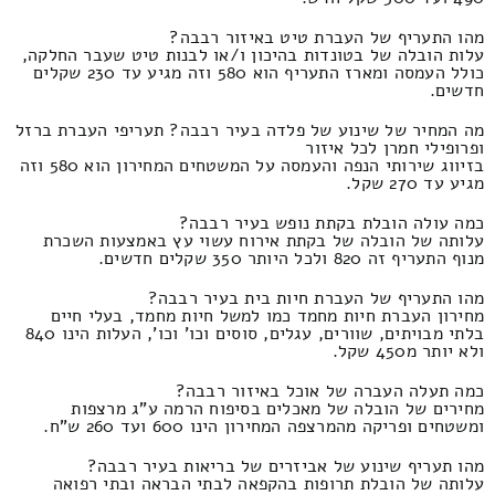
מהו התעריף של העברת טיט באיזור רבבה?
עלות הובלה של בטונדות בהיכון ו/או לבנות טיט שעבר החלקה,
כולל העמסה ומארז התעריף הוא 580 וזה מגיע עד 230 שקלים
חדשים.
מה המחיר של שינוע של פלדה בעיר רבבה? תעריפי העברת ברזל
ופרופילי חמרן לכל איזור
בזיווג שירותי הנפה והעמסה על המשטחים המחירון הוא 580 וזה
מגיע עד 270 שקל.
כמה עולה הובלת בקתת נופש בעיר רבבה?
עלותה של הובלה של בקתת אירוח עשוי עץ באמצעות השכרת
מנוף התעריף זה 820 ולכל היותר 350 שקלים חדשים.
מהו התעריף של העברת חיות בית בעיר רבבה?
מחירון העברת חיות מחמד כמו למשל חיות מחמד, בעלי חיים
בלתי מבויתים, שוורים, עגלים, סוסים וכו' וכו', העלות הינו 840
ולא יותר מ450 שקל.
כמה תעלה העברה של אוכל באיזור רבבה?
מחירים של הובלה של מאכלים בסיפוח הרמה ע"ג מרצפות
ומשטחים ופריקה מהמרצפה המחירון הינו 600 ועד 260 ש"ח.
מהו תעריף שינוע של אביזרים של בריאות בעיר רבבה?
עלותה של הובלת תרופות בהקפאה לבתי הבראה ובתי רפואה