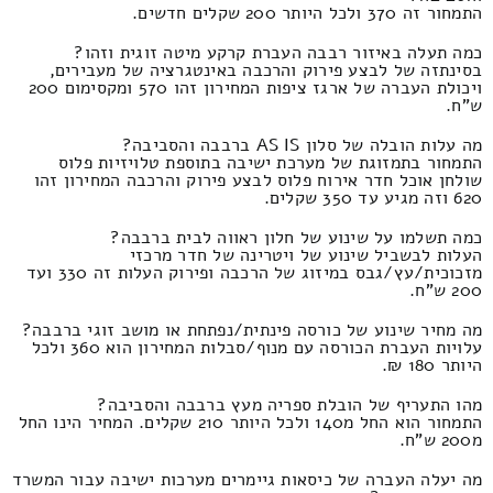
התמחור זה 370 ולכל היותר 200 שקלים חדשים.
כמה תעלה באיזור רבבה העברת קרקע מיטה זוגית וזהו?
בסינתזה של לבצע פירוק והרכבה באינטגרציה של מעבירים,
ויכולת העברה של ארגז ציפות המחירון זהו 570 ומקסימום 200
ש"ח.
מה עלות הובלה של סלון AS IS ברבבה והסביבה?
התמחור בתמזוגת של מערכת ישיבה בתוספת טלויזיות פלוס
שולחן אוכל חדר אירוח פלוס לבצע פירוק והרכבה המחירון זהו
620 וזה מגיע עד 350 שקלים.
כמה תשלמו על שינוע של חלון ראווה לבית ברבבה?
העלות לבשביל שינוע של ויטרינה של חדר מרכזי
מזכוכית/עץ/גבס במיזוג של הרכבה ופירוק העלות זה 330 ועד
200 ש"ח.
מה מחיר שינוע של כורסה פינתית/נפתחת או מושב זוגי ברבבה?
עלויות העברת הכורסה עם מנוף/סבלות המחירון הוא 360 ולכל
היותר 180 ₪.
מהו התעריף של הובלת ספריה מעץ ברבבה והסביבה?
התמחור הוא החל מ140 ולכל היותר 210 שקלים. המחיר הינו החל
מ200 ש"ח.
מה יעלה העברה של כיסאות גיימרים מערכות ישיבה עבור המשרד