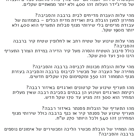
של פריג'ידר העלות זהו 400 ולא יותר ממאתיים שקלים.
מהי עלות העברת מדיחים לבית ברבבה והסביבה?
מחירון למען הובלת בית ואריזת מדיח הכלים – בתמזוגת של
עבודת מרימים בלי שירותי מנוף סבלות התעריף הוא 400 ולא
יותר מ190 שקל.
מהי עלות שינוע של שטיח רחב או לחלופין שטיח קיר ברבבה
והסביבה?
כולל סיבוב השטיח והסרה מעל קיר הדירה במידת הצורך התעריף
הינו 310 ועד 210 שקל.
מהי עלות הובלת מכונות לכביסה ברבבה והסביבה?
מחירה של העברה של מכשיר לכיבוס ברבבה והסביבה בעזרת
מנוף התמחור זהו 350 ומקסימום 170 שקלים חדשים.
מהו תעריף שינוע של קרטונים וארגזים באיזור רבבה?
רקימת הארגזים ושינוע הן בבתים בסביבת רבבה שאין מעלית
המחיר הוא 300 וזה מגיע עד 170 שקל חדש.
מהו התעריף של הובלות פסנתר באיזור רבבה?
תעריף שינוע של פסנתר קיר או כנף ברבבה כולל שירותי מנוף
המחירון זהו 540 ולכל היותר 270 ש"ח.
מה המחיר של הובלת מכשיר הליכה ומכשירים של אימונים נוספים
ברבבה והסביבה?