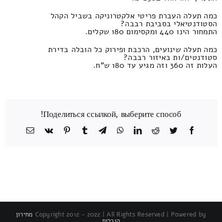
כמה תעלה העברת פריטי אלקטרוניקה בשביל הקהל
הסטודנטיאלי בסביבת רבבה?
התמחור הינו 440 ומקסימום 180 שקלים.
כמה תעלה שינועים, הרכבת ופירוק כל הובלה בדירת
סטודנטים/ות באיזור רבבה?
העלות זה 360 וזה מגיע עד 180 ש"ח.
Поделиться ссылкой, выберите способ!
Facebook
Twitter
Reddit
LinkedIn
WhatsApp
Telegram
Tumblr
Pinterest
Vk
כתובת
דואר
אלקטרוני
Copyright 2012 - 2022 | All Rights Reserved | Powered by
מחירון
הובלות