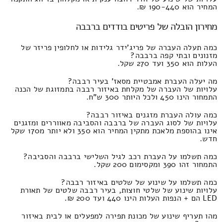
המחיר הוא 190-440 ₪.
מחירון הובלה של פריטים בודדים ברבבה
כמה תעלה העברה של פריג'ידר גלידות או לחלופין פריזר של
מזנונים ובתי קפה ברבבה?
העלות הוא 350 ועד 270 שקל.
מה יעלה העברת אמבטיית מסאז' בעיר רבבה?
עלויות של העברה של מקלחת באיזור רבבה בתמזוגת של הכנה
התמחור הינו 450 ולכל היותר 300 ש"ח.
כמה עולה העברת מזגנים באיזור רבבה?
עלויות של לסוג העברה של ברבבה והסביבה מאווררים ומזגנים
אינו בהוספת מלאכת מתקין המחיר הוא 350 ולא יותר מ170 שקל
חדש.
כמה תשלמו על העברת רכב לגיל השלישי ברבבה והסביבה?
התמחור זהו 390 ומקסימום 200 שקל.
כמה תשלמו על שינוע של שלטים באיזור רבבה?
עלויות שינוע של שלטי חוצות, בעיר רבבה שלטים של תאורת
LED הם + הנפות העלות הינו 440 ועד 200 ₪.
מהו תעריף שינוע של מכונת תפירה למפעלים או לבית באיזור