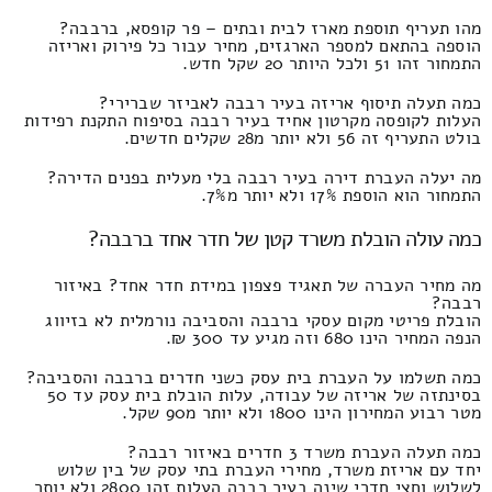
מהו תעריף תוספת מארז לבית ובתים – פר קופסא, ברבבה?
הוספה בהתאם למספר הארגזים, מחיר עבור כל פירוק ואריזה
התמחור זהו 51 ולכל היותר 20 שקל חדש.
כמה תעלה תיסוף אריזה בעיר רבבה לאביזר שברירי?
העלות לקופסה מקרטון אחיד בעיר רבבה בסיפוח התקנת רפידות
בולט התעריף זה 56 ולא יותר מ28 שקלים חדשים.
מה יעלה העברת דירה בעיר רבבה בלי מעלית בפנים הדירה?
התמחור הוא הוספת 17% ולא יותר מ7%.
כמה עולה הובלת משרד קטן של חדר אחד ברבבה?
מה מחיר העברה של תאגיד פצפון במידת חדר אחד? באיזור
רבבה?
הובלת פריטי מקום עסקי ברבבה והסביבה נורמלית לא בזיווג
הנפה המחיר הינו 680 וזה מגיע עד 300 ₪.
כמה תשלמו על העברת בית עסק כשני חדרים ברבבה והסביבה?
בסינתזה של אריזה של עבודה, עלות הובלת בית עסק עד 50
מטר רבוע המחירון הינו 1800 ולא יותר מ90 שקל.
כמה תעלה העברת משרד 3 חדרים באיזור רבבה?
יחד עם אריזת משרד, מחירי העברת בתי עסק של בין שלוש
לשלוש וחצי חדרי שינה בעיר רבבה העלות זהו 2800 ולא יותר