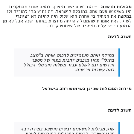
מכולות חדשות
– הנרכשות ישר מיצרן. במאה אחוז מהמקרים
היו בשימוש פעם אחת בהובלה לישראל. זה נחוץ כדי להוריד ולו
במקצת את המחיר כי אחרת הוא עלול היה להיות לא רציונלי
לשוק. זאת אומרת שהמכולה הייתה מיוצרת באותה שנה אבל לא מן
הנמנע כי יש עליה סימנים של שימוש קודם.
חשוב לדעת
במידה ואתם מעוניינים לרכוש אותה ב"מצב
בתולי" תהיו מוכנים לחכות בתור של מספר
חודשים וגם לשלם עבור משלוח מינימלי הכולל
כמה עשרות פריטים.
מידות המכולות שהינן בשימוש רחב בישראל
חשוב לדעת
שוק מכולות למטענים יבשים מושפע במידה רבה
מלוגיסטיקה. לכמות המכולות המוכנסות לארץ