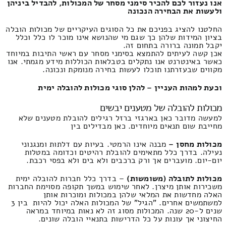
אנו נעזור לכם להכיר סימני מסחר של המכולות, להבדיל ביניהן
ולעשות את הבחירה הנכונה
החלטנו להציג בפניכם את כל הסוגים העיקריים של מכולות הובלה
בציון המידות שלהן כך שגם מי שהנושא אינו מוכר לו כלל וכלל
יקבל תמונה ברורה בתחום זה.
אכן קשה לעיתים להתמצא בסימני מסחר עם ראשי התיבות במיוחד
כאשר באינטרנט אנו נתקלים בטבלאות הכוללות מידע מגמתי. אנו
מקווים שבעזרתנו תוכלו לעשות בחירה מנומקת ונכונה.
וכעת למהות העניין – להלן סוגי מכולות להובלה ימית
מכולות להובלה של מטענים יבשים
למעשה מדובר כאן בארגזי ברזל רגילים להובלת מטענים שלא
מחייבת שום תנאים מיוחדים. כאן מבדילים בין
מכולות מחסן
–
מבנה אינו הרמטי. בעיות עם דלתות ומנגנוני
נעילה. בדרך כלל מתאימים להובלת רהיטים וכדומה במטלות
יום-יום. מועברים אך ורק ברכבים ולא בים ולא בפסי רכבת.
מכולות לתובלה (משומשות)
– בדרך כלל חברות להובלה ימית
משכירות אותן מיצרן. לאחר שימוש במשך תקופה מסוימת החברות
האלה מחדשות את המלאי שלהן במכולות ומוכרות אותן
למשתמשים אחרים. "הגיל" של המכולות האלה יכול להיות בין 3
שנים ל-20 שנה. המכולות מסוג זה לא נאות במיוחד במראה
החיצוני אך עונות על כל הדרישות בתנאיי הובלה שונים.