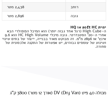
רוחב
2,438 מטר
גובה
2,896 מטר
ימית 20ft HC או HQ
ה-High Cube (רגל אחד גבוה יותר) הוא המיכל הפופולרי הבא
אחרי ה-20' הסטנדרטי. גובה מיכלי HC High Volume הוא 9.6
אינץ' או 2896 מ"מ. זה מבוקש מאוד בבנייה, ייצור של בתים שינוי
ושינוע של עומסים גבוהים, יש אפשרות של התקנה אלכסונית של
סחורה.
מכולה 40 פיט DV (Dry Van) (אורך 12 מטר) 3800 ק"ג