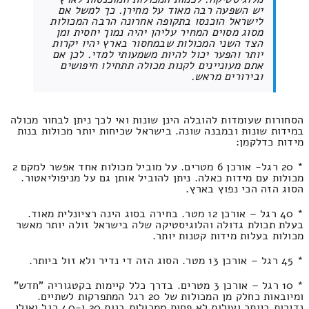
יש השפעה רבה מאוד על מחירן. כך למשל אם
לישראל הוכנסו בתקופה אחרונה הרבה המכולות
מסוג מסוים המחיר עליהן יהיה נמוך יחסית ומן
הצד השני המכולות שבמחסור בארץ יהיו יקרות
יותר והפער יכול להיות משמעותי למדי. לכן אם
אתם מעוניינים לקנות מכולה תתחילו חיפושים
ובירורים מראש.
הסחורות שעומדות להובלה הינן שונות ואי לכך ניתן לבחור מכולה
במידות שונות ובמבנה שונה. בישראל שכיחות יותר מכולות בנות
מידות כדלקמן:
* 20 רגל- אורכן 6 מטרים. על מוביל מכולות אחד אפשר למקם 2
מכולות עם מידות כאלה. ניתן להוביל אותן גם על מניפוליאטור.
הסוג הזה הכי נפוץ בארץ.
* 40 רגל – אורכן 12 מטר. בחירה בסוג הינה רציונלית מאוד.
בעלת תכולת גדולה והלוגיסטיקה שלה בישראל זולה יותר מאשר
מכולות בעלות מידות קטנות יותר.
* 45 רגל – אורכן 13 מטר. הסוג הזה די נדיר ולא זול ביותר.
* 10 רגל – אורכן 3 מטרים. בדרך כלל קיימות בקטגוריה "חדש"
ומיובאות כחלק מן המכולות של 20 רגל המתפרקות לשתיים.
נדירות ביותר ועולות לא פחות ממכולות בנות 20 ו-40 רגל ואולי