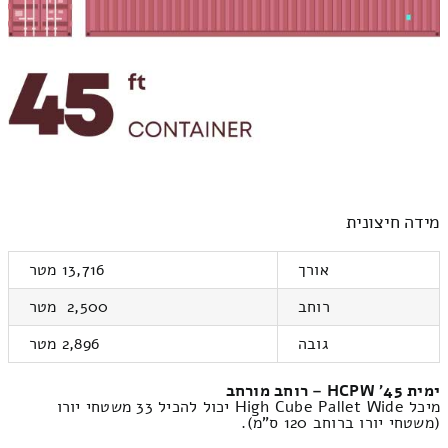
מידה חיצונית
אורך
13,716 מטר
רוחב
2,500 מטר
גובה
2,896 מטר
ימית 45' HCPW – רוחב מורחב
מיכל High Cube Pallet Wide יכול להכיל 33 משטחי יורו
(משטחי יורו ברוחב 120 ס"מ).