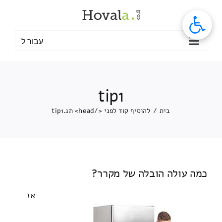
לג
תוכן
עבור ל
tip1
בית
/
להוסיף קוד לפני </head> תג.
tip1
כמה עולה הובלה של מקרר?
אז