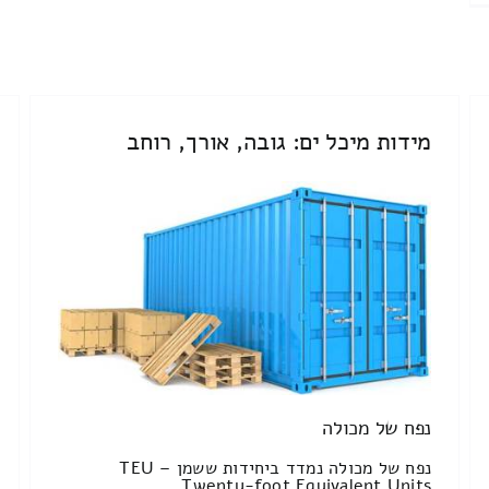
מידות מיכל ים: גובה, אורך, רוחב
נפח של מכולה
נפח של מכולה נמדד ביחידות ששמן TEU –
Twenty-foot Equivalent Units