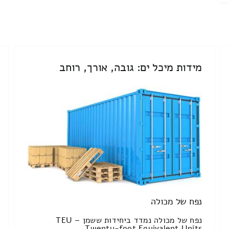
מידות מיכל ים: גובה, אורך, רוחב
נפח של מכולה
נפח של מכולה נמדד ביחידות ששמן TEU –
Twenty-foot Equivalent Units