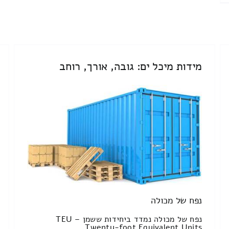
מידות מיכל ים: גובה, אורך, רוחב
נפח של מכולה
נפח של מכולה נמדד ביחידות ששמן TEU –
Twenty-foot Equivalent Units