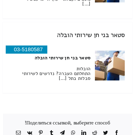
[…]
סטאר בני חן שירותי הובלה
03-5180587
סטאר בני חן שירותי הובלה
הובלות
התחלתם העברה? נדרשים לשירותי
סבלות בתל […]
Поделиться ссылкой, выберите способ!
Facebook
Twitter
Reddit
LinkedIn
WhatsApp
Telegram
Tumblr
Pinterest
Vk
כתובת