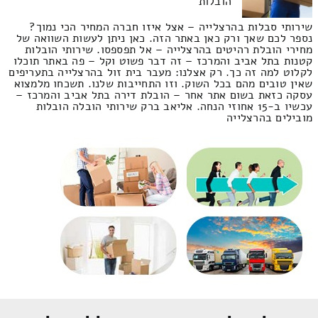
הובלות
שירותי סבלות בהרצלייה – אצל איזו חברה המחיר הכי נמוך?
נספר לכם שאך ורק כאן באתר הזה. כאן ניתן לעשות השוואה של
מחירי הובלת רהיטים בהרצלייה – אל תפספסו. שירותי הובלות
קטנות בתל אביב והמרכז – זה דבר פשוט וקל – פה באתר תוכלו
לקלוט למה זה כך. רק אצלנו: מעבר בית זול בהרצלייה בתעריפים
שאין טובים מהם בכל השוק. וזו התחייבות שלנו. תשכחו מלמצוא
עסקה כזאת בשום אתר אחר – הובלת דירה בתל אביב והמרכז –
עכשיו ב-15 אחוזי הנחה. אליאב ברק שירותי הובלה הובלות
מובילים בהרצלייה