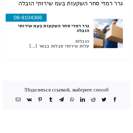
גרר רמזי סחר השקעות בעמ שירותי הובלה
08-9104366
גרר רמזי סחר השקעות בעמ שירותי
הובלה
הובלות
עלות שירותי סבלות בבאר […]
Поделиться ссылкой, выберите способ!
Facebook
Twitter
Reddit
LinkedIn
WhatsApp
Telegram
Tumblr
Pinterest
Vk
כתובת
דואר
אלקטרוני