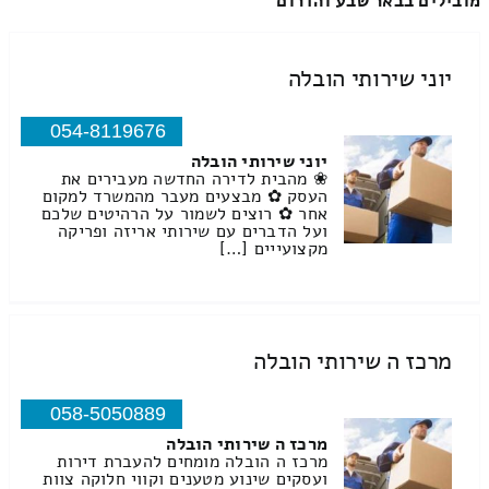
מובילים בבאר שבע והדרום
יוני שירותי הובלה
054-8119676
יוני שירותי הובלה
❀ מהבית לדירה החדשה מעבירים את
העסק ✿ מבצעים מעבר מהמשרד למקום
אחר ✿ רוצים לשמור על הרהיטים שלכם
ועל הדברים עם שירותי אריזה ופריקה
מקצועייים […]
מרכז ה שירותי הובלה
058-5050889
מרכז ה שירותי הובלה
מרכז ה הובלה מומחים להעברת דירות
ועסקים שינוע מטענים וקווי חלוקה צוות