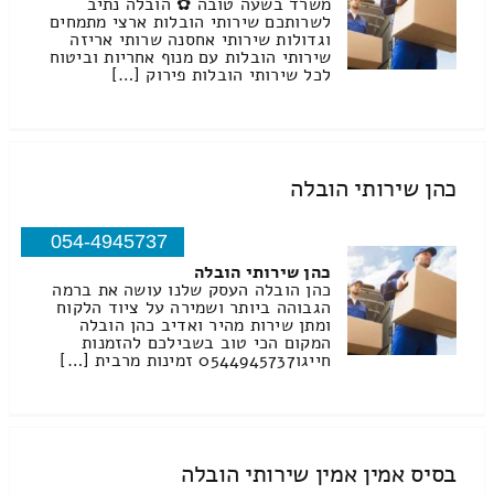
משרד בשעה טובה ✿ הובלה נתיב
לשרותכם שירותי הובלות ארצי מתמחים
וגדולות שירותי אחסנה שרותי אריזה
שירותי הובלות עם מנוף אחריות וביטוח
לכל שירותי הובלות פירוק […]
כהן שירותי הובלה
054-4945737
כהן שירותי הובלה
כהן הובלה העסק שלנו עושה את ברמה
הגבוהה ביותר ושמירה על ציוד הלקוח
ומתן שירות מהיר ואדיב כהן הובלה
המקום הכי טוב בשבילכם להזמנות
חייגו0544945737 זמינות מרבית […]
בסיס אמין אמין שירותי הובלה