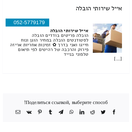
אייל שירותי הובלה
052-5779179
אייל שירותי הובלה
הובלה פריטים בודדים הובלה
לסטודנטים הובלה במחיר הוגן ונוח
חייגו ואני בדרך ✿ זמינות אחריות אריזה
פירוק והרכבה של רהיטים לפי תיאום
טלפוני בנייד
[…]
Поделиться ссылкой, выберите способ!
Facebook
Twitter
Reddit
LinkedIn
WhatsApp
Telegram
Tumblr
Pinterest
Vk
כתובת
דואר
אלקטרוני