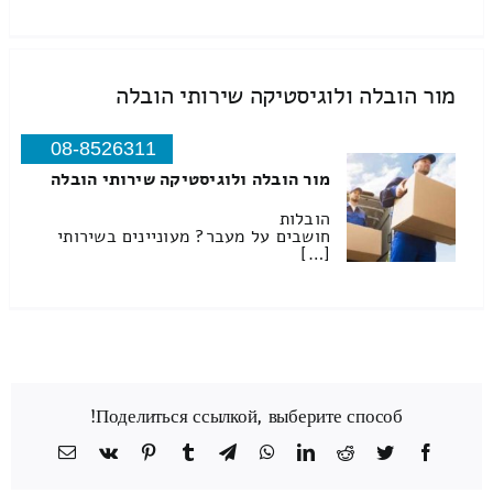
מור הובלה ולוגיסטיקה שירותי הובלה
08-8526311
מור הובלה ולוגיסטיקה שירותי הובלה
הובלות
חושבים על מעבר? מעוניינים בשירותי
[…]
Поделиться ссылкой, выберите способ!
Facebook
Twitter
Reddit
LinkedIn
WhatsApp
Telegram
Tumblr
Pinterest
Vk
כתובת
דואר
אלקטרוני