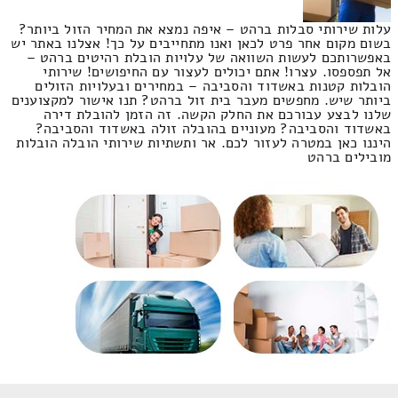
עלות שירותי סבלות ברהט – איפה נמצא את המחיר הזול ביותר?
בשום מקום אחר פרט לכאן ואנו מתחייבים על כך! אצלנו באתר יש
באפשרותכם לעשות השוואה של עלויות הובלת רהיטים ברהט –
אל תפספסו. עצרו! אתם יכולים לעצור עם החיפושים! שירותי
הובלות קטנות באשדוד והסביבה – במחירים ובעלויות הזולים
ביותר שיש. מחפשים מעבר בית זול ברהט? תנו אישור למקצוענים
שלנו לבצע עבורכם את החלק הקשה. זה הזמן להובלת דירה
באשדוד והסביבה? מעוניים בהובלה זולה באשדוד והסביבה?
היננו כאן במטרה לעזור לכם. אר ותשתיות שירותי הובלה הובלות
מובילים ברהט