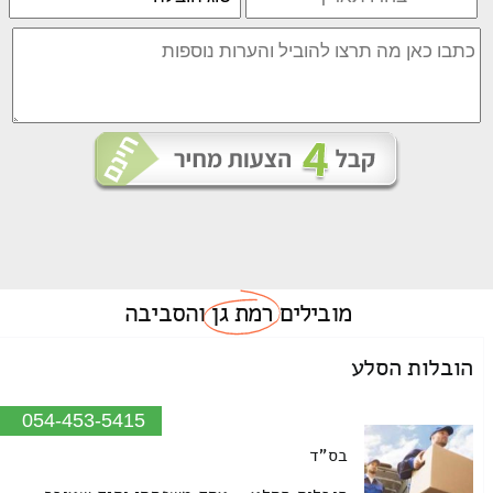
מובילים
רמת גן
והסביבה
הובלות הסלע
054-453-5415
בס"ד