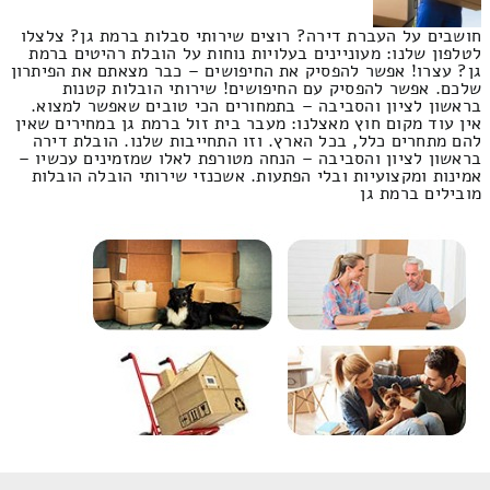
חושבים על העברת דירה? רוצים שירותי סבלות ברמת גן? צלצלו
לטלפון שלנו: מעוניינים בעלויות נוחות על הובלת רהיטים ברמת
גן? עצרו! אפשר להפסיק את החיפושים – כבר מצאתם את הפיתרון
שלכם. אפשר להפסיק עם החיפושים! שירותי הובלות קטנות
בראשון לציון והסביבה – בתמחורים הכי טובים שאפשר למצוא.
אין עוד מקום חוץ מאצלנו: מעבר בית זול ברמת גן במחירים שאין
להם מתחרים כלל, בכל הארץ. וזו התחייבות שלנו. הובלת דירה
בראשון לציון והסביבה – הנחה מטורפת לאלו שמזמינים עכשיו –
אמינות ומקצועיות ובלי הפתעות. אשכנזי שירותי הובלה הובלות
מובילים ברמת גן