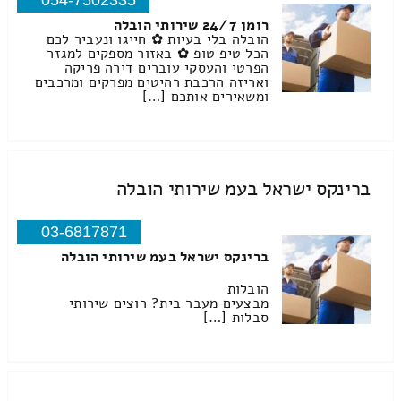
054-7502335
רומן 24/7 שירותי הובלה
הובלה בלי בעיות ✿ חייגו ונעביר לכם
הכל טיפ טופ ✿ באזור מספקים למגזר
הפרטי והעסקי עוברים דירה פריקה
ואריזה הרכבת רהיטים מפרקים ומרכבים
ומשאירים אותכם […]
ברינקס ישראל בעמ שירותי הובלה
03-6817871
ברינקס ישראל בעמ שירותי הובלה
הובלות
מבצעים מעבר בית? רוצים שירותי
סבלות […]