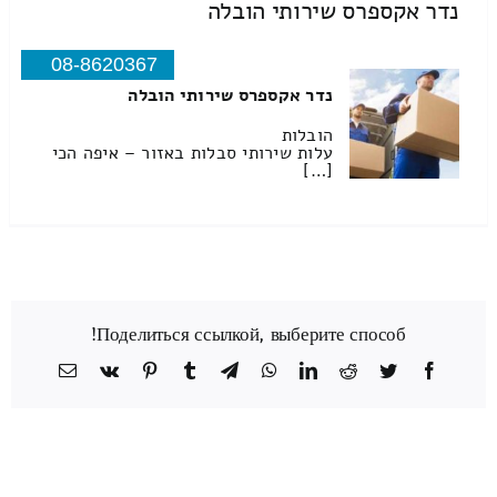
נדר אקספרס שירותי הובלה
08-8620367
נדר אקספרס שירותי הובלה
הובלות
עלות שירותי סבלות באזור – איפה הכי
[…]
Поделиться ссылкой, выберите способ!
Facebook
Twitter
Reddit
LinkedIn
WhatsApp
Telegram
Tumblr
Pinterest
Vk
כתובת
דואר
אלקטרוני