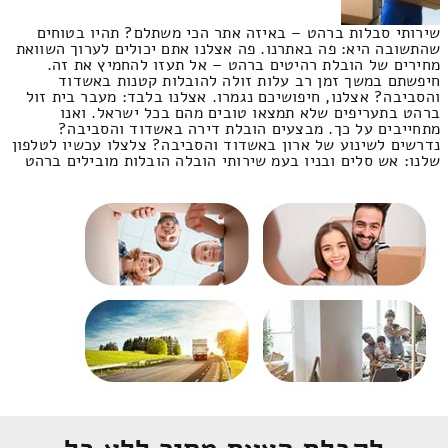
שירותי סבלות ברהט – באיזה אתר הכי משתלם? תהיו בטוחים
שהתשובה היא: פה באתרנו. פה אצלנו אתם יכולים לערוך השוואת
מחירים של הובלת רהיטים ברהט – אל תעזו להחמיץ את זה.
חיפשתם במשך זמן רב עלות זולה להובלות קטנות באשדוד
והסביבה? אצלנו, חיפושיכם נגמרו. אצלנו בלבד: מעבר בית זול
ברהט בתעריפים שלא תמצאו טובים מהם בכל ישראל. ואנו
מתחייבים על כך. מבצעים הובלת דירה באשדוד והסביבה?
נדרשים לשינוע של ארון באשדוד והסביבה? צלצלו עכשיו לטלפון
שלנו: אש סלים ובניו בעמ שירותי הובלה הובלות מובילים ברהט