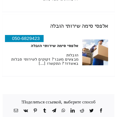
אלפסי סימה שירותי הובלה
050-6829423
אלפסי סימה שירותי הובלה
הובלות
מבצעים מעבר? זקוקים לשירותי סבלות
באשדוד? התקשרו […]
Поделиться ссылкой, выберите способ!
Facebook
Twitter
Reddit
LinkedIn
WhatsApp
Telegram
Tumblr
Pinterest
Vk
כתובת
דואר