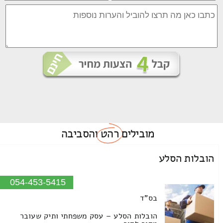
מובילים
רהט
והסביבה
הובלות הסלע
054-453-5415
בס"ד
הובלות הסלע – עסק משפחתי ותיק שעובר