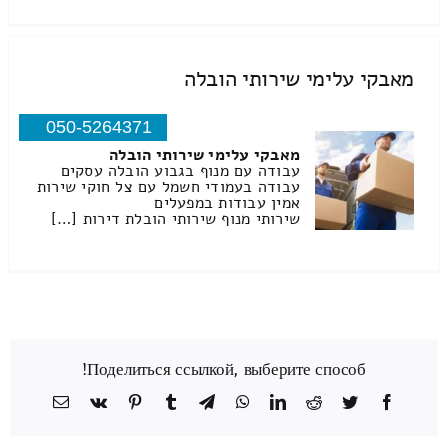
מאבקי עלימי שירותי הובלה
050-5264371
מאבקי עלימי שירותי הובלה
עבודה עם מנוף בגבוע הובלה עסקים
עבודה בעמודי חשמל עם צל חוקי שירות
אמין עבודות במפעלים
שירותי מנוף שירותי הובלת דירות […]
Поделиться ссылкой, выберите способ!
Facebook
Twitter
Reddit
LinkedIn
WhatsApp
Telegram
Tumblr
Pinterest
Vk
כתובת
דואר
אלקטרוני