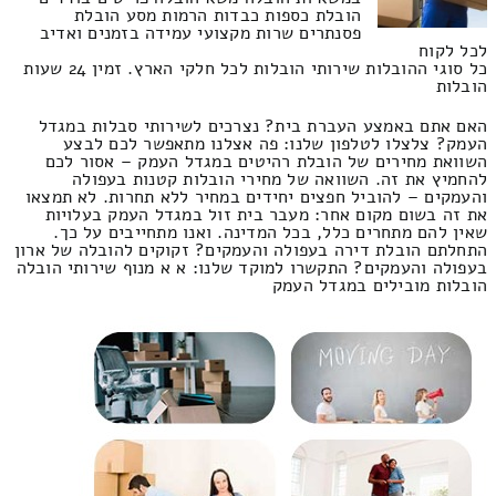
הובלת כספות כבדות הרמות מסע הובלת
פסנתרים שרות מקצועי עמידה בזמנים ואדיב
לכל לקוח
כל סוגי ההובלות שירותי הובלות לכל חלקי הארץ. זמין 24 שעות
הובלות
האם אתם באמצע העברת בית? נצרכים לשירותי סבלות במגדל
העמק? צלצלו לטלפון שלנו: פה אצלנו מתאפשר לכם לבצע
השוואת מחירים של הובלת רהיטים במגדל העמק – אסור לכם
להחמיץ את זה. השוואה של מחירי הובלות קטנות בעפולה
והעמקים – להוביל חפצים יחידים במחיר ללא תחרות. לא תמצאו
את זה בשום מקום אחר: מעבר בית זול במגדל העמק בעלויות
שאין להם מתחרים כלל, בכל המדינה. ואנו מתחייבים על כך.
התחלתם הובלת דירה בעפולה והעמקים? זקוקים להובלה של ארון
בעפולה והעמקים? התקשרו למוקד שלנו: א א מנוף שירותי הובלה
הובלות מובילים במגדל העמק