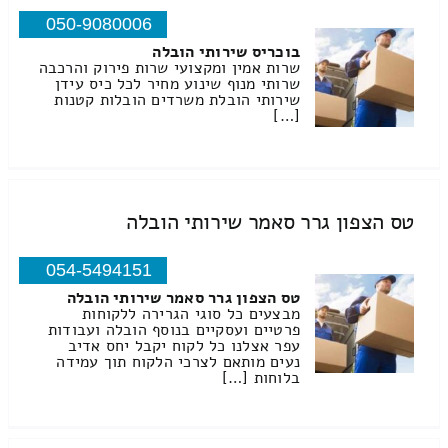
050-9080006
בוכריס שירותי הובלה
שרות אמין ומקצועי שרות פירוק והרכבה
שרותי מנוף שינוע מחיר לכל כיס עידן
שירותי הובלת משרדים הובלות קטנות
[…]
טס הצפון גרר סאמר שירותי הובלה
054-5494151
טס הצפון גרר סאמר שירותי הובלה
מבצעים כל סוגי הגרירה ללקוחות
פרטיים ועסקיים בנוסף הובלה ועבודות
עפר אצלנו כל לקוח יקבל יחס אדיב
נעים מותאם לצרכי הלקוח תוך עמידה
בלוחות […]