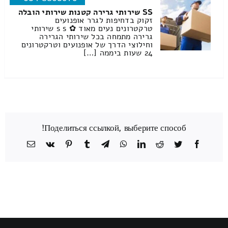
SS שירותי גרירה קטנות שירותי הובלה
זקוק בדחיפות לגרר אופנועים
טרקטרונים נעים מאוד ✿ s s שירותי
גרירה מתמחה בכל שירותי הגרירה
וחילוצי הדרך של אופנועים וטרקטרונים
24 שעות ביממה […]
Поделиться ссылкой, выберите способ!
Facebook
Twitter
Reddit
LinkedIn
WhatsApp
Telegram
Tumblr
Pinterest
Vk
כתובת
דואר
אלקטרוני