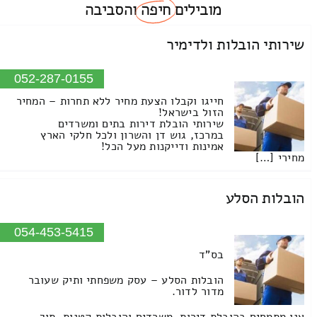
מובילים
חיפה
והסביבה
שירותי הובלות ולדימיר
052-287-0155
חייגו וקבלו הצעת מחיר ללא תחרות – המחיר
הזול בישראל!
שירותי הובלת דירות בתים ומשרדים
במרכז, גוש דן והשרון ולכל חלקי הארץ
אמינות ודייקנות מעל הכל!
מחירי […]
הובלות הסלע
054-453-5415
בס"ד
הובלות הסלע – עסק משפחתי ותיק שעובר
מדור לדור.