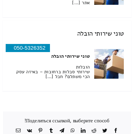
אתר […]
טוני שירותי הובלה
050-5326352
טוני שירותי הובלה
הובלות
שירותי סבלות ברחובות – באיזה עסק
הכי משתלם? חבל […]
Поделиться ссылкой, выберите способ!
Facebook
Twitter
Reddit
LinkedIn
WhatsApp
Telegram
Tumblr
Pinterest
Vk
כתובת