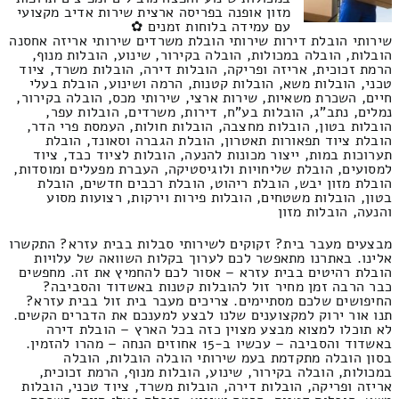
מזון אופנה בפריסה ארצית שירות אדיב מקצועי
עם עמידה בלוחות זמנים ✿
שירותי הובלת דירות שירותי הובלת משרדים שירותי אריזה אחסנה
הובלות, הובלה במכולות, הובלה בקירור, שינוע, הובלות מנוף,
הרמת זכוכית, אריזה ופריקה, הובלות דירה, הובלות משרד, ציוד
טכני, הובלות משא, הובלות קטנות, הרמה ושינוע, הובלת בעלי
חיים, השכרת משאיות, שירות ארצי, שירותי מכס, הובלה בקירור,
נמלים, נתב"ג, הובלות בע"ח, דירות, משרדים, הובלות עפר,
הובלות בטון, הובלות מחצבה, הובלות חולות, העמסת פרי הדר,
הובלת ציוד תפאורות תאטרון, הובלת הגברה וסאונד, הובלת
תערוכות במות, ייצור מכונות להנעה, הובלות לציוד כבד, ציוד
למסועים, הובלת שליחויות ולוגיסטיקה, העברת מפעלים ומוסדות,
הובלת מזון יבש, הובלת ריהוט, הובלת רכבים חדשים, הובלת
בטון, הובלות משטחים, הובלות פירות וירקות, רצועות מסוע
והנעה, הובלות מזון
מבצעים מעבר בית? זקוקים לשירותי סבלות בבית עזרא? התקשרו
אלינו. באתרנו מתאפשר לכם לערוך בקלות השוואה של עלויות
הובלת רהיטים בבית עזרא – אסור לכם להחמיץ את זה. מחפשים
כבר הרבה זמן מחיר זול להובלות קטנות באשדוד והסביבה?
החיפושים שלכם מסתיימים. צריכים מעבר בית זול בבית עזרא?
תנו אור ירוק למקצוענים שלנו לבצע למענכם את הדברים הקשים.
לא תוכלו למצוא מבצע מצוין כזה בכל הארץ – הובלת דירה
באשדוד והסביבה – עכשיו ב-15 אחוזים הנחה – מהרו להזמין.
בסון הובלה מתקדמת בעמ שירותי הובלה הובלות, הובלה
במכולות, הובלה בקירור, שינוע, הובלות מנוף, הרמת זכוכית,
אריזה ופריקה, הובלות דירה, הובלות משרד, ציוד טכני, הובלות