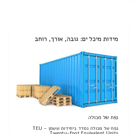
מידות מיכל ים: גובה, אורך, רוחב
נפח של מכולה
נפח של מכולה נמדד ביחידות ששמן TEU –
Twenty-foot Equivalent Units