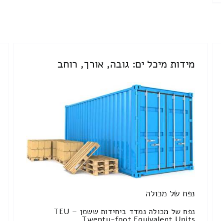
מידות מיכל ים: גובה, אורך, רוחב
נפח של מכולה
נפח של מכולה נמדד ביחידות ששמן TEU –
Twenty-foot Equivalent Units