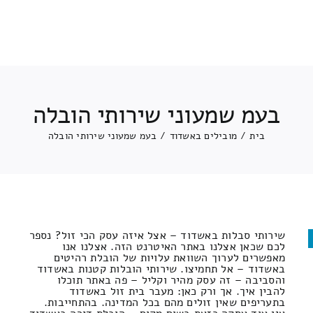
בעמ שמעוני שירותי הובלה
בית
/
מובילים באשדוד
/
בעמ שמעוני שירותי הובלה
שירותי סבלות באשדוד – אצל איזה עסק הכי זול? נספר
לכם שכאן אצלנו באתר האיטרנט הזה. אצלנו אנו
מאפשרים לערוך השוואת עלויות של הובלת רהיטים
באשדוד – אל תחמיצו. שירותי הובלות קטנות באשדוד
והסביבה – זה עסק מהיר וקליל – פה באתר תוכלו
להבין איך. אך ורק כאן: מעבר בית זול באשדוד
בתעריפים שאין זולים מהם בכל המדינה. בהתחייבות.