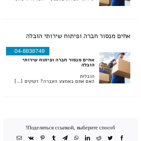
אחים מנסור חברה ופיתוח שירותי הובלה
04-8838749
אחים מנסור חברה ופיתוח שירותי
הובלה
הובלות
האם אתם באמצע העברה? זקוקים […]
Поделиться ссылкой, выберите способ!
Facebook
Twitter
Reddit
LinkedIn
WhatsApp
Telegram
Tumblr
Pinterest
Vk
כתובת