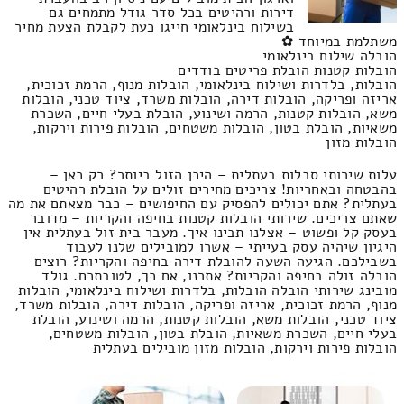
דירות ורהיטים בכל סדר גודל מתמחים גם
בשילוח בינלאומי חייגו כעת לקבלת הצעת מחיר
משתלמת במיוחד ✿
הובלה שילוח בינלאומי
הובלות קטנות הובלת פריטים בודדים
הובלות, בלדרות ושילוח בינלאומי, הובלות מנוף, הרמת זכוכית,
אריזה ופריקה, הובלות דירה, הובלות משרד, ציוד טכני, הובלות
משא, הובלות קטנות, הרמה ושינוע, הובלת בעלי חיים, השכרת
משאיות, הובלת בטון, הובלות משטחים, הובלות פירות וירקות,
הובלות מזון
עלות שירותי סבלות בעתלית – היכן הזול ביותר? רק כאן –
בהבטחה ובאחריות! צריכים מחירים זולים על הובלת רהיטים
בעתלית? אתם יכולים להפסיק עם החיפושים – כבר מצאתם את מה
שאתם צריכים. שירותי הובלות קטנות בחיפה והקריות – מדובר
בעסק קל ופשוט – אצלנו תבינו איך. מעבר בית זול בעתלית אין
היגיון שיהיה עסק בעייתי – אשרו למובילים שלנו לעבוד
בשבילכם. הגיעה השעה להובלת דירה בחיפה והקריות? רוצים
הובלה זולה בחיפה והקריות? אתרנו, אם כך, לטובתכם. גולד
מובינג שירותי הובלה הובלות, בלדרות ושילוח בינלאומי, הובלות
מנוף, הרמת זכוכית, אריזה ופריקה, הובלות דירה, הובלות משרד,
ציוד טכני, הובלות משא, הובלות קטנות, הרמה ושינוע, הובלת
בעלי חיים, השכרת משאיות, הובלת בטון, הובלות משטחים,
הובלות פירות וירקות, הובלות מזון מובילים בעתלית