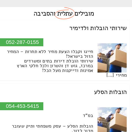
מובילים
עתלית
והסביבה
שירותי הובלות ולדימיר
052-287-0155
חייגו וקבלו הצעת מחיר ללא תחרות – המחיר
הזול בישראל!
שירותי הובלת דירות בתים ומשרדים
במרכז, גוש דן והשרון ולכל חלקי הארץ
אמינות ודייקנות מעל הכל!
מחירי […]
הובלות הסלע
054-453-5415
בס"ד
הובלות הסלע – עסק משפחתי ותיק שעובר
מדור לדור.