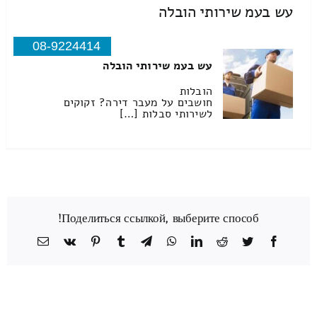
עש בעמ שירותי הובלה
08-9224414
עש בעמ שירותי הובלה
הובלות
חושבים על מעבר דירה? זקוקים
לשירותי סבלות […]
Поделиться ссылкой, выберите способ!
Facebook
Twitter
Reddit
LinkedIn
WhatsApp
Telegram
Tumblr
Pinterest
Vk
כתובת
דואר
אלקטרוני