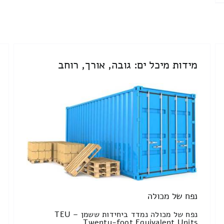
מידות מיכל ים: גובה, אורך, רוחב
נפח של מכולה
נפח של מכולה נמדד ביחידות ששמן TEU –
Twenty-foot Equivalent Units