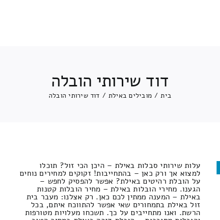
דוד שירותי הובלה
בית
/
מובילים באילת
/
דוד שירותי הובלה
עלות שירותי סבלות באילת – היכן הכי זול? תוכלו
למצוא אך ורק כאן – בהתחייבות! זקוקים למחירים נוחים
על הובלת רהיטים באילת? אפשר להפסיק לחפש –
הגענו. מחירי הובלות באילת – מחיר הובלות קטנות
באילת – המענה ממתין לכם כאן. רק אצלנו: מעבר בית
זול באילת בתמחורים שאי אפשר להתווכח איתם, בכל
הרשת. ואנו מתחייבים על כך. תשכחו מעלויות מטורפות