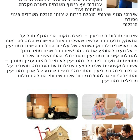
עבודות עץ ריצוף מטבחים תאורה מקלחת
ושרותים ועוד
שירותי מנוף שירותי הובלת דירות שירותי הובלת משרדים פינוי
פסולת
הובלות
שירותי סבלות במודיעין – באיזה מקום הכי הוגן? חבל על
המאמץ, תדעו כבר עכשיו שאצלנו באתר האיטרנט הזה. פה באתר
אנו מאפשרים לבדוק השוואה של עלויות הובלת רהיטים במודיעין
– אל תעזו להחמיץ את זה. מחפשים כבר שנים מחיר נמוך
להובלות קטנות במודיעין והסביבה? ההתרוצצויות שלכם
מסתיימים. מעבר בית זול במודיעין לא חייב להיות עניין מסובך –
אשרו למקצוענים שלנו לבצע בשבילכם את העבודה. חושבים על
הובלת דירה במודיעין והסביבה? רוצים שינוע של ארון במודיעין
והסביבה? חייגו למספרנו: דור שלום שירותי הובלה הובלות
מובילים במודיעין