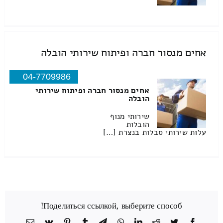
אחים מנסור חברה ופיתוח שירותי הובלה
04-7709986
אחים מנסור חברה ופיתוח שירותי
הובלה
שירותי מנוף
הובלות
עלות שירותי סבלות בנצרת […]
Поделиться ссылкой, выберите способ!
Facebook
Twitter
Reddit
LinkedIn
WhatsApp
Telegram
Tumblr
Pinterest
Vk
כתובת