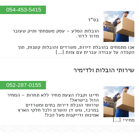
054-453-5415
בס"ד
הובלות הסלע – עסק משפחתי ותיק שעובר
מדור לדור.
אנו מתמחים בהובלת דירות, משרדים והובלות קטנות, תוך
הקפדה על עבודה עברית עם צוות […]
שירותי הובלות ולדימיר
052-287-0155
חייגו וקבלו הצעת מחיר ללא תחרות – המחיר
הזול בישראל!
שירותי הובלת דירות בתים ומשרדים
במרכז, גוש דן והשרון ולכל חלקי הארץ
אמינות ודייקנות מעל הכל!
מחירי […]