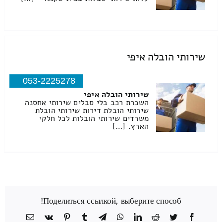
שירותי הובלה איפי
053-2225278
שירותי הובלה איפי
השכרת רכב בלי סבלים שירותי אחסנה
שירותי הובלת דירות שירותי הובלת
משרדים שירותי הובלות לכל חלקי
הארץ. […]
Поделиться ссылкой, выберите способ!
Facebook
Twitter
Reddit
LinkedIn
WhatsApp
Telegram
Tumblr
Pinterest
Vk
כתובת