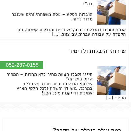
בס"ד
הובלות הסלע – עסק משפחתי ותיק שעובר
מדור לדור.
אנו מתמחים בהובלת דירות, משרדים והובלות קטנות, תוך
הקפדה על עבודה עברית עם צוות […]
שירותי הובלות ולדימיר
052-287-0155
חייגו וקבלו הצעת מחיר ללא תחרות – המחיר
הזול בישראל!
שירותי הובלת דירות בתים ומשרדים
במרכז, גוש דן והשרון ולכל חלקי הארץ
אמינות ודייקנות מעל הכל!
מחירי […]
כמה עולה הובלה של מקרר?