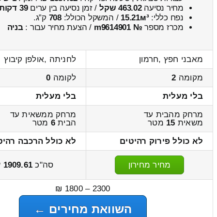
מחיר נסיעה
463.02 שקל
/ זמן נסיעה בין ערים
39 דקות
נפח כללי:
15.21м³
/ המשקל הכולל:
708
ק”ג.
מכרז מספר
№ m9614901
/ הצעת מחיר עבור :
בניה
מאבני חפץ ,חרמון
לחניתה ,אולפן קיבוץ
מקומה
2
לקומה
0
בלי מעלית
בלי מעלית
מרחק מהבית עד
מרחק ממשאית עד
משאית
15
מטר
הבית
6
מטר
לא כולל פירוק רהיטים
לא כולל הרכבה רהיט
מחיר מחירון
סה"כ
1909.61
ש
2300 – 1800 ₪
השוואת מחירים ←