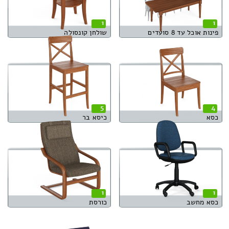
1
1
פינות אוכל עד 8 סועדים
שולחן קונסולה
5
4
כסא
כיסא בר
1
1
כסא מחשב
כורסת