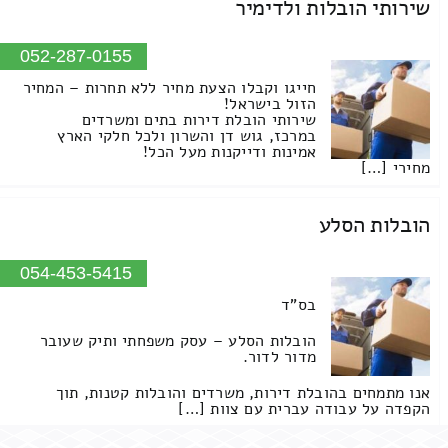
שירותי הובלות ולדימיר
052-287-0155
חייגו וקבלו הצעת מחיר ללא תחרות – המחיר
הזול בישראל!
שירותי הובלת דירות בתים ומשרדים
במרכז, גוש דן והשרון ולכל חלקי הארץ
אמינות ודייקנות מעל הכל!
מחירי […]
הובלות הסלע
054-453-5415
בס"ד
הובלות הסלע – עסק משפחתי ותיק שעובר
מדור לדור.
אנו מתמחים בהובלת דירות, משרדים והובלות קטנות, תוך
הקפדה על עבודה עברית עם צוות […]