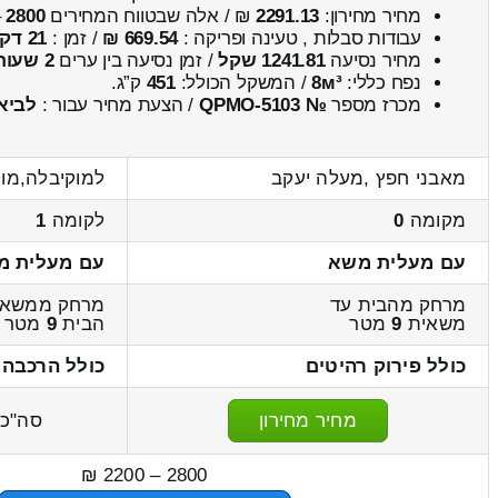
מחיר מחירון:
2291.13
₪ / אלה שבטווח המחירים
2800
–
עבודות סבלות , טעינה ופריקה :
669.54 ₪
/ זמן :
21 דקות 11 שניות
מחיר נסיעה
1241.81 שקל
/ זמן נסיעה בין ערים
2 שעות , 2 דקות
נפח כללי:
8м³
/ המשקל הכולל:
451
ק”ג.
מכרז מספר
№ QPMO-5103
/ הצעת מחיר עבור :
לביא
מאבני חפץ ,מעלה יעקב
למוקיבלה,מוק
מקומה
0
לקומה
1
עם מעלית משא
עם מעלית מ
מרחק מהבית עד
מרחק ממשאי
משאית
9
מטר
הבית
9
מטר
כולל פירוק רהיטים
כולל הרכבה 
מחיר מחירון
סה"כ
2800 – 2200 ₪